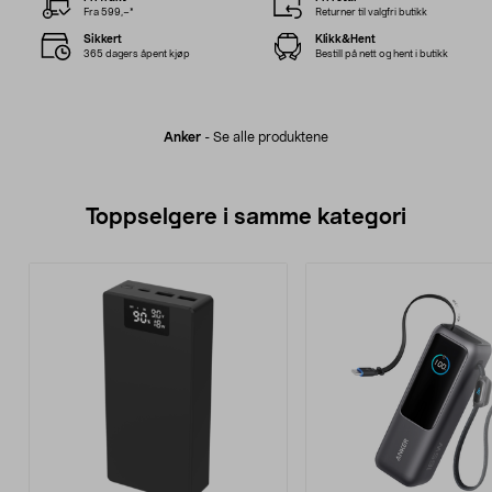
Fra 599,–*
Returner til valgfri butikk
Sikkert
Klikk&Hent
365 dagers åpent kjøp
Bestill på nett og hent i butikk
Anker
-
Se alle produktene
Toppselgere i samme kategori