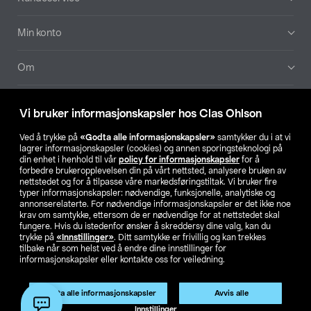
Min konto
Om
Aktuelt
Vi bruker informasjonskapsler hos Clas Ohlson
Våre selskaper
Ved å trykke på
«Godta alle informasjonskapsler»
samtykker du i at vi
lagrer informasjonskapsler (cookies) og annen sporingsteknologi på
din enhet i henhold til vår
policy for informasjonskapsler
for å
Finn din butikk
forbedre brukeropplevelsen din på vårt nettsted, analysere bruken av
nettstedet og for å tilpasse våre markedsføringstiltak. Vi bruker fire
typer informasjonskapsler: nødvendige, funksjonelle, analytiske og
annonserelaterte. For nødvendige informasjonskapsler er det ikke noe
SE
NO
FI
krav om samtykke, ettersom de er nødvendige for at nettstedet skal
fungere. Hvis du istedenfor ønsker å skreddersy dine valg, kan du
trykke på
«Innstillinger»
. Ditt samtykke er frivillig og kan trekkes
tilbake når som helst ved å endre dine innstillinger for
informasjonskapsler eller kontakte oss for veiledning.
Godta alle informasjonskapsler
Avvis alle
Privacy statement
Medlemsvilkår
Kjøpsvilkår
For bedrifter
Innstillinger