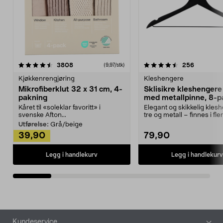
4.5av 5 stjerner
anmeldelser
4.5av 5 stjerner
anmeldels
3808
256
(9,97/stk)
Kjøkkenrengjøring
Kleshengere
Mikrofiberklut 32 x 31 cm, 4-
Sklisikre kleshengere 
pakning
med metallpinne, 8-p
Kåret til «soleklar favoritt» i
Elegant og skikkelig kles
svenske Afton...
tre og metall – finnes i fle
Kleshe...
Utførelse:
Grå/beige
39,90
79,90
Legg i handlekurv
Legg i handlekurv
Bunntekst
Kundeservice