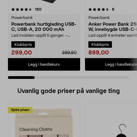
4.5 av 5 stjerner
anmeldelser
4.5 av 5 stjerner
anmeldelser
150
8
Powerbank
Powerbank
Powerbank hurtiglading USB-
Anker Power Bank 25
C, USB-A, 20 000 mAh
W, innebygde USB-C-
Lad mobilen opptil 5 ganger –
Lad opptil 4 enheter samt
kraft som varer hele dagen. Kraftig
165 W total effekt. Anker
Klubbpris
Klubbpris
powerbank – 20...
mAh powerbank m...
299,00
899,00
399,90
Legg i handlekurv
Legg i handlekurv
Uvanlig gode priser på vanlige ting
Sjekk prisen