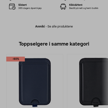
Sikkert
Klikk&Hent
365 dagers åpent kjøp
Bestill på nett og hent i butikk
Anmiki
-
Se alle produktene
Toppselgere i samme kategori
-60%