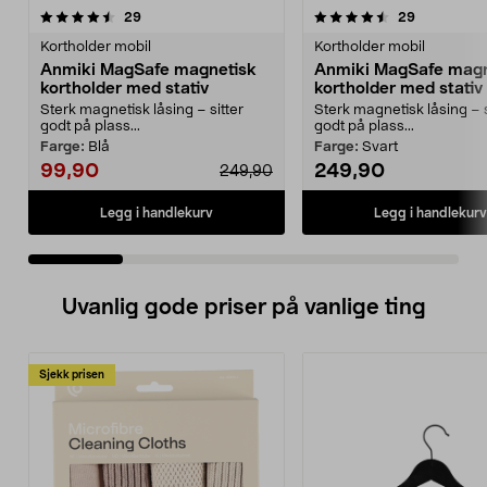
4.5 av 5 stjerner
anmeldelser
4.5 av 5 stjerner
anmeldelse
29
29
Kortholder mobil
Kortholder mobil
Anmiki MagSafe magnetisk
Anmiki MagSafe magn
kortholder med stativ
kortholder med stativ
Sterk magnetisk låsing – sitter
Sterk magnetisk låsing – s
godt på plass...
godt på plass...
Farge:
Blå
Farge:
Svart
99,90
249,90
249,90
Legg i handlekurv
Legg i handlekurv
Uvanlig gode priser på vanlige ting
Sjekk prisen