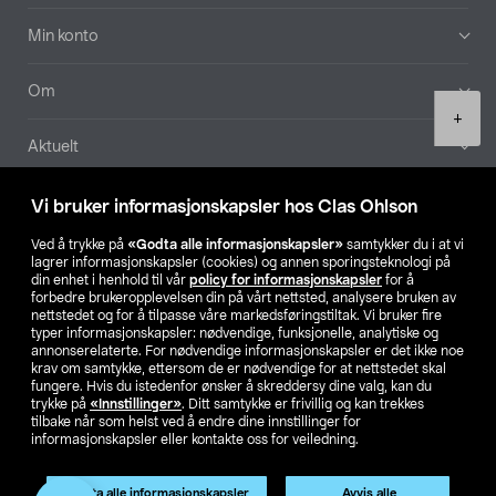
Min konto
Om
Product
+
quantity
Aktuelt
Våre selskaper
Vi bruker informasjonskapsler hos Clas Ohlson
Ved å trykke på
«Godta alle informasjonskapsler»
samtykker du i at vi
Finn din butikk
lagrer informasjonskapsler (cookies) og annen sporingsteknologi på
din enhet i henhold til vår
policy for informasjonskapsler
for å
forbedre brukeropplevelsen din på vårt nettsted, analysere bruken av
SE
NO
FI
nettstedet og for å tilpasse våre markedsføringstiltak. Vi bruker fire
typer informasjonskapsler: nødvendige, funksjonelle, analytiske og
annonserelaterte. For nødvendige informasjonskapsler er det ikke noe
krav om samtykke, ettersom de er nødvendige for at nettstedet skal
fungere. Hvis du istedenfor ønsker å skreddersy dine valg, kan du
trykke på
«Innstillinger»
. Ditt samtykke er frivillig og kan trekkes
tilbake når som helst ved å endre dine innstillinger for
informasjonskapsler eller kontakte oss for veiledning.
Privacy statement
Medlemsvilkår
Kjøpsvilkår
For bedrifter
Endre til priser ekskl. moms
Godta alle informasjonskapsler
Avvis alle