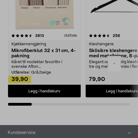
4.5av 5 stjerner
anmeldelser
4.5av 5 stjerner
anmeldels
3813
256
(9,97/stk)
Kjøkkenrengjøring
Kleshengere
Mikrofiberklut 32 x 31 cm, 4-
Sklisikre kleshengere 
pakning
med metallpinne, 8-p
Kåret til «soleklar favoritt» i
Elegant og skikkelig kles
-
svenske Afton...
tre og metall – finnes i fle
Kleshe...
Utførelse:
Grå/beige
39,90
79,90
Legg i handlekurv
Legg i handlekurv
Bunntekst
Kundeservice