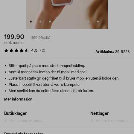
199,90
(199,90/stk)
(inkl. moms)
4.5
(
2
)
Artikkelnr.:
39-5228
Sitter godt på plass med sterk magnetkobling.
Anmiki magnetisk kortholder til mobil med speil.
Justerbart stativ gir deg frihet til å bruke mobilen uten å holde den.
Plass til opptil 2 kort uten å være klumpete.
Med speilet kan du enkelt fikse utseendet på farten.
Mer informasjon
Butikklager
Nettlager
Henter lagerstatus...
Henter lagerstatus...