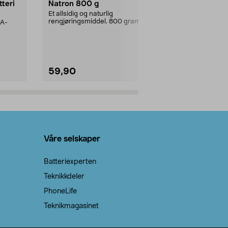
tteri
Natron 800 g
Telys steari
prosent ste
Et allsidig og naturlig
rengjøringsmiddel. 800 gram
AA-
100 % stearin
natron – til rengjøring både...
råvarer. Produ
brenner med e
59,90
69,90
Legg i handlekurv
Legg 
Våre selskaper
Batteriexperten
Teknikkdeler
PhoneLife
Teknikmagasinet