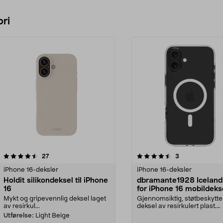
ri
4.5 av 5 stjerner
anmeldelser
3.5 av 5 stjerner
anmeldelser
27
3
iPhone 16-deksler
iPhone 16-deksler
Holdit silikondeksel til iPhone
dbramante1928 Iceland
16
for iPhone 16 mobildeks
Mykt og gripevennlig deksel laget
Gjennomsiktig, støtbeskytt
av resirkul...
deksel av resirkulert plast.
dbramante1928 Icelan...
Utførelse:
Light Beige