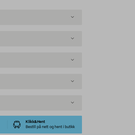
Klikk&Hent
Bestill på nett og hent i butikk