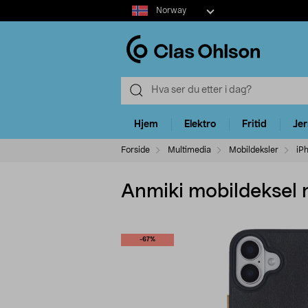
Select
Norway
market
Hjem
Elektro
Fritid
Je
Forside
Multimedia
Mobildeksler
iP
Anmiki mobildeksel m
-67%