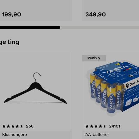
199,90
349,90
ge ting
Multibuy
4.5av 5 stjerner
anmeldelser
4.5av 5 stjerner
anmeldels
256
24101
Kleshengere
AA-batterier