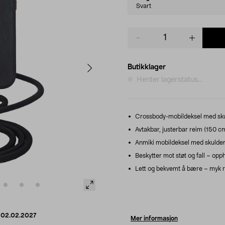
variant
Svart
Product
quantity
Butikklager
Henter lagerstatus...
Crossbody-mobildeksel med skul
Avtakbar, justerbar reim (150 cm
Anmiki mobildeksel med skulderr
Beskytter mot støt og fall – op
Lett og bekvemt å bære – myk re
d
02.02.2027
Mer informasjon