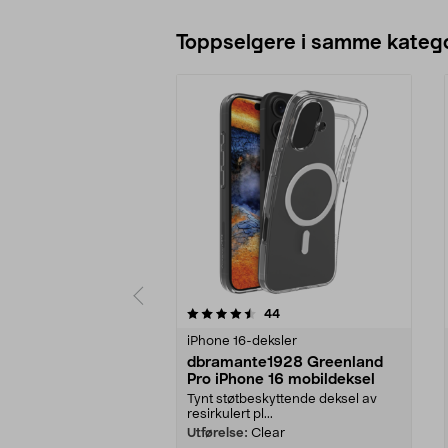
Toppselgere i samme katego
5 av 5 stjerner
4.5 av 5 stjerner
anmeldelser
44
iPhone 16-deksler
dbramante1928 Greenland
Pro iPhone 16 mobildeksel
Tynt støtbeskyttende deksel av
resirkulert pl...
Utførelse:
Clear