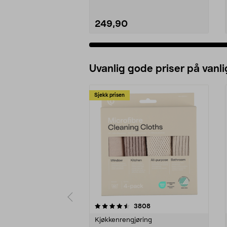
249,90
Uvanlig gode priser på vanli
Sjekk prisen
5av 5 stjerner
4.5av 5 stjerner
anmeldelser
3808
Kjøkkenrengjøring