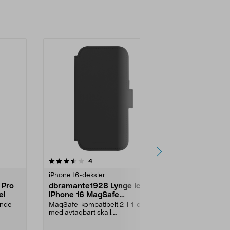
5.0 av 5 stjerner
anmeldelser
4.0
4
6
iPhone 16-deksler
iPhone 16-dek
 Pro
dbramante1928 Lynge Icon
dbramante
el
iPhone 16 MagSafe
mobildeksel
mobillommebok
ende
MagSafe-kompatibelt 2-i-1-deksel
Støtdempende
med avtagbart skall.
gjennomsiktig 
dbramante1928 Lynge mobill...
Farge:
Svart