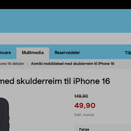
rnvare
Multimedia
Reservedeler
Til
hone 16-deksler
Anmiki mobildeksel med skulderreim til iPhone 16
ed skulderreim til iPhone 16
149,90
49,90
(inkl. moms)
Select
Farge