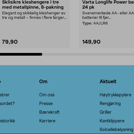
Sklisikre kleshengere i tre
Varta Longlife Power ba
med metallpinne, 8-pakning
24 pk
Elegant og skikkelig kleshenger av
Svanemerkede AA- eller A
tre og metall – finnes i flere farger.
batterier til fjer...
Kleshe...
Type:
AA/LR6
79,90
149,90
Legg i handlekurv
Legg i handlekurv
o
Om
Aktuelt
strer
Om oss
Høytrykkspylere
sordet?
Presse
Rengjøring
Bærekraft
Griller
istorikk
Karriere
Kantklippere
Solcellebelysning