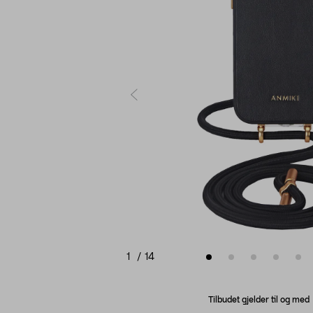
1
/
14
Tilbudet gjelder til og me