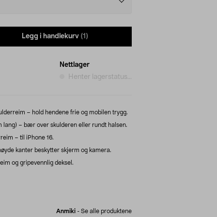
Legg i handlekurv
(1)
Nettlager
Henter lagerstatus...
derreim – hold hendene frie og mobilen trygg.
 lang) – bær over skulderen eller rundt halsen.
eim – til iPhone 16.
phøyde kanter beskytter skjerm og kamera.
im og gripevennlig deksel.
Anmiki
-
Se alle produktene