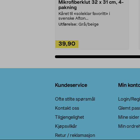
Mikrofiberklut 32 x 31 cm, 4-
pakning
Kåret til «soleklar favoritt» i
svenske Afton...
Utførelse:
Grå/beige
39,90
Legg i handlekurv
Bunntekst
Kundeservice
Min kont
Ofte stilte spørsmål
Login/Regi
Kontakt oss
Glemt pas
Tilgjengelighet
Mine sider
Kjøpsvilkår
Min ordreh
Retur / reklamasjon