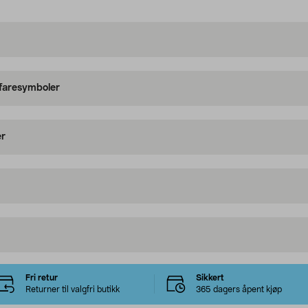
 faresymboler
er
Fri retur
Sikkert
Returner til valgfri butikk
365 dagers åpent kjøp