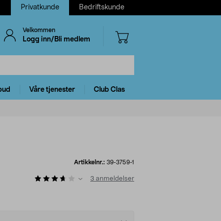
Privatkunde
Bedriftskunde
Velkommen
Logg inn/Bli medlem
bud
Våre tjenester
Club Clas
Artikkelnr.:
39-3759-1
3
anmeldelser