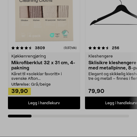
4.5av 5 stjerner
anmeldelser
4.5av 5 stjerner
anmeldels
3809
256
(9,97/stk)
Kjøkkenrengjøring
Kleshengere
Mikrofiberklut 32 x 31 cm, 4-
Sklisikre kleshengere 
pakning
med metallpinne, 8-p
Kåret til «soleklar favoritt» i
Elegant og skikkelig kles
svenske Afton...
tre og metall – finnes i fle
Kleshe...
Utførelse:
Grå/beige
39,90
79,90
Legg i handlekurv
Legg i handlekurv