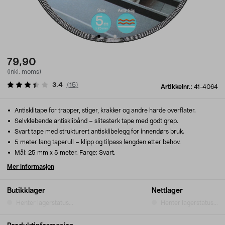
79,90
(inkl. moms)
3.4
(
15
)
Artikkelnr.:
41-4064
Antisklitape for trapper, stiger, krakker og andre harde overflater.
Selvklebende antisklibånd – slitesterk tape med godt grep.
Svart tape med strukturert antisklibelegg for innendørs bruk.
5 meter lang taperull – klipp og tilpass lengden etter behov.
Mål: 25 mm x 5 meter. Farge: Svart.
Mer informasjon
Butikklager
Nettlager
Henter lagerstatus...
Henter lagerstatus...