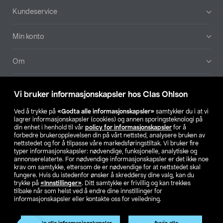
Bunntekst
Kundeservice
Min konto
Om
Aktuelt
Vi bruker informasjonskapsler hos Clas Ohlson
Våre selskaper
Ved å trykke på
«Godta alle informasjonskapsler»
samtykker du i at vi
lagrer informasjonskapsler (cookies) og annen sporingsteknologi på
din enhet i henhold til vår
policy for informasjonskapsler
for å
Finn din butikk
forbedre brukeropplevelsen din på vårt nettsted, analysere bruken av
nettstedet og for å tilpasse våre markedsføringstiltak. Vi bruker fire
typer informasjonskapsler: nødvendige, funksjonelle, analytiske og
annonserelaterte. For nødvendige informasjonskapsler er det ikke noe
SE
NO
FI
krav om samtykke, ettersom de er nødvendige for at nettstedet skal
fungere. Hvis du istedenfor ønsker å skreddersy dine valg, kan du
trykke på
«Innstillinger»
. Ditt samtykke er frivillig og kan trekkes
tilbake når som helst ved å endre dine innstillinger for
informasjonskapsler eller kontakte oss for veiledning.