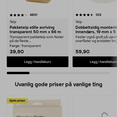
4.5 av 5 stjerner
anmeldelser
4.0 av 5 stjerner
anmeldels
4831
103
Teip
Teip
Pakketeip stille avriving
Dobbeltsidig monteri
transparent 50 mm x 66 m
innendørs, 19 mm x 5 
Transparent pakketeip som fester
Fester også godt på ujev
på de fleste...
overflater og erstatter lim
og spiker. Dobbel...
Farge:
Transparent
39,90
59,90
Legg i handlekurv
Legg i handlekurv
Uvanlig gode priser på vanlige ting
Sjekk prisen