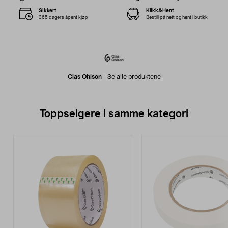
Sikkert
Klikk&Hent
365 dagers åpent kjøp
Bestill på nett og hent i butikk
Clas Ohlson
-
Se alle produktene
Toppselgere i samme kategori