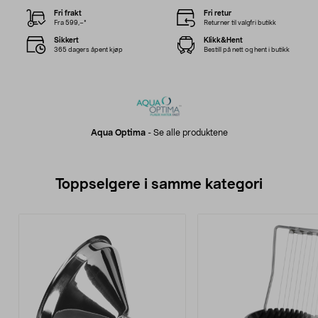
Fri frakt
Fri retur
Fra 599,–*
Returner til valgfri butikk
Sikkert
Klikk&Hent
365 dagers åpent kjøp
Bestill på nett og hent i butikk
Aqua Optima
-
Se alle produktene
Toppselgere i samme kategori