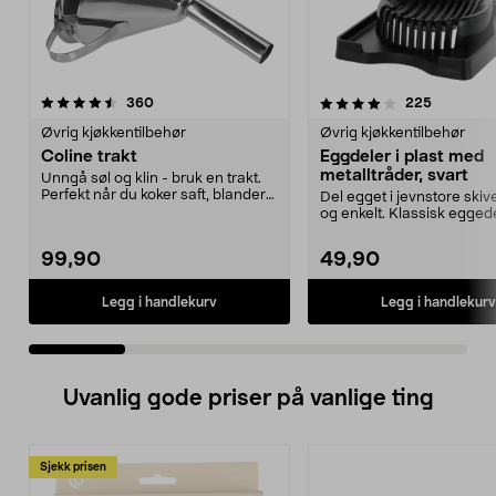
4.0 av 5 stjerner
anmeldelser
anmeldels
360
225
0.0 av 5 stjerner
Øvrig kjøkkentilbehør
Øvrig kjøkkentilbehør
Coline trakt
Eggdeler i plast med
metalltråder, svart
Unngå søl og klin - bruk en trakt.
Perfekt når du koker saft, blander
Del egget i jevnstore skive
ingrediens...
og enkelt. Klassisk egge
10 skjæret...
99,90
49,90
Legg i handlekurv
Legg i handlekurv
Uvanlig gode priser på vanlige ting
Sjekk prisen