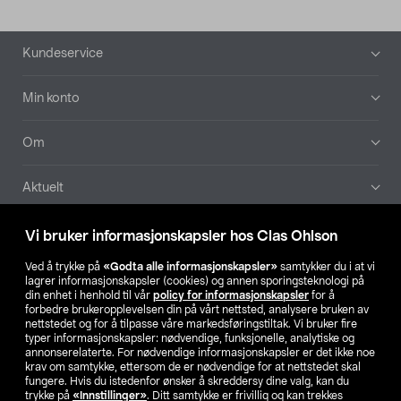
Bunntekst
Kundeservice
Min konto
Om
Aktuelt
Våre selskaper
Vi bruker informasjonskapsler hos Clas Ohlson
Ved å trykke på
«Godta alle informasjonskapsler»
samtykker du i at vi
Finn din butikk
lagrer informasjonskapsler (cookies) og annen sporingsteknologi på
din enhet i henhold til vår
policy for informasjonskapsler
for å
forbedre brukeropplevelsen din på vårt nettsted, analysere bruken av
SE
NO
FI
nettstedet og for å tilpasse våre markedsføringstiltak. Vi bruker fire
typer informasjonskapsler: nødvendige, funksjonelle, analytiske og
annonserelaterte. For nødvendige informasjonskapsler er det ikke noe
krav om samtykke, ettersom de er nødvendige for at nettstedet skal
fungere. Hvis du istedenfor ønsker å skreddersy dine valg, kan du
trykke på
«Innstillinger»
. Ditt samtykke er frivillig og kan trekkes