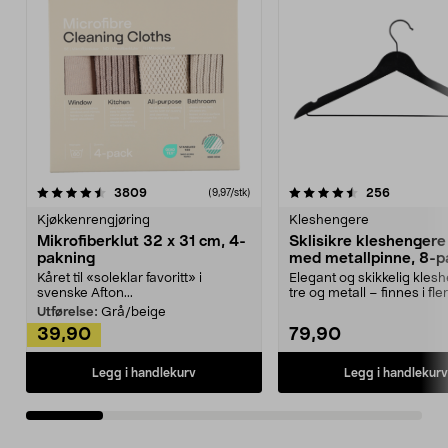
4.5av 5 stjerner
anmeldelser
4.5av 5 stjerner
anmeldels
3809
256
(9,97/stk)
Kjøkkenrengjøring
Kleshengere
Mikrofiberklut 32 x 31 cm, 4-
Sklisikre kleshengere 
pakning
med metallpinne, 8-p
Kåret til «soleklar favoritt» i
Elegant og skikkelig kles
svenske Afton...
tre og metall – finnes i fle
Kleshe...
Utførelse:
Grå/beige
39,90
79,90
Legg i handlekurv
Legg i handlekurv