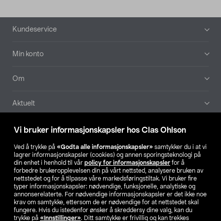
Bunntekst
Kundeservice
Min konto
Om
Aktuelt
Våre selskaper
Vi bruker informasjonskapsler hos Clas Ohlson
Ved å trykke på
«Godta alle informasjonskapsler»
samtykker du i at vi
Finn din butikk
lagrer informasjonskapsler (cookies) og annen sporingsteknologi på
din enhet i henhold til vår
policy for informasjonskapsler
for å
forbedre brukeropplevelsen din på vårt nettsted, analysere bruken av
SE
NO
FI
nettstedet og for å tilpasse våre markedsføringstiltak. Vi bruker fire
typer informasjonskapsler: nødvendige, funksjonelle, analytiske og
annonserelaterte. For nødvendige informasjonskapsler er det ikke noe
krav om samtykke, ettersom de er nødvendige for at nettstedet skal
fungere. Hvis du istedenfor ønsker å skreddersy dine valg, kan du
trykke på
«Innstillinger»
. Ditt samtykke er frivillig og kan trekkes