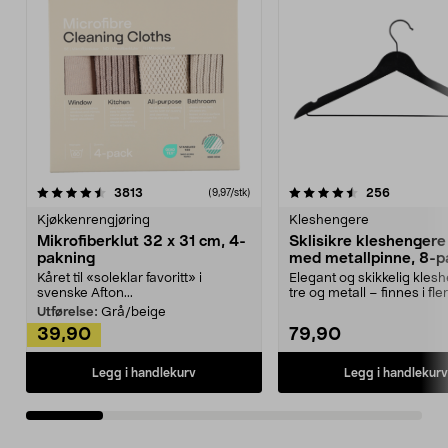
4.5av 5 stjerner
anmeldelser
4.5av 5 stjerner
anmeldels
3813
256
(9,97/stk)
Kjøkkenrengjøring
Kleshengere
Mikrofiberklut 32 x 31 cm, 4-
Sklisikre kleshengere 
pakning
med metallpinne, 8-p
Kåret til «soleklar favoritt» i
Elegant og skikkelig kles
svenske Afton...
tre og metall – finnes i fle
Kleshe...
Utførelse:
Grå/beige
39,90
79,90
Legg i handlekurv
Legg i handlekurv