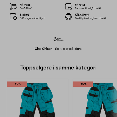
Fri frakt
Fri retur
Fra 599,–*
Returner til valgfri butikk
Sikkert
Klikk&Hent
365 dagers åpent kjøp
Bestill på nett og hent i butikk
Clas Ohlson
-
Se alle produktene
Toppselgere i samme kategori
-50%
-50%