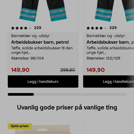
4.0 av 5 stjerner
anmeldelser
4.0 av 5 stjerner
anmeldels
229
229
Barneklær og -utstyr
Barneklær og -utstyr
Arbeidsbukser barn, petrol
Arbeidsbukser barn, p
Tøffe, solide arbeidsbukser til den
Tøffe, solide arbeidsbukser
unge hjel...
unge hjel...
Størrelse:
98/104
Størrelse:
122/128
149,90
149,90
299,90
Legg i handlekurv
Legg i handlekurv
Uvanlig gode priser på vanlige ting
Sjekk prisen