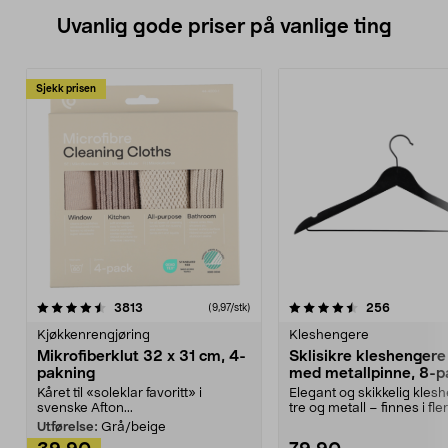
Uvanlig gode priser på vanlige ting
Sjekk prisen
4.5av 5 stjerner
anmeldelser
4.5av 5 stjerner
anmeldels
3813
256
(9,97/stk)
Kjøkkenrengjøring
Kleshengere
Mikrofiberklut 32 x 31 cm, 4-
Sklisikre kleshengere 
pakning
med metallpinne, 8-p
Kåret til «soleklar favoritt» i
Elegant og skikkelig kles
svenske Afton...
tre og metall – finnes i fle
Kleshe...
Utførelse:
Grå/beige