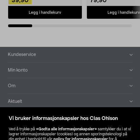
39,90
79,90
Legg i handlekurv
Legg i handlekurv
Bunntekst
Kundeservice
Min konto
Om
Aktuelt
Våre selskaper
Vi bruker informasjonskapsler hos Clas Ohlson
Ved å trykke på
«Godta alle informasjonskapsler»
samtykker du i at vi
Finn din butikk
lagrer informasjonskapsler (cookies) og annen sporingsteknologi på
din enhet i henhold til vår
policy for informasjonskapsler
for å