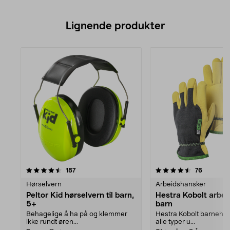
Lignende produkter
4.5av 5 stjerner
anmeldelser
anmeldel
187
76
Hørselvern
Arbeidshansker
Peltor Kid hørselvern til barn,
Hestra Kobolt arbe
5+
barn
Behagelige å ha på og klemmer
Hestra Kobolt barnehans
ikke rundt øren...
alle typer u...