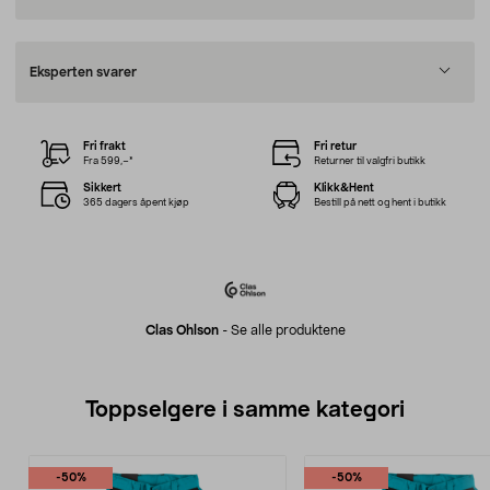
Eksperten svarer
Fri frakt
Fri retur
Fra 599,–*
Returner til valgfri butikk
Sikkert
Klikk&Hent
365 dagers åpent kjøp
Bestill på nett og hent i butikk
Clas Ohlson
-
Se alle produktene
Toppselgere i samme kategori
-50%
-50%