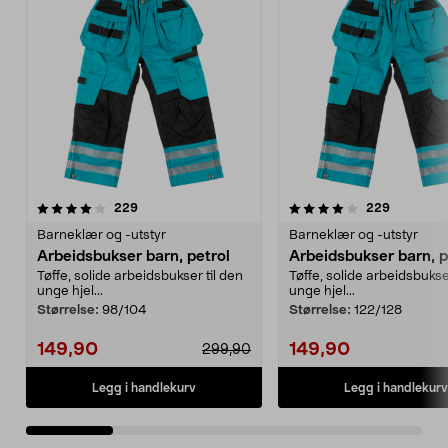
4.0 av 5 stjerner
anmeldelser
4.0 av 5 stjerner
anmeldels
229
229
Barneklær og -utstyr
Barneklær og -utstyr
Arbeidsbukser barn, petrol
Arbeidsbukser barn, p
Tøffe, solide arbeidsbukser til den
Tøffe, solide arbeidsbukser
unge hjel...
unge hjel...
Størrelse:
98/104
Størrelse:
122/128
149,90
149,90
299,90
Legg i handlekurv
Legg i handlekurv