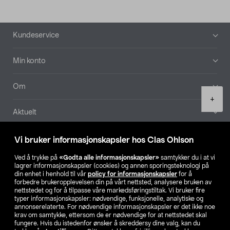
Bunntekst
Kundeservice
Min konto
Om
Product
+
quantity
Aktuelt
Våre selskaper
Vi bruker informasjonskapsler hos Clas Ohlson
Ved å trykke på
«Godta alle informasjonskapsler»
samtykker du i at vi
Finn din butikk
lagrer informasjonskapsler (cookies) og annen sporingsteknologi på
din enhet i henhold til vår
policy for informasjonskapsler
for å
forbedre brukeropplevelsen din på vårt nettsted, analysere bruken av
SE
NO
FI
nettstedet og for å tilpasse våre markedsføringstiltak. Vi bruker fire
typer informasjonskapsler: nødvendige, funksjonelle, analytiske og
annonserelaterte. For nødvendige informasjonskapsler er det ikke noe
krav om samtykke, ettersom de er nødvendige for at nettstedet skal
fungere. Hvis du istedenfor ønsker å skreddersy dine valg, kan du