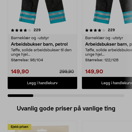
4.0 av 5 stjerner
anmeldelser
4.0 av 5 stjerner
anmeldels
229
229
Barneklær og -utstyr
Barneklær og -utstyr
Arbeidsbukser barn, petrol
Arbeidsbukser barn, p
Tøffe, solide arbeidsbukser til den
Tøffe, solide arbeidsbukser
unge hjel...
unge hjel...
Størrelse:
98/104
Størrelse:
122/128
149,90
149,90
299,90
Legg i handlekurv
Legg i handlekurv
Uvanlig gode priser på vanlige ting
Sjekk prisen