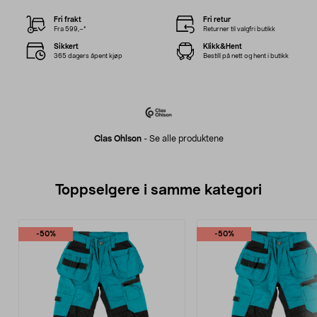
Fri frakt
Fri retur
Fra 599,–*
Returner til valgfri butikk
Sikkert
Klikk&Hent
365 dagers åpent kjøp
Bestill på nett og hent i butikk
Clas Ohlson
-
Se alle produktene
Toppselgere i samme kategori
-50%
-50%