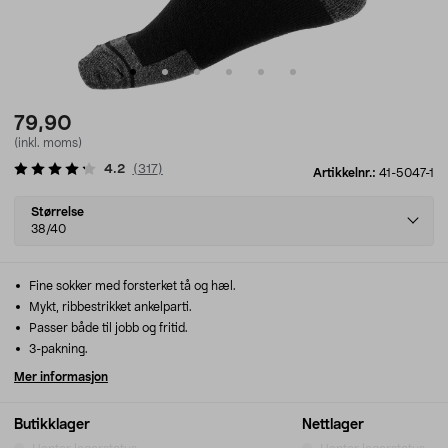
79,90
(inkl. moms)
4.2
(
317
)
Artikkelnr.:
41-5047-1
Select
Størrelse
variant
38/40
Fine sokker med forsterket tå og hæl.
Mykt, ribbestrikket ankelparti.
Passer både til jobb og fritid.
3-pakning.
Mer informasjon
Butikklager
Nettlager