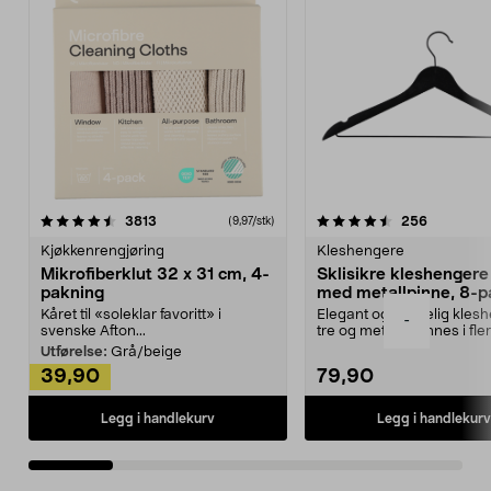
4.5av 5 stjerner
anmeldelser
4.5av 5 stjerner
anmeldels
3813
256
(9,97/stk)
Kjøkkenrengjøring
Kleshengere
Mikrofiberklut 32 x 31 cm, 4-
Sklisikre kleshengere 
pakning
med metallpinne, 8-p
Kåret til «soleklar favoritt» i
Elegant og skikkelig kles
-
svenske Afton...
tre og metall – finnes i fle
Kleshe...
Utførelse:
Grå/beige
39,90
79,90
Legg i handlekurv
Legg i handlekurv