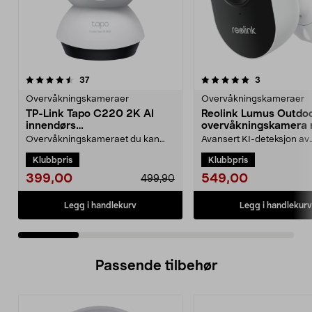
5.0 av 5 stjerner
anmeldelser
4.5 av 5 stjerner
anmeldelser
37
3
Overvåkningskameraer
Overvåkningskameraer
TP-Link Tapo C220 2K AI
Reolink Lumus Outdo
innendørs
overvåkningskamera
overvåkningskamera
wifi
Overvåkningskameraet du kan
Avansert KI-deteksjon av
skreddersy etter behov – med
mennesker, kjøretøy og d
Klubbpris
Klubbpris
smart KI. TP-Link Tapo ...
nattsyn i farger. Reoli...
399,00
549,00
499,90
Legg i handlekurv
Legg i handlekurv
Passende tilbehør