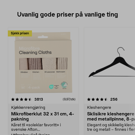
Uvanlig gode priser på vanlige ting
Sjekk prisen
4.5av 5 stjerner
anmeldelser
4.5av 5 stjerner
anmeldels
3813
256
(9,97/stk)
Kjøkkenrengjøring
Kleshengere
Mikrofiberklut 32 x 31 cm, 4-
Sklisikre kleshengere 
pakning
med metallpinne, 8-p
Kåret til «soleklar favoritt» i
Elegant og skikkelig kles
svenske Afton...
tre og metall – finnes i fle
Kleshe...