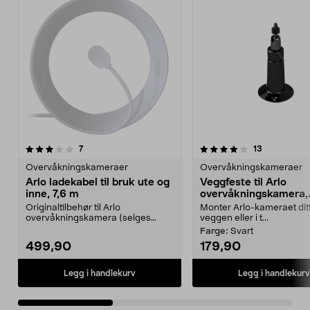
4.0av 5 stjerner
anmeldelser
4.0av 5 stjerner
anmeldelse
7
13
Overvåkningskameraer
Overvåkningskameraer
Arlo ladekabel til bruk ute og
Veggfeste til Arlo
inne, 7,6 m
overvåkningskamera,
VMA1000
Originaltilbehør til Arlo
Monter Arlo-kameraet dit
overvåkningskamera (selges
veggen eller i t...
separat). Magnetisk ladekab...
Farge:
Svart
499,90
179,90
Legg i handlekurv
Legg i handlekurv