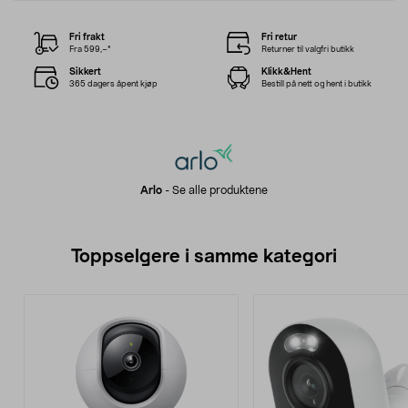
Fri frakt
Fri retur
Fra 599,–*
Returner til valgfri butikk
Sikkert
Klikk&Hent
365 dagers åpent kjøp
Bestill på nett og hent i butikk
Arlo
-
Se alle produktene
Toppselgere i samme kategori