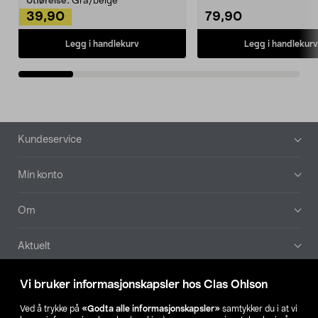
Utførelse:
Grå/beige
39,90
79,90
Legg i handlekurv
Legg i handlekurv
Bunntekst
Kundeservice
Min konto
Om
Aktuelt
Våre selskaper
Vi bruker informasjonskapsler hos Clas Ohlson
Ved å trykke på
«Godta alle informasjonskapsler»
samtykker du i at vi
Finn din butikk