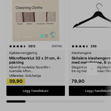
4.5av 5 stjerner
anmeldelser
4.5av 5 stjerner
anmeldels
3813
256
(9,97/stk)
Kjøkkenrengjøring
Kleshengere
Mikrofiberklut 32 x 31 cm, 4-
Sklisikre kleshengere 
pakning
med metallpinne, 8-p
Kåret til «soleklar favoritt» i
Elegant og skikkelig kles
-
svenske Afton...
tre og metall – finnes i fle
Kleshe...
Utførelse:
Grå/beige
39,90
79,90
Legg i handlekurv
Legg i handlekurv