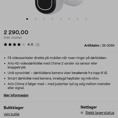
2 290,00
(inkl. moms)
4.0
(
1
)
Artikkelnr.:
39-3069
Få videosamtaler direkte på mobilen når noen ringer på dørklokken.
Arlo HD-videodørklokke med Chime 2 varsler via sensor eller
knappetrykk.
Unik synsvinkel – dørklokkens kamera viser besøkende fra topp til tå.
Smart dørklokke med kamera, innebygd høyttaler og mikrofon.
Arlo Chime 2 følger med – med justerbar lyd og valg mellom melodier
eller signal.
Mer informasjon
Nettlager
Butikklager
Sjekk lagerstatus
Velg butikk