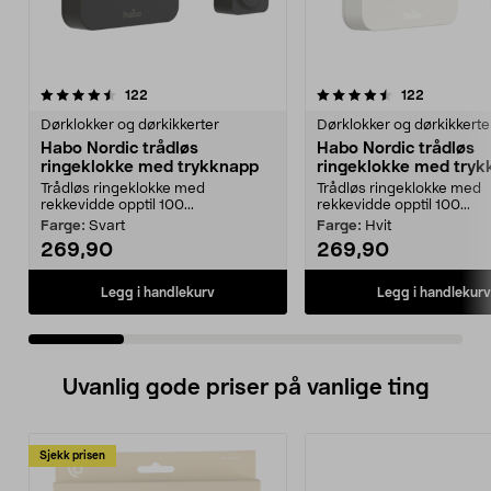
4.5 av 5 stjerner
anmeldelser
4.0 av 5 stjerner
anmeldels
122
122
Dørklokker og dørkikkerter
Dørklokker og dørkikkerte
Habo Nordic trådløs
Habo Nordic trådløs
ringeklokke med trykknapp
ringeklokke med try
Trådløs ringeklokke med
Trådløs ringeklokke med
rekkevidde opptil 100...
rekkevidde opptil 100...
Farge:
Svart
Farge:
Hvit
269,90
269,90
Legg i handlekurv
Legg i handlekurv
Uvanlig gode priser på vanlige ting
Sjekk prisen