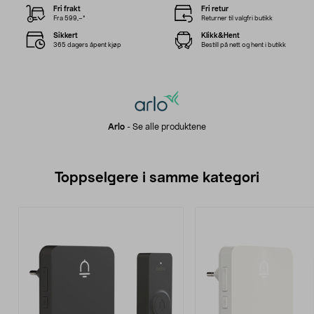
Fri frakt
Fri retur
Fra 599,–*
Returner til valgfri butikk
Sikkert
Klikk&Hent
365 dagers åpent kjøp
Bestill på nett og hent i butikk
Arlo
-
Se alle produktene
Toppselgere i samme kategori