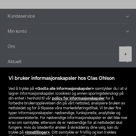
Bunntekst
Kundeservice
Min konto
Om
Product
+
quantity
Aktuelt
Våre selskaper
Vi bruker informasjonskapsler hos Clas Ohlson
Ved å trykke på
«Godta alle informasjonskapsler»
samtykker du i at vi
Finn din butikk
lagrer informasjonskapsler (cookies) og annen sporingsteknologi på
din enhet i henhold til vår
policy for informasjonskapsler
for å
forbedre brukeropplevelsen din på vårt nettsted, analysere bruken av
SE
NO
FI
nettstedet og for å tilpasse våre markedsføringstiltak. Vi bruker fire
typer informasjonskapsler: nødvendige, funksjonelle, analytiske og
annonserelaterte. For nødvendige informasjonskapsler er det ikke noe
krav om samtykke, ettersom de er nødvendige for at nettstedet skal
fungere. Hvis du istedenfor ønsker å skreddersy dine valg, kan du
trykke på
«Innstillinger»
. Ditt samtykke er frivillig og kan trekkes