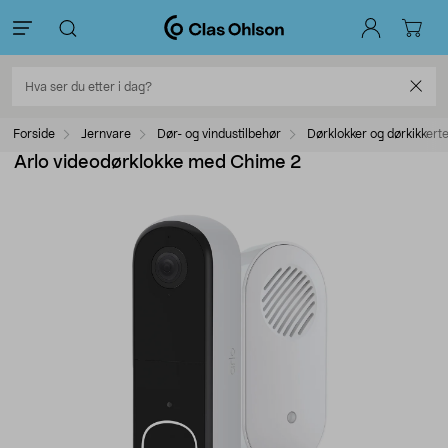
Forside
Jernvare
Dør- og vindustilbehør
Dørklokker og dørkikkert
Arlo videodørklokke med Chime 2