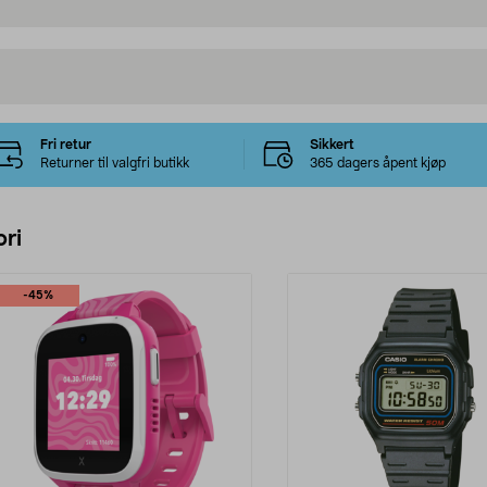
Fri retur
Sikkert
Returner til valgfri butikk
365 dagers åpent kjøp
ri
-45%