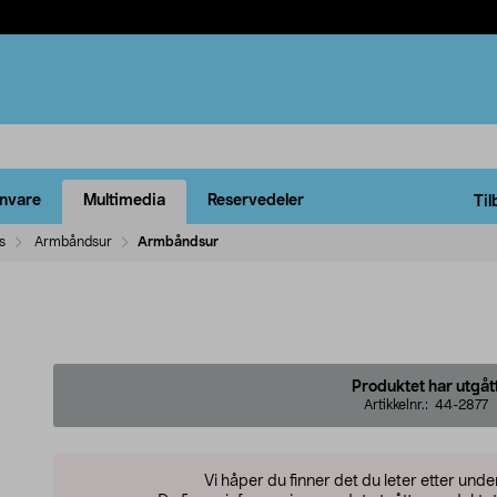
rnvare
Multimedia
Reservedeler
Til
s
Armbåndsur
Armbåndsur
Produktet har utgåt
Artikkelnr.:
44-2877
Vi håper du finner det du leter etter und