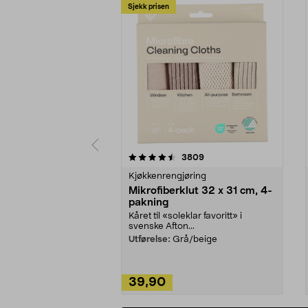
Sjekk prisen
5av 5 stjerner
4.5av 5 stjerner
anmeldelser
3809
Kjøkkenrengjøring
Mikrofiberklut 32 x 31 cm, 4-
pakning
Kåret til «soleklar favoritt» i
svenske Afton...
Utførelse:
Grå/beige
39,90