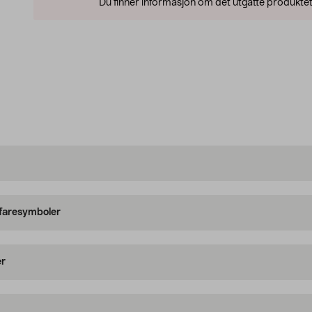
Du finner informasjon om det utgåtte produktet
 faresymboler
er