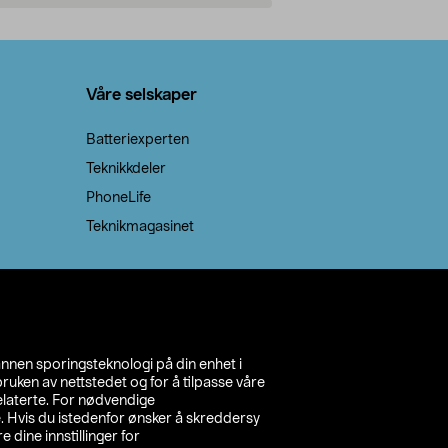
Legg i handlekurv
Legg 
Våre selskaper
Batteriexperten
Teknikkdeler
PhoneLife
Teknikmagasinet
annen sporingsteknologi på din enhet i
ruken av nettstedet og for å tilpasse våre
relaterte. For nødvendige
. Hvis du istedenfor ønsker å skreddersy
e dine innstillinger for