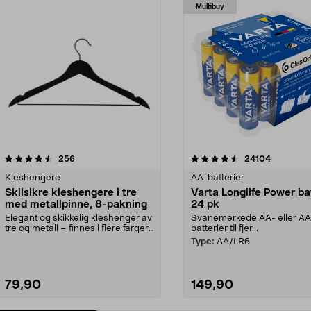
Multibuy
4.5av 5 stjerner
anmeldelser
4.5av 5 stjerner
anmeldels
256
24104
Kleshengere
AA-batterier
Sklisikre kleshengere i tre
Varta Longlife Power ba
med metallpinne, 8-pakning
24 pk
Elegant og skikkelig kleshenger av
Svanemerkede AA- eller A
tre og metall – finnes i flere farger.
batterier til fjer...
Kleshe...
Type:
AA/LR6
79,90
149,90