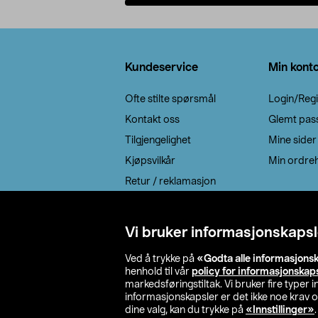
Legg i handlekurv
Bunntekst
Kundeservice
Min kont
Ofte stilte spørsmål
Login/Regi
Kontakt oss
Glemt pas
Tilgjengelighet
Mine sider
Kjøpsvilkår
Min ordreh
Retur / reklamasjon
EE-avfall
Cookie policy
Vi bruker informasjonskapsl
Leveringsalternativ
Ved å trykke på
«Godta alle informasjons
henhold til vår
policy for informasjonskap
markedsføringstiltak. Vi bruker fire typer
informasjonskapsler er det ikke noe krav 
dine valg, kan du trykke på
«Innstillinger»