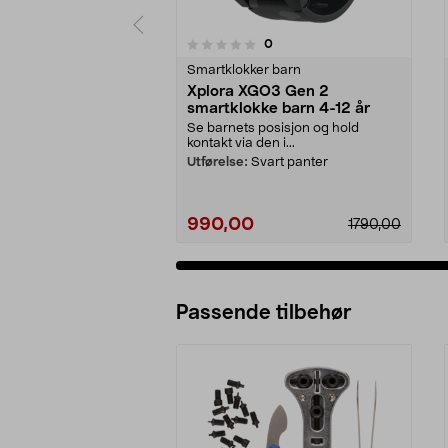
anmeldelser
0
0 av 5 stjerner
0.0 av 5 stjerner
Smartklokker barn
Xplora XGO3 Gen 2
smartklokke barn 4-12 år
Se barnets posisjon og hold
kontakt via den i...
Utførelse:
Svart panter
990,00
1790,00
Passende tilbehør