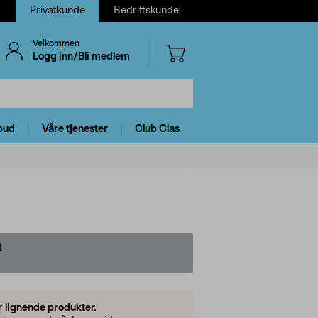
Privatkunde
Bedriftskunde
Velkommen
Logg inn/Bli medlem
bud
Våre tjenester
Club Clas
t
er
lignende produkter.