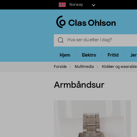
Select
Norway
market
Hjem
Elektro
Fritid
Je
Forside
Multimedia
Klokker og wearable
Armbåndsur