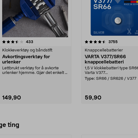
4.5av 5 stjerner
anmeldelser
anmeldelse
433
3755
Klokkeverktøy og båndstift
Knappcellebatterier
Avkortingsverktøy for
VARTA V377/SR66
urlenker
knappcellebatteri
Lettbrukt verktøy for å avkorte
1,5 V klokkebatteri type SR6
urlenker hjemme. Gjør det enkelt å
Varta V377...
ta bort ledd ...
Type:
SR66 / SR626 / V377
149,90
59,90
Legg i handlekurv
Legg i handlekurv
ge ting