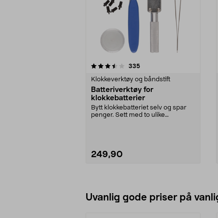
5av 5 stjerner
3.5av 5 stjerner
anmeldelser
335
Klokkeverktøy og båndstift
Batteriverktøy for
klokkebatterier
Bytt klokkebatteriet selv og spar
penger. Sett med to ulike
boettåpnere for skru...
249,90
Legg i handlekurv
Uvanlig gode priser på vanli