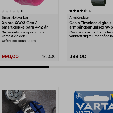
4.5 av 5 stjerner
4.0 av 5 stjerner
anmeldelser
17
anmeldelser
0
Smartklokker barn
Armbåndsur
Xplora XGO3 Gen 2
Casio Timeless digitalt
smartklokke barn 4-12 år
armbåndsur unisex W-
1VQES
Se barnets posisjon og hold
Casio-klokke med retrodesi
kontakt via den i...
vanntett digitalur for både h
og dame. Lett a...
Utførelse:
Rosa sebra
990,00
398,00
1790,00