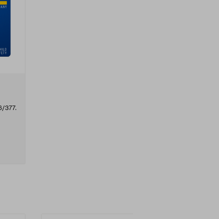
r
6/377.