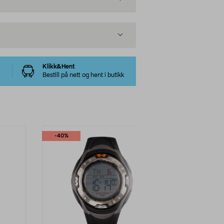
Klikk&Hent
Bestill på nett og hent i butikk
-40%
-45%