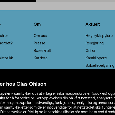
Legg i handlekurv
Legg i handlekurv
o
Om
Aktuelt
strer
Om oss
Høytrykkspylere
sordet?
Presse
Rengjøring
Bærekraft
Griller
istorikk
Karriere
Kantklippere
Solcellebelysning
er hos Clas Ohlson
kapsler»
samtykker du i at vi lagrer informasjonskapsler (cookies) og 
sler
for å forbedre brukeropplevelsen din på vårt nettsted, analysere b
 informasjonskapsler: nødvendige, funksjonelle, analytiske og annonse
om samtykke, ettersom de er nødvendige for at nettstedet skal fungere
. Ditt samtykke er frivillig og kan trekkes tilbake når som helst ved å endr