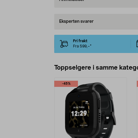
Eksperten svarer
Fri frakt
Fra 599,–*
Toppselgere i samme katego
-45%