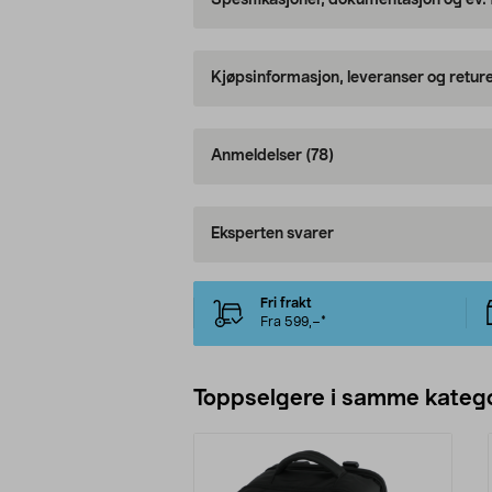
Spesifikasjoner, dokumentasjon og ev.
Kjøpsinformasjon, leveranser og retur
Anmeldelser
(78)
Eksperten svarer
Fri frakt
Fra 599,–*
Toppselgere i samme katego