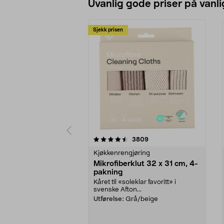
Uvanlig gode priser på vanli
Sjekk prisen
5av 5 stjerner
4.5av 5 stjerner
anmeldelser
3809
Kjøkkenrengjøring
Mikrofiberklut 32 x 31 cm, 4-
pakning
Kåret til «soleklar favoritt» i
svenske Afton...
Utførelse:
Grå/beige