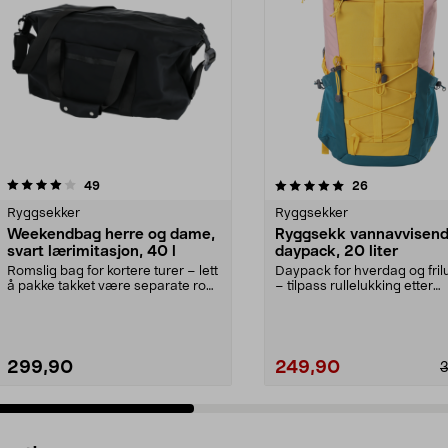
5.0 av 5 stjerner
anmeldelser
4.5 av 5 stjerner
anmeldelser
49
26
Ryggsekker
Ryggsekker
Weekendbag herre og dame,
Ryggsekk vannavvisen
svart lærimitasjon, 40 l
daypack, 20 liter
Romslig bag for kortere turer – lett
Daypack for hverdag og frilu
å pakke takket være separate rom.
– tilpass rullelukking etter
Weekendba...
innholdet. Vanna...
299,90
249,90