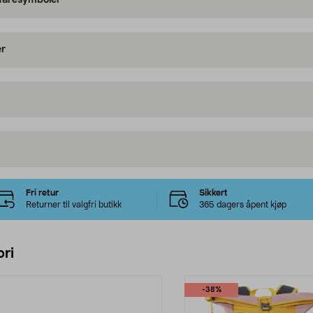
 faresymboler
er
Fri retur
Sikkert
Returner til valgfri butikk
365 dagers åpent kjøp
ri
-38%