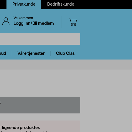
Privatkunde
Bedriftskunde
Velkommen
Logg inn/Bli medlem
bud
Våre tjenester
Club Clas
t
er
lignende produkter.