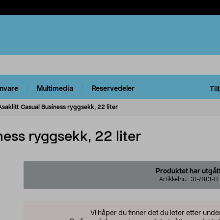
rnvare
Multimedia
Reservedeler
Til
Asaklitt Casual Business ryggsekk, 22 liter
ness ryggsekk, 22 liter
Produktet har utgåt
Artikkelnr.:
31-7183-11
Vi håper du finner det du leter etter und