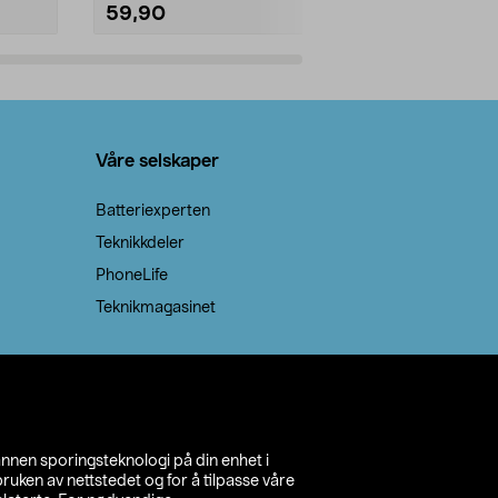
59,90
69,90
Legg i handlekurv
Legg 
Våre selskaper
Batteriexperten
Teknikkdeler
PhoneLife
Teknikmagasinet
annen sporingsteknologi på din enhet i
ruken av nettstedet og for å tilpasse våre