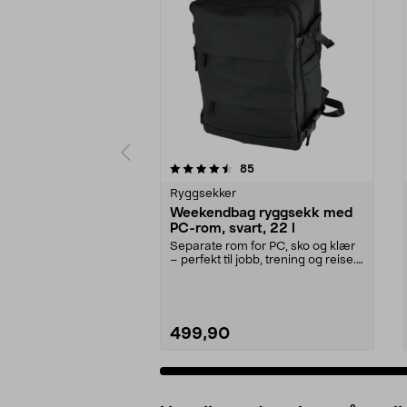
5 av 5 stjerner
4.0 av 5 stjerner
anmeldelser
85
Ryggsekker
Weekendbag ryggsekk med
PC-rom, svart, 22 l
Separate rom for PC, sko og klær
– perfekt til jobb, trening og reise.
Ryggsekk ...
499,90