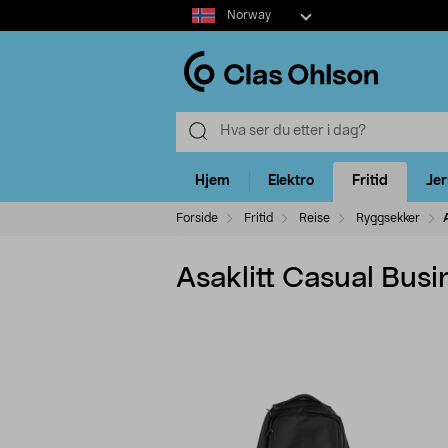
Select
Norway
market
Hjem
Elektro
Fritid
Je
Forside
Fritid
Reise
Ryggsekker
Asaklitt Casual Busi