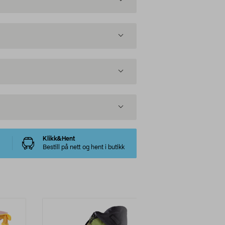
Klikk&Hent
Bestill på nett og hent i butikk