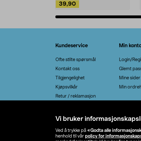
39,90
Legg i handlekurv
Bunntekst
Kundeservice
Min kont
Ofte stilte spørsmål
Login/Regi
Kontakt oss
Glemt pas
Tilgjengelighet
Mine sider
Kjøpsvilkår
Min ordreh
Retur / reklamasjon
EE-avfall
Cookie policy
Vi bruker informasjonskapsl
Leveringsalternativ
Ved å trykke på
«Godta alle informasjons
henhold til vår
policy for informasjonskap