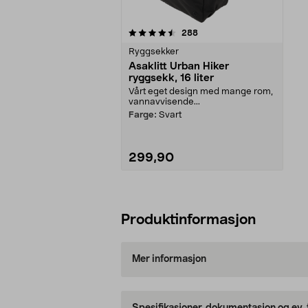
5av 5 stjerner
anmeldelser
288
Ryggsekker
Asaklitt Urban Hiker
ryggsekk, 16 liter
Vårt eget design med mange rom,
vannavvisende...
Farge:
Svart
299,90
Legg i handlekurv
Produktinformasjon
Mer informasjon