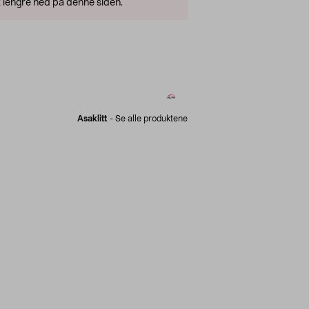
 lengre ned på denne siden.
Asaklitt
-
Se alle produktene