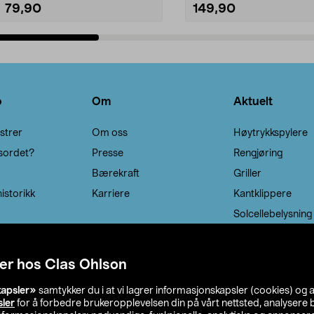
79,90
149,90
Legg i handlekurv
Legg i handlekurv
o
Om
Aktuelt
strer
Om oss
Høytrykkspylere
sordet?
Presse
Rengjøring
Bærekraft
Griller
istorikk
Karriere
Kantklippere
Solcellebelysning
er hos Clas Ohlson
kapsler»
samtykker du i at vi lagrer informasjonskapsler (cookies) og 
sler
for å forbedre brukeropplevelsen din på vårt nettsted, analysere b