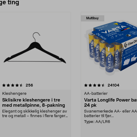
ge ting
Multibuy
4.5av 5 stjerner
anmeldelser
4.5av 5 stjerner
anmeldels
256
24104
Kleshengere
AA-batterier
Sklisikre kleshengere i tre
Varta Longlife Power ba
med metallpinne, 8-pakning
24 pk
Elegant og skikkelig kleshenger av
Svanemerkede AA- eller A
tre og metall – finnes i flere farger.
batterier til fjer...
Kleshe...
Type:
AA/LR6