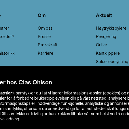
o
Om
Aktuelt
strer
Om oss
Høytrykkspylere
sordet?
Presse
Rengjøring
Bærekraft
Griller
istorikk
Karriere
Kantklippere
Solcellebelysning
er hos Clas Ohlson
kapsler»
samtykker du i at vi lagrer informasjonskapsler (cookies) og 
sler
for å forbedre brukeropplevelsen din på vårt nettsted, analysere b
 informasjonskapsler: nødvendige, funksjonelle, analytiske og annonse
om samtykke, ettersom de er nødvendige for at nettstedet skal fungere
. Ditt samtykke er frivillig og kan trekkes tilbake når som helst ved å endr
veiledning.
lson
Privacy statement
Medlemsvilkår
Kjøpsvilkår
F