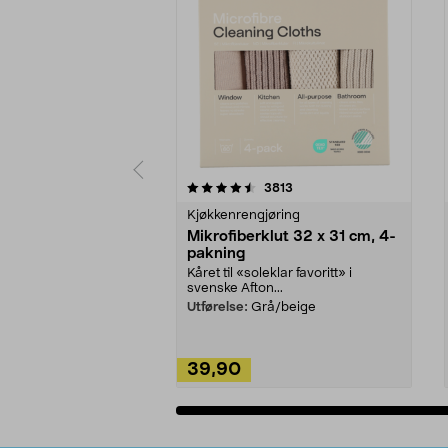
5av 5 stjerner
4.5av 5 stjerner
anmeldelser
3813
Kjøkkenrengjøring
Mikrofiberklut 32 x 31 cm, 4-
pakning
Kåret til «soleklar favoritt» i
svenske Afton...
Utførelse:
Grå/beige
39,90
Legg i handlekurv