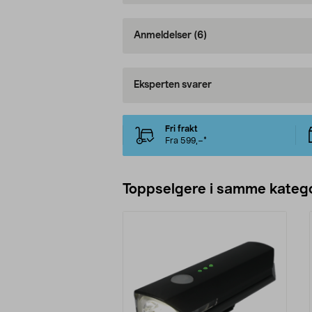
Anmeldelser
(6)
Eksperten svarer
Fri frakt
Fra 599,–*
Toppselgere i samme katego