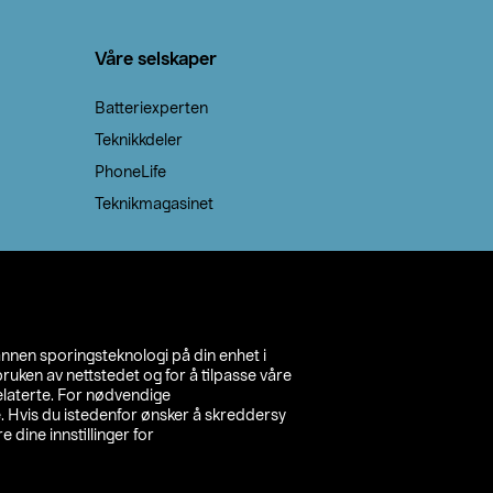
Våre selskaper
Batteriexperten
Teknikkdeler
PhoneLife
Teknikmagasinet
annen sporingsteknologi på din enhet i
ruken av nettstedet og for å tilpasse våre
relaterte. For nødvendige
. Hvis du istedenfor ønsker å skreddersy
e dine innstillinger for
inn din butikk