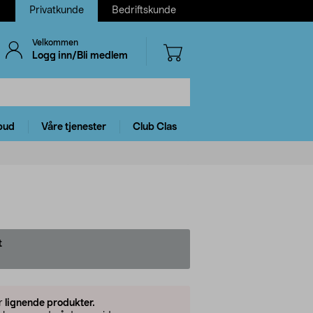
Privatkunde
Bedriftskunde
Velkommen
Logg inn/Bli medlem
bud
Våre tjenester
Club Clas
t
er
lignende produkter.