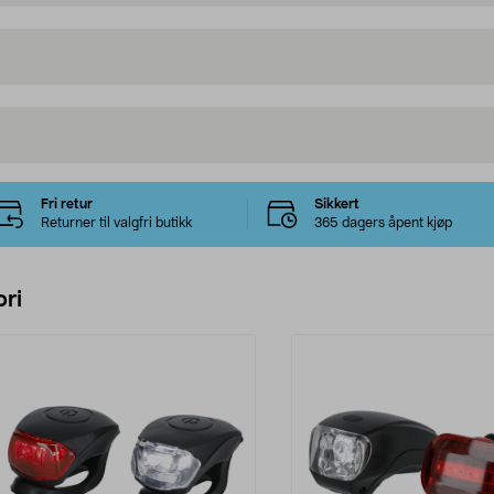
Fri retur
Sikkert
Returner til valgfri butikk
365 dagers åpent kjøp
ri