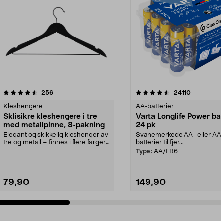
4.5av 5 stjerner
anmeldelser
4.5av 5 stjerner
anmeldels
256
24110
Kleshengere
AA-batterier
Sklisikre kleshengere i tre
Varta Longlife Power ba
med metallpinne, 8-pakning
24 pk
Elegant og skikkelig kleshenger av
Svanemerkede AA- eller A
tre og metall – finnes i flere farger.
batterier til fjer...
Kleshe...
Type:
AA/LR6
79,90
149,90
Legg i handlekurv
Legg i handlekurv