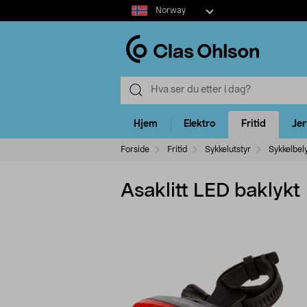
Select
Norway
market
Hjem
Elektro
Fritid
Je
Forside
Fritid
Sykkelutstyr
Sykkelbel
Asaklitt LED baklykt