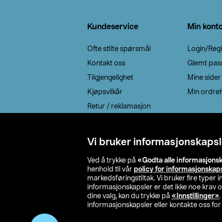
Bunntekst
Kundeservice
Min kont
Ofte stilte spørsmål
Login/Regi
Kontakt oss
Glemt pas
Tilgjengelighet
Mine sider
Kjøpsvilkår
Min ordreh
Retur / reklamasjon
EE-avfall
Cookie policy
Vi bruker informasjonskapsl
Leveringsalternativ
Ved å trykke på
«Godta alle informasjons
henhold til vår
policy for informasjonskap
markedsføringstiltak. Vi bruker fire typer
informasjonskapsler er det ikke noe krav 
dine valg, kan du trykke på
«Innstillinger»
informasjonskapsler eller kontakte oss for 
© 2026 Clas Oh