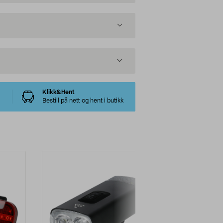
Klikk&Hent
Bestill på nett og hent i butikk