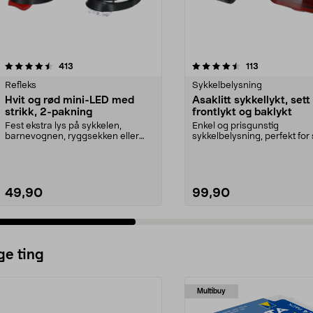
4.5 av 5 stjerner
anmeldelser
4.5 av 5 stjerner
anmeldelser
413
113
Refleks
Sykkelbelysning
Hvit og rød mini-LED med
Asaklitt sykkellykt, set
strikk, 2-pakning
frontlykt og baklykt
Fest ekstra lys på sykkelen,
Enkel og prisgunstig
barnevognen, ryggsekken eller
sykkelbelysning, perfekt for 
klærne. Mini-LED-lamp...
i hverdagen. Asaklitt ...
49,90
99,90
ge ting
Multibuy