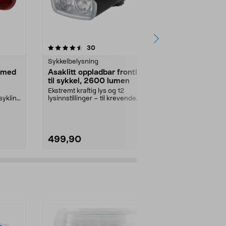
4.5 av 5 stjerner
anmeldelser
4.0
30
2
Sykkelbelysning
Sykkelbelysn
t med
Asaklitt oppladbar frontlykt
Asaklitt LED
til sykkel, 2600 lumen
Ladbar LED-b
lysinnstillinge
Ekstremt kraftig lys og 12
levetid og lav
sykling
lysinnstillinger – til krevende
sykling på steder ute...
499,90
149,90