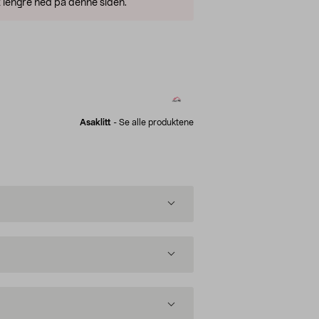
 lengre ned på denne siden.
Asaklitt
-
Se alle produktene