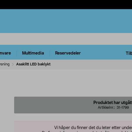
rnvare
Multimedia
Reservedeler
Til
ysning
Asaklitt LED baklykt
Produktet har utgåt
Artikkelnr.:
31-1799
Vi håper du finner det du leter etter und