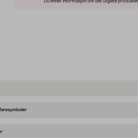
Du finner informasjon om det utgåtte produktet
 faresymboler
er