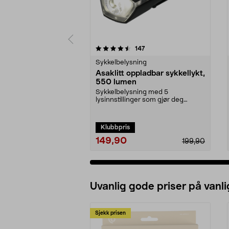
5 av 5 stjerner
4.5 av 5 stjerner
anmeldelser
147
Sykkelbelysning
Asaklitt oppladbar sykkellykt,
550 lumen
Sykkelbelysning med 5
lysinnstillinger som gjør deg
tryggere og mer synlig i tra...
Klubbpris
149,90
199,90
Uvanlig gode priser på vanli
Sjekk prisen