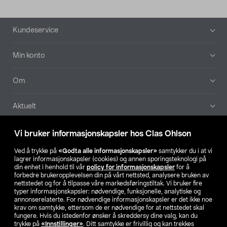
Bunntekst
Kundeservice
Min konto
Om
Aktuelt
Våre selskaper
Vi bruker informasjonskapsler hos Clas Ohlson
Ved å trykke på
«Godta alle informasjonskapsler»
samtykker du i at vi
Finn din butikk
lagrer informasjonskapsler (cookies) og annen sporingsteknologi på
din enhet i henhold til vår
policy for informasjonskapsler
for å
forbedre brukeropplevelsen din på vårt nettsted, analysere bruken av
SE
NO
FI
nettstedet og for å tilpasse våre markedsføringstiltak. Vi bruker fire
typer informasjonskapsler: nødvendige, funksjonelle, analytiske og
annonserelaterte. For nødvendige informasjonskapsler er det ikke noe
krav om samtykke, ettersom de er nødvendige for at nettstedet skal
fungere. Hvis du istedenfor ønsker å skreddersy dine valg, kan du
trykke på
«Innstillinger»
. Ditt samtykke er frivillig og kan trekkes