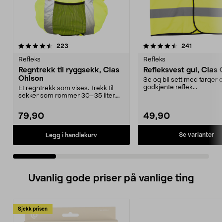
4.5 av 5 stjerner
anmeldelser
4.5 av 5 stjerner
anmeldels
223
241
Refleks
Refleks
Regntrekk til ryggsekk, Clas
Refleksvest gul, Clas
Ohlson
Se og bli sett med farger 
godkjente reflek...
Et regntrekk som vises. Trekk til
sekker som rommer 30–35 liter.
Fest regntrekke...
79,90
49,90
Se varianter
Legg i handlekurv
Uvanlig gode priser på vanlige ting
Sjekk prisen