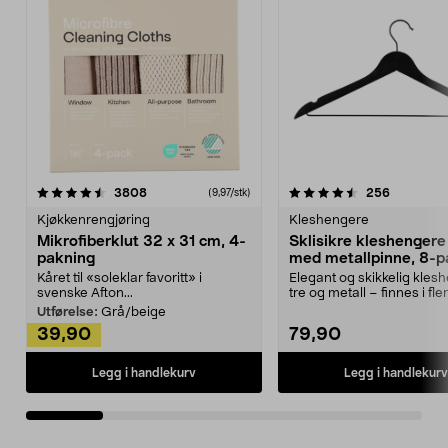
4.5av 5 stjerner
anmeldelser
4.5av 5 stjerner
anmeldels
3808
256
(9,97/stk)
Kjøkkenrengjøring
Kleshengere
Mikrofiberklut 32 x 31 cm, 4-
Sklisikre kleshengere 
pakning
med metallpinne, 8-p
Kåret til «soleklar favoritt» i
Elegant og skikkelig kles
svenske Afton...
tre og metall – finnes i fle
Kleshe...
Utførelse:
Grå/beige
39,90
79,90
Legg i handlekurv
Legg i handlekurv