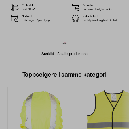
Fri frakt
Fri retur
Fra 599,–*
Returner til valgfri butikk
Sikkert
Klikk&Hent
365 dagers åpent kjøp
Bestill på nett og hent i butikk
Asaklitt
-
Se alle produktene
Toppselgere i samme kategori