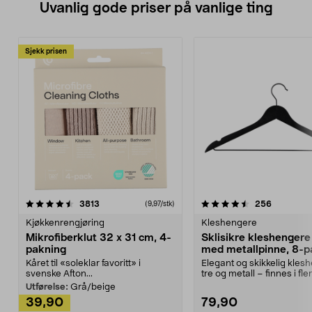
Uvanlig gode priser på vanlige ting
Sjekk prisen
4.5av 5 stjerner
anmeldelser
4.5av 5 stjerner
anmeldels
3813
256
(9,97/stk)
Kjøkkenrengjøring
Kleshengere
Mikrofiberklut 32 x 31 cm, 4-
Sklisikre kleshengere 
pakning
med metallpinne, 8-p
Kåret til «soleklar favoritt» i
Elegant og skikkelig kles
svenske Afton...
tre og metall – finnes i fle
Kleshe...
Utførelse:
Grå/beige
39,90
79,90