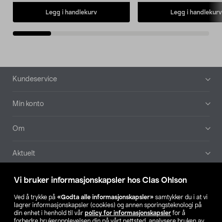
Legg i handlekurv
Legg i handlekurv
Bunntekst
Kundeservice
Min konto
Om
Aktuelt
Våre selskaper
Vi bruker informasjonskapsler hos Clas Ohlson
Ved å trykke på
«Godta alle informasjonskapsler»
samtykker du i at vi
Finn din butikk
lagrer informasjonskapsler (cookies) og annen sporingsteknologi på
din enhet i henhold til vår
policy for informasjonskapsler
for å
forbedre brukeropplevelsen din på vårt nettsted, analysere bruken av