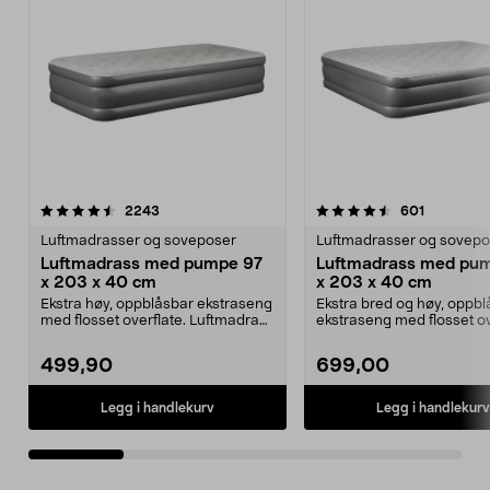
4.5 av 5 stjerner
anmeldelser
3.5 av 5 stjerner
anmeldels
2243
601
Luftmadrasser og soveposer
Luftmadrasser og sovepo
Luftmadrass med pumpe 97
Luftmadrass med pum
x 203 x 40 cm
x 203 x 40 cm
Ekstra høy, oppblåsbar ekstraseng
Ekstra bred og høy, oppb
med flosset overflate. Luftmadrass
ekstraseng med flosset ov
med innebyg...
Luftmadrass 157...
499,90
699,00
Legg i handlekurv
Legg i handlekurv