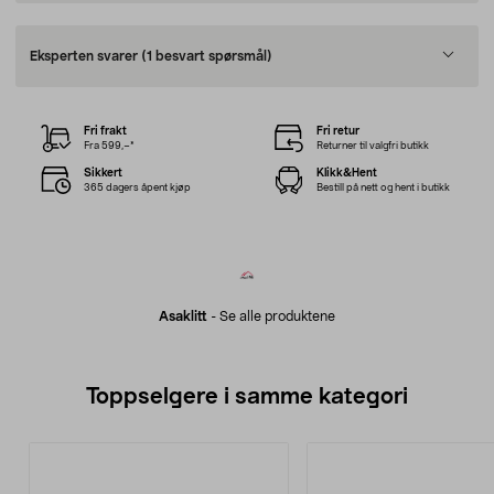
Eksperten svarer
(1 besvart spørsmål)
Fri frakt
Fri retur
Fra 599,–*
Returner til valgfri butikk
Sikkert
Klikk&Hent
365 dagers åpent kjøp
Bestill på nett og hent i butikk
Asaklitt
-
Se alle produktene
Toppselgere i samme kategori