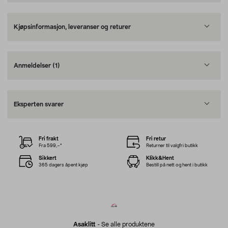
Kjøpsinformasjon, leveranser og returer
Anmeldelser
(1)
Eksperten svarer
Fri frakt
Fri retur
Fra 599,–*
Returner til valgfri butikk
Sikkert
Klikk&Hent
365 dagers åpent kjøp
Bestill på nett og hent i butikk
Asaklitt
-
Se alle produktene