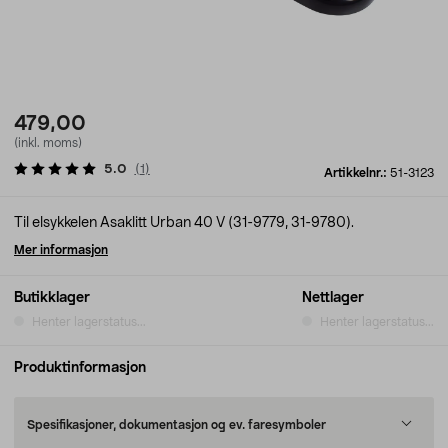
479,00
(inkl. moms)
5.0
(
1
)
Artikkelnr.:
51-3123
Til elsykkelen Asaklitt Urban 40 V (31-9779, 31-9780).
Mer informasjon
Butikklager
Nettlager
Henter lagerstatus...
Henter lagerstatus...
Produktinformasjon
Spesifikasjoner, dokumentasjon og ev. faresymboler