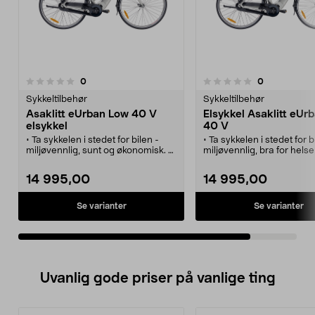
anmeldelser
anmeldelser
0
0
0.0 av 5 stjerner
Sykkeltilbehør
Sykkeltilbehør
Asaklitt eUrban Low 40 V
Elsykkel Asaklitt eUr
elsykkel
40 V
• Ta sykkelen i stedet for bilen -
• Ta sykkelen i stedet for b
miljøvennlig, sunt og økonomisk.
miljøvennlig, bra for hels
• 7-girs elsykkel med sporty design
økonomisk.
og lavt tyngdepunkt.
• 7-giret sykkel med sport
14 995,00
14 995,00
• Kraftfull 250 W krankmotor og
og lavt tyngdepunkt.
løstagbart 40 V-batteri skjult i
• Kraftfull motor på 250 
rammen.
avtagbart 40 V-batteri skju
Se varianter
Se varianter
• Få hjelp av motoren i bakker og
rammen.
motvind.
• Bruk motoren som støtte
• Kjør opptil 25 km/h med
motbakker og motvind.
motorassistanse.
• Holder en fart på 25 km
assistanse fra motoren.
Uvanlig gode priser på vanlige ting