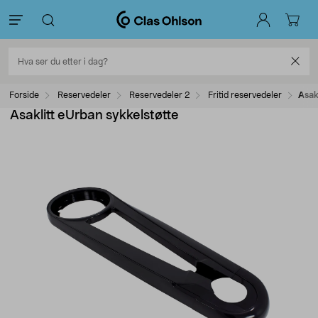
Forside
Reservedeler
Reservedeler 2
Fritid reservedeler
Asak
Asaklitt eUrban sykkelstøtte