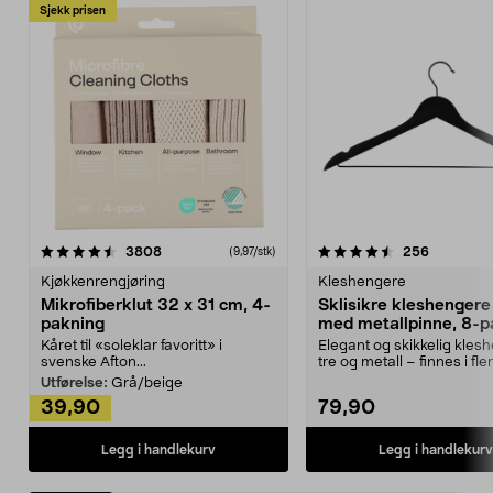
Sjekk prisen
4.5av 5 stjerner
anmeldelser
4.5av 5 stjerner
anmeldels
3808
256
(9,97/stk)
Kjøkkenrengjøring
Kleshengere
Mikrofiberklut 32 x 31 cm, 4-
Sklisikre kleshengere 
pakning
med metallpinne, 8-p
Kåret til «soleklar favoritt» i
Elegant og skikkelig kles
svenske Afton...
tre og metall – finnes i fle
Kleshe...
Utførelse:
Grå/beige
39,90
79,90
Legg i handlekurv
Legg i handlekurv