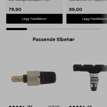
Gardena, Flymo og McC...
79,90
99,00
Legg i handlekurv
Legg i handlekurv
Passende tilbehør
4.5av 5 stjerner
anmeldelser
4.0av 5 stjerner
anmeldelse
193
114
(14,95/stk)