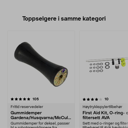
Toppselgere i samme kategori
4.0 av 5 stjerner
anmeldelser
4.5 av 5 stjerner
anmeldelse
105
10
Fritid reservedeler
Høytrykkspylertilbehør
Gummidemper
First Aid Kit, O-ring- 
Gardena/Husqvarna/McCullo
filtersett AVA
ch/Flymo
Gummidemper for deksel, passer
Sett med o-ringer og filter
bl.a robotgressklippere fra
tilbehøret til AVA høytrykk