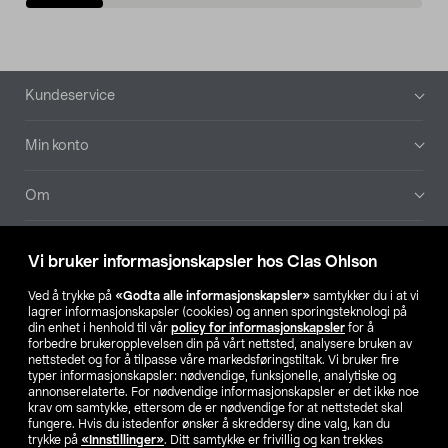
Bunntekst
Kundeservice
Min konto
Om
Aktuelt
Vi bruker informasjonskapsler hos Clas Ohlson
Våre selskaper
Ved å trykke på
«Godta alle informasjonskapsler»
samtykker du i at vi
lagrer informasjonskapsler (cookies) og annen sporingsteknologi på
din enhet i henhold til vår
policy for informasjonskapsler
for å
Finn din butikk
forbedre brukeropplevelsen din på vårt nettsted, analysere bruken av
nettstedet og for å tilpasse våre markedsføringstiltak. Vi bruker fire
typer informasjonskapsler: nødvendige, funksjonelle, analytiske og
annonserelaterte. For nødvendige informasjonskapsler er det ikke noe
SE
NO
FI
krav om samtykke, ettersom de er nødvendige for at nettstedet skal
fungere. Hvis du istedenfor ønsker å skreddersy dine valg, kan du
trykke på
«Innstillinger»
. Ditt samtykke er frivillig og kan trekkes