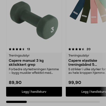
4.5 av 5 stjerner
anmeldelser
4.5 av 5 stjerner
anmeldelse
13
20
Treningsutstyr
Treningsutstyr
Capere manual 3 kg
Capere elastiske
sklisikkert grep
treningsbånd 5
motstandsnivåer 5-p
Forbedre styrketreningen hjemme
5 strikker i ulike styrker fo
– bygg muskler effektivt med
av hele kroppen hjemme.
håndvekter. Capere ...
elastiske ...
89,90
99,90
Legg i handlekurv
Legg i handlekurv