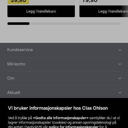
39,90
79,90
Legg i handlekurv
Legg i handlekurv
Bunntekst
Kundeservice
Min konto
Om
Aktuelt
Våre selskaper
Vi bruker informasjonskapsler hos Clas Ohlson
Ved å trykke på
«Godta alle informasjonskapsler»
samtykker du i at vi
Finn din butikk
lagrer informasjonskapsler (cookies) og annen sporingsteknologi på
din enhet i henhold til vår
policy for informasjonskapsler
for å