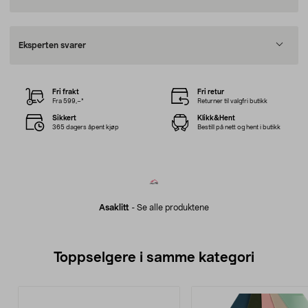
Eksperten svarer
Fri frakt
Fri retur
Fra 599,–*
Returner til valgfri butikk
Sikkert
Klikk&Hent
365 dagers åpent kjøp
Bestill på nett og hent i butikk
Asaklitt
-
Se alle produktene
Toppselgere i samme kategori