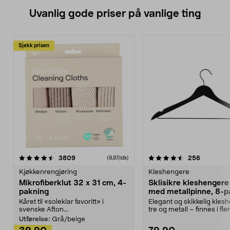
Uvanlig gode priser på vanlige ting
Sjekk prisen
4.5av 5 stjerner
anmeldelser
4.5av 5 stjerner
anmeldels
3809
256
(9,97/stk)
Kjøkkenrengjøring
Kleshengere
Mikrofiberklut 32 x 31 cm, 4-
Sklisikre kleshengere 
pakning
med metallpinne, 8-p
Kåret til «soleklar favoritt» i
Elegant og skikkelig kles
svenske Afton...
tre og metall – finnes i fle
Kleshe...
Utførelse:
Grå/beige