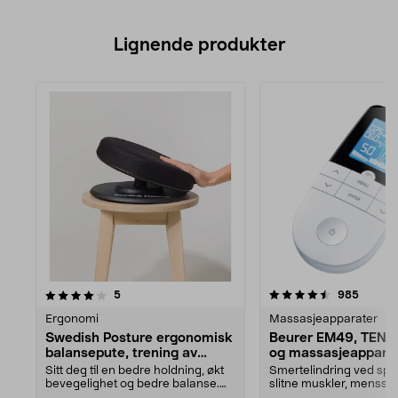
Lignende produkter
4.5av 5 stjerner
anmeldelser
3.5av 5 stjerner
anmeld
5
985
Ergonomi
Massasjeapparater
Swedish Posture ergonomisk
Beurer EM49, TENS
balansepute, trening av
og massasjeappara
kjernemuskulatur
Sitt deg til en bedre holdning, økt
Smertelindring ved spe
bevegelighet og bedre balanse.
slitne muskler, menssm
Swedish Postu...
begynnende musearm. .