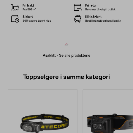
Fri frakt
Fri retur
Fra 599,–*
Returner til valgfri butikk
Sikkert
Klikk&Hent
365 dagers åpent kjøp
Bestill på nett og hent i butikk
Asaklitt
-
Se alle produktene
Toppselgere i samme kategori