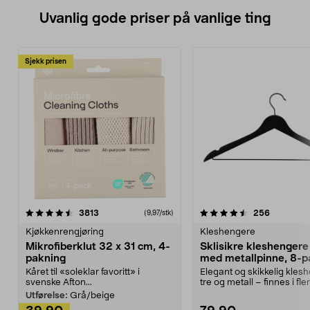
Uvanlig gode priser på vanlige ting
Sjekk prisen
4.5av 5 stjerner
anmeldelser
4.5av 5 stjerner
anmeldels
3813
256
(9,97/stk)
Kjøkkenrengjøring
Kleshengere
Mikrofiberklut 32 x 31 cm, 4-
Sklisikre kleshengere 
pakning
med metallpinne, 8-p
Kåret til «soleklar favoritt» i
Elegant og skikkelig kles
svenske Afton...
tre og metall – finnes i fle
Kleshe...
Utførelse:
Grå/beige