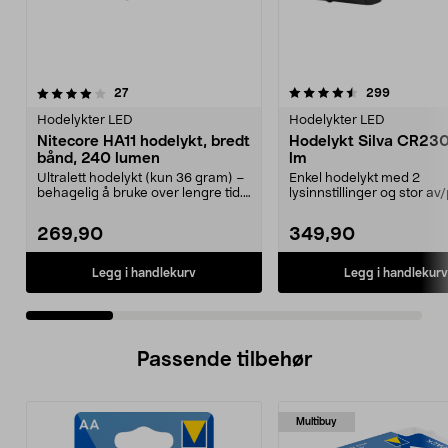
4.5 av 5 stjerner
anmeldelser
4.5 av 5 stjerner
anmeldels
27
299
Hodelykter LED
Hodelykter LED
Nitecore HA11 hodelykt, bredt
Hodelykt Silva CR23
bånd, 240 lumen
lm
Ultralett hodelykt (kun 36 gram) –
Enkel hodelykt med 2
behagelig å bruke over lengre tid.
lysinnstillinger og stor av
Nitecore H...
knapp. Hodelykt Silva CR2
269,90
349,90
Legg i handlekurv
Legg i handlekurv
Passende tilbehør
Multibuy