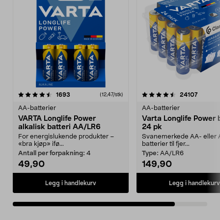
4.5av 5 stjerner
anmeldelser
anmelde
1693
24107
(12,47/stk)
AA-batterier
AA-batterier
VARTA Longlife Power
Varta Longlife Power b
alkalisk batteri AA/LR6
24 pk
For energislukende produkter –
Svanemerkede AA- eller
«bra kjøp» ifø...
batterier til fjer...
Antall per forpakning:
4
Type:
AA/LR6
49,90
149,90
Legg i handlekurv
Legg i handlekurv