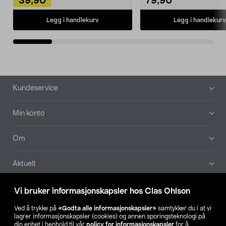
39,90
79,90
Legg i handlekurv
Legg i handlekurv
Bunntekst
Kundeservice
Min konto
Om
Aktuelt
Våre selskaper
Vi bruker informasjonskapsler hos Clas Ohlson
Ved å trykke på
«Godta alle informasjonskapsler»
samtykker du i at vi
Finn din butikk
lagrer informasjonskapsler (cookies) og annen sporingsteknologi på
din enhet i henhold til vår
policy for informasjonskapsler
for å