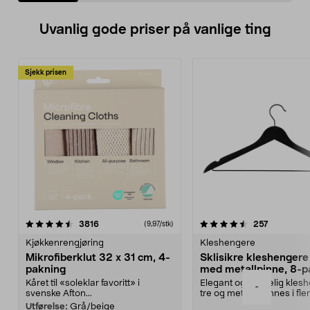
Uvanlig gode priser på vanlige ting
Sjekk prisen
4.5av 5 stjerner
anmeldelser
4.5av 5 stjerner
anmeldels
3816
257
(9,97/stk)
Kjøkkenrengjøring
Kleshengere
Mikrofiberklut 32 x 31 cm, 4-
Sklisikre kleshengere 
pakning
med metallpinne, 8-p
Kåret til «soleklar favoritt» i
Elegant og skikkelig kles
-
svenske Afton...
tre og metall – finnes i fle
Kleshe...
Utførelse:
Grå/beige