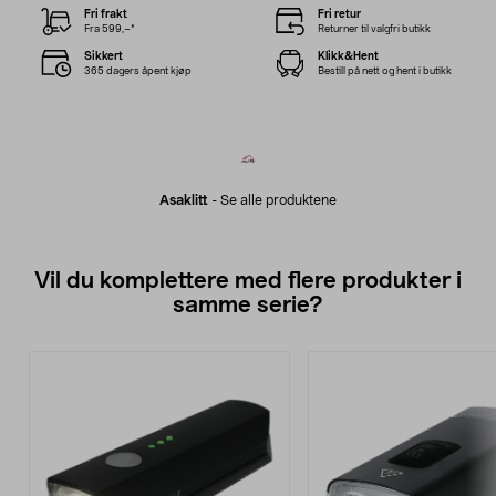
Fri frakt
Fri retur
Fra 599,–*
Returner til valgfri butikk
Sikkert
Klikk&Hent
365 dagers åpent kjøp
Bestill på nett og hent i butikk
Asaklitt
-
Se alle produktene
Vil du komplettere med flere produkter i
samme serie?