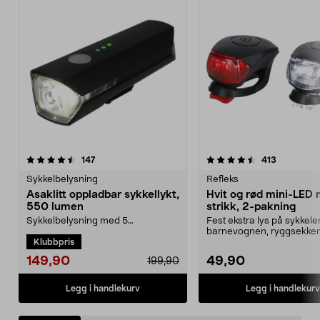
4.5 av 5 stjerner
anmeldelser
4.5 av 5 stjerner
anmeldels
147
413
Sykkelbelysning
Refleks
Asaklitt oppladbar sykkellykt,
Hvit og rød mini-LED
550 lumen
strikk, 2-pakning
Sykkelbelysning med 5
Fest ekstra lys på sykkele
lysinnstillinger som gjør deg
barnevognen, ryggsekken 
Klubbpris
tryggere og mer synlig i tra...
klærne. Mini-LED-lamp...
149,90
49,90
199,90
Legg i handlekurv
Legg i handlekurv