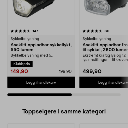
4.5av 5 stjerner
anmeldelser
4.5av 5 stjerner
anmeldelse
147
30
Sykkelbelysning
Sykkelbelysning
Asaklitt oppladbar sykkellykt,
Asaklitt oppladbar fro
550 lumen
til sykkel, 2600 lume
Sykkelbelysning med 5
Ekstremt kraftig lys og 12
lysinnstillinger som gjør deg
lysinnstillinger – til kreve
Klubbpris
tryggere og mer synlig i tra...
sykling på steder ute...
149,90
499,90
199,90
Legg i handlekurv
Legg i handlekurv
Toppselgere i samme kategori