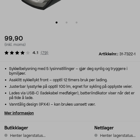
99,90
(inkl. moms)
4.1
(
79
)
Artikkelnr.:
31-7322-1
Sykkelbelysning med 5 lysinnstillinger – gjør deg synlig og tryggere i
bymiljøer.
Asaklitt sykkellykt front – opptil 12 timers bruk per lading.
Justerbar lysstyrke på opptil 100 lm, egnet for sykling på opplyste veier.
Lades via USB-C (ladekabel medfølger), batteriindikator viser når det er
på tide å lade.
Vanntålig design (IPX4) – kan brukes uansett vær.
Mer informasjon
Butikklager
Nettlager
Henter lagerstatus...
Henter lagerstatus...