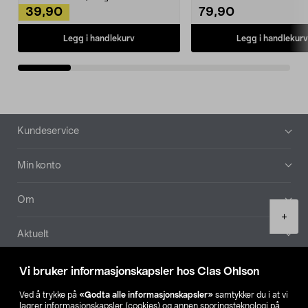
39,90
79,90
Legg i handlekurv
Legg i handlekurv
Bunntekst
Kundeservice
Min konto
Om
Product
+
quantity
Aktuelt
Våre selskaper
Vi bruker informasjonskapsler hos Clas Ohlson
Ved å trykke på
«Godta alle informasjonskapsler»
samtykker du i at vi
Finn din butikk
lagrer informasjonskapsler (cookies) og annen sporingsteknologi på