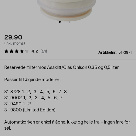
29,90
(inkl. moms)
4.2
(
21
)
Artikkelnr.:
51-3871
Reservedel til termos Asaklitt/Clas Ohlson 0,35 og 0,5 liter.
Passer til følgende modeller:
31-8728-1, -2, -3, -4, -5, -6, -7, -8
31-9002-1, -2, -3, -4, -5, -6, -7
31-9490-1, -2
31-9800 (Limited Edition)
Automatkorken er enkel å åpne, lukke og helle fra – ingen fare for
søl.