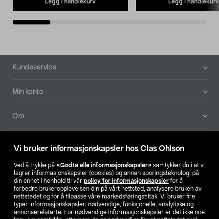
Legg i handlekurv
Legg i handlekurv
Bunntekst
Kundeservice
Min konto
Om
Aktuelt
Vi bruker informasjonskapsler hos Clas Ohlson
Våre selskaper
Ved å trykke på
«Godta alle informasjonskapsler»
samtykker du i at vi
lagrer informasjonskapsler (cookies) og annen sporingsteknologi på
din enhet i henhold til vår
policy for informasjonskapsler
for å
Finn din butikk
forbedre brukeropplevelsen din på vårt nettsted, analysere bruken av
nettstedet og for å tilpasse våre markedsføringstiltak. Vi bruker fire
typer informasjonskapsler: nødvendige, funksjonelle, analytiske og
annonserelaterte. For nødvendige informasjonskapsler er det ikke noe
SE
NO
FI