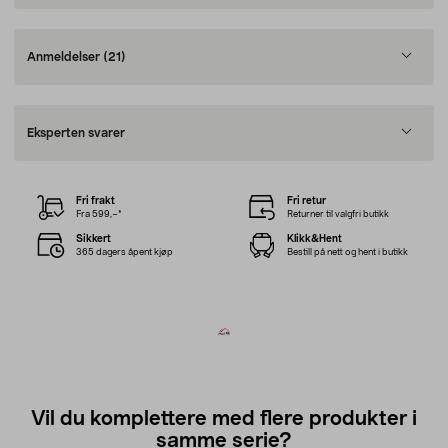
Anmeldelser
(21)
Eksperten svarer
Fri frakt
Fri retur
Fra 599,–*
Returner til valgfri butikk
Sikkert
Klikk&Hent
365 dagers åpent kjøp
Bestill på nett og hent i butikk
Vil du komplettere med flere produkter i
samme serie?