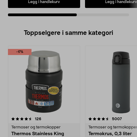
Legg i handlekurv
Legg i handlekurv
Toppselgere i samme kategori
-17%
4.5 av 5 stjerner
anmeldelser
4.5 av 5 stjerner
anmelde
126
5007
Termoser og termokopper
Termoser og termokoppe
Thermos Stainless King
Termokrus, 0,3 liter