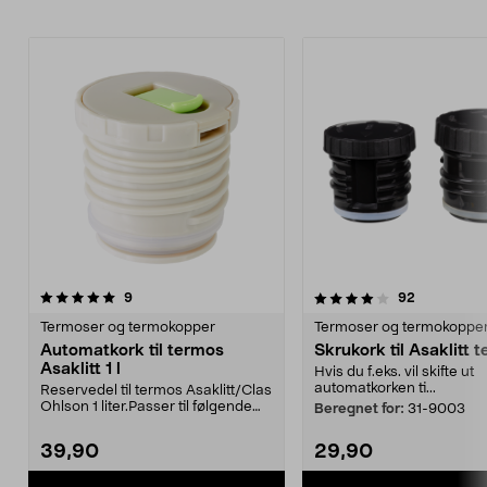
4.0av 5 stjerner
anmeldelser
4.0av 5 stjerner
anmeldelse
9
92
Termoser og termokopper
Termoser og termokoppe
Automatkork til termos
Skrukork til Asaklitt 
Asaklitt 1 l
Hvis du f.eks. vil skifte ut
automatkorken ti...
Reservedel til termos Asaklitt/Clas
Ohlson 1 liter.Passer til følgende
Beregnet for:
31-9003
modeller:...
39,90
29,90