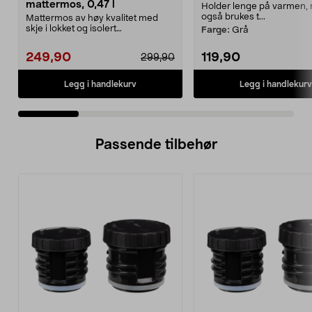
mattermos, 0,47 l
Holder lenge på varmen,
også brukes t...
Mattermos av høy kvalitet med
skje i lokket og isolert
Farge:
Grå
serveringsskål. Thermos S...
249,90
119,90
299,90
Legg i handlekurv
Legg i handlekurv
Passende tilbehør