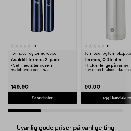
anmeldelser
anmeldelser
0
0
0.0 av 5 stjerner
0.0 av 5 stjerner
Termoser og termokopper
Termoser og termokoppe
Asaklitt termos 2-pack
Termos, 0,35 liter
• Sett med 2 termoser i
• Holder lenge på varmen
matchende design.
kan også brukes til kalde d
• Ta med på tur og by på en kopp
• 0,35 liter – nett termos 
med en god, varm drikke.
får plass i vesken eller r
• Rustfritt stål.
• Termos av solid, rustfritt
149,90
99,90
automatkork.
• Holder varme drikker va
8 timer og kalde drikker ka
Se varianter
Legg i handlekurv
cirka 20 timer.
• Finnes i flere farger og s
Uvanlig gode priser på vanlige ting