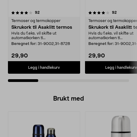
4.0av 5 stjerner
anmeldelser
4.0av 5 stjerner
anmeldelse
92
92
Termoser og termokopper
Termoser og termokoppe
Skrukork til Asaklitt termos
Skrukork til Asaklitt 
Hvis du f.eks. vil skifte ut
Hvis du f.eks. vil skifte ut
automatkorken ti...
automatkorken ti...
Beregnet for:
31-9002,31-8728
Beregnet for:
31-9002,31
29,90
29,90
Legg i handlekurv
Legg i handlekurv
Brukt med