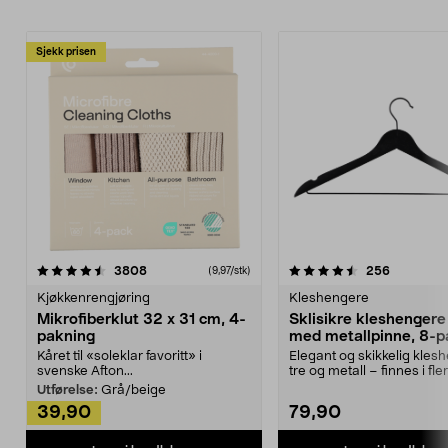
Sjekk prisen
4.5av 5 stjerner
anmeldelser
4.5av 5 stjerner
anmeldels
3808
256
(9,97/stk)
Kjøkkenrengjøring
Kleshengere
Mikrofiberklut 32 x 31 cm, 4-
Sklisikre kleshengere 
pakning
med metallpinne, 8-p
Kåret til «soleklar favoritt» i
Elegant og skikkelig kles
svenske Afton...
tre og metall – finnes i fle
Kleshe...
Utførelse:
Grå/beige
39,90
79,90