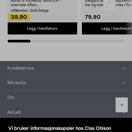
Kåret til «soleklar favoritt» i
Elegant og skikkelig kles
-
svenske Afton...
tre og metall – finnes i fle
Kleshe...
Utførelse:
Grå/beige
39,90
79,90
Legg i handlekurv
Legg i handlekurv
Bunntekst
Kundeservice
Min konto
Om
Product
+
quantity
Aktuelt
Våre selskaper
Vi bruker informasjonskapsler hos Clas Ohlson