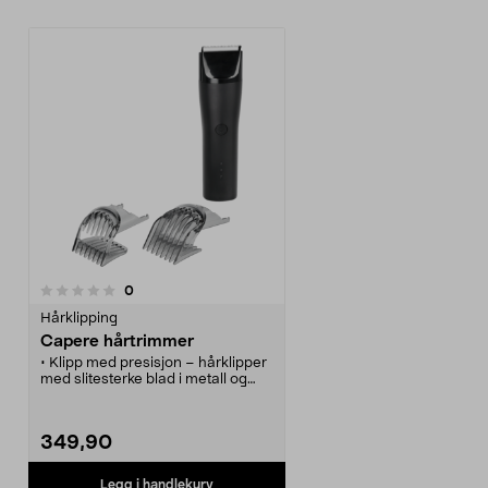
anmeldelser
0
Hårklipping
Capere hårtrimmer
• Klipp med presisjon – hårklipper
med slitesterke blad i metall og
keramikk.
• Capere – brukervennlig
hårtrimmer med kvalitet til en god
349,90
pris.
• Hårtrimmerns LED-indikator
viser ladning, oljepåminnelse og
Legg i handlekurv