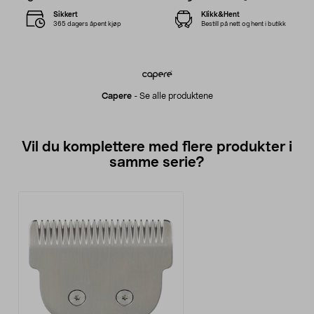
Sikkert
Klikk&Hent
365 dagers åpent kjøp
Bestill på nett og hent i butikk
Capere
-
Se alle produktene
Vil du komplettere med flere produkter i
samme serie?