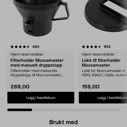
4.5 av 5 stjerner
anmeldelser
4.5 av 5 stjerner
anmeldels
450
953
Hjem reservedeler
Hjem reservedeler
Filterholder Moccamaster
Lokk til filterholder
med manuelt dryppstopp
Moccamaster
Filterholder med mekanisk
Lokk for Moccamaster H, 
dryppstopp, til Moccamaster
KBG, KBGC, Optio, Autom
kaffetrakter. Passer model...
Automatic S, Manual ...
269,00
159,00
Legg i handlekurv
Legg i handlekurv
Brukt med