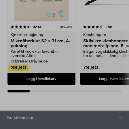
4.5av 5 stjerner
anmeldelser
4.5av 5 stjerner
anmeldels
3813
256
(9,97/stk)
Kjøkkenrengjøring
Kleshengere
Mikrofiberklut 32 x 31 cm, 4-
Sklisikre kleshengere 
pakning
med metallpinne, 8-p
Kåret til «soleklar favoritt» i
Elegant og skikkelig kles
svenske Afton...
tre og metall – finnes i fle
Kleshe...
Utførelse:
Grå/beige
39,90
79,90
Legg i handlekurv
Legg i handlekurv
Bunntekst
Kundeservice