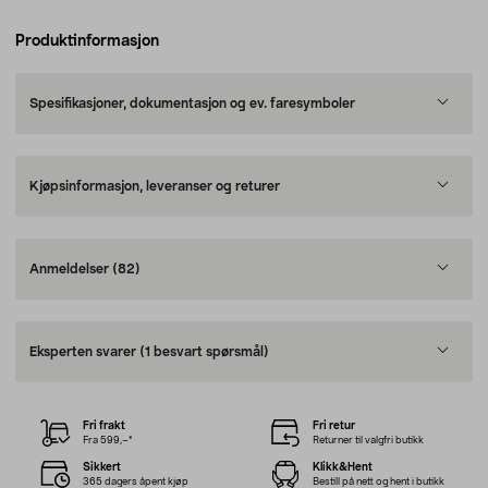
Produktinformasjon
Spesifikasjoner, dokumentasjon og ev. faresymboler
Kjøpsinformasjon, leveranser og returer
Anmeldelser
(82)
Eksperten svarer
(1 besvart spørsmål)
Fri frakt
Fri retur
Fra 599,–*
Returner til valgfri butikk
Sikkert
Klikk&Hent
365 dagers åpent kjøp
Bestill på nett og hent i butikk