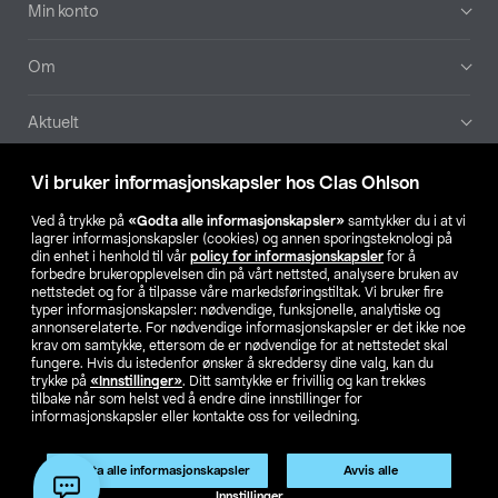
Min konto
Om
Aktuelt
Våre selskaper
Vi bruker informasjonskapsler hos Clas Ohlson
Ved å trykke på
«Godta alle informasjonskapsler»
samtykker du i at vi
Finn din butikk
lagrer informasjonskapsler (cookies) og annen sporingsteknologi på
din enhet i henhold til vår
policy for informasjonskapsler
for å
forbedre brukeropplevelsen din på vårt nettsted, analysere bruken av
SE
NO
FI
nettstedet og for å tilpasse våre markedsføringstiltak. Vi bruker fire
typer informasjonskapsler: nødvendige, funksjonelle, analytiske og
annonserelaterte. For nødvendige informasjonskapsler er det ikke noe
krav om samtykke, ettersom de er nødvendige for at nettstedet skal
fungere. Hvis du istedenfor ønsker å skreddersy dine valg, kan du
trykke på
«Innstillinger»
. Ditt samtykke er frivillig og kan trekkes
tilbake når som helst ved å endre dine innstillinger for
informasjonskapsler eller kontakte oss for veiledning.
Privacy statement
Medlemsvilkår
Kjøpsvilkår
For bedrifter
Endre til priser ekskl. moms
Produktet har utgått
Godta alle informasjonskapsler
Avvis alle
Artikkelnr.:
31-6567-3
Innstillinger