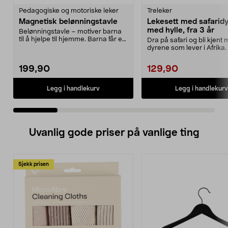
Pedagogiske og motoriske leker
Treleker
Magnetisk belønningstavle
Lekesett med safaridyr
med hylle, fra 3 år
Belønningstavle – motiver barna
til å hjelpe til hjemme. Barna får en
Dra på safari og bli kjent
stjerne fo...
dyrene som lever i Afrika.
med safaridyr...
199,90
129,90
Legg i handlekurv
Legg i handlekurv
Uvanlig gode priser på vanlige ting
Sjekk prisen