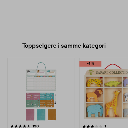
Toppselgere i samme kategori
-41%
3.0 av 5 stjerner
anmeldelser
4.5 av 5 stjerner
anmeldelser
130
1