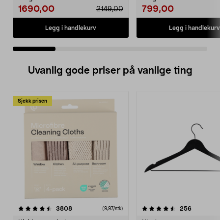
1690,00
799,00
2149,00
Legg i handlekurv
Legg i handlekurv
Uvanlig gode priser på vanlige ting
Sjekk prisen
4.5av 5 stjerner
anmeldelser
4.5av 5 stjerner
anmeldels
3808
256
(9,97/stk)