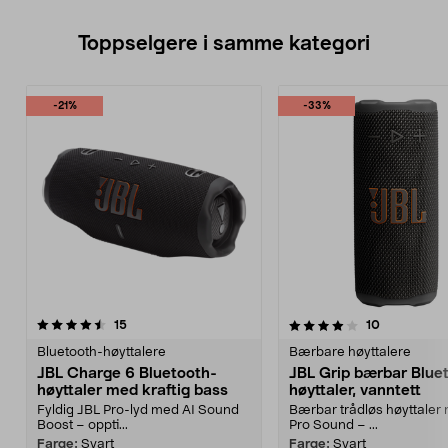
Toppselgere i samme kategori
-21%
-33%
4.0 av 5 stjerner
anmeldelser
5.0 av 5 stjerner
anmeldelse
15
10
Bluetooth-høyttalere
Bærbare høyttalere
JBL Charge 6 Bluetooth-
JBL Grip bærbar Blue
høyttaler med kraftig bass
høyttaler, vanntett
Fyldig JBL Pro-lyd med AI Sound
Bærbar trådløs høyttaler
Boost – oppti...
Pro Sound – ...
Farge:
Svart
Farge:
Svart