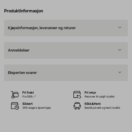
Produktinformasjon
Kjøpsinformasjon, leveranser og returer
Anmeldelser
Eksperten svarer
Fri frakt
Fri retur
Fra 599,–*
Returner til valgfri butikk
Sikkert
Klikk&Hent
365 dagers åpent kjøp
Bestill på nett og hent i butikk