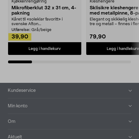
Kjøkkenrengjøring
Kleshengere
Mikrofiberklut 32 x 31 cm, 4-
Sklisikre kleshengere 
pakning
med metallpinne, 8-p
Kåret til «soleklar favoritt» i
Elegant og skikkelig kles
svenske Afton...
tre og metall – finnes i fle
Kleshe...
Utførelse:
Grå/beige
39,90
79,90
Legg i handlekurv
Legg i handlekurv
Bunntekst
Kundeservice
Min konto
Om
Aktuelt