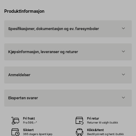
Produktinformasjon
Spesifikasjoner, dokumentasjon og ev. faresymboler
Kjøpsinformasjon, leveranser og returer
Anmeldelser
Eksperten svarer
Fri frakt
Fri retur
Fra 599,–*
Returner til valgfri butikk
Sikkert
Klikk&Hent
365 dagers åpent kjøp
Bestill på nett og hent i butikk