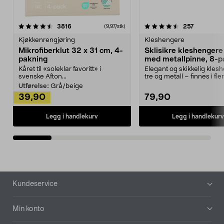
4.5av 5 stjerner
anmeldelser
4.5av 5 stjerner
anmeldels
3816
257
(9,97/stk)
Kjøkkenrengjøring
Kleshengere
Mikrofiberklut 32 x 31 cm, 4-
Sklisikre kleshengere 
pakning
med metallpinne, 8-p
Kåret til «soleklar favoritt» i
Elegant og skikkelig kles
svenske Afton...
tre og metall – finnes i fle
Kleshe...
Utførelse:
Grå/beige
39,90
79,90
Legg i handlekurv
Legg i handlekurv
Bunntekst
Kundeservice
Min konto