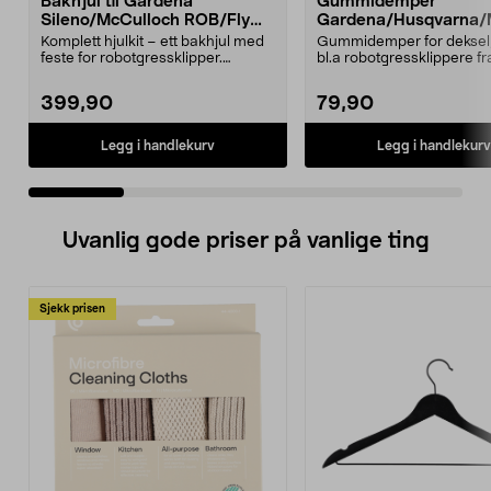
Bakhjul til Gardena
Gummidemper
Sileno/McCulloch ROB/Flymo
Gardena/Husqvarna/
Easilife
ch/Flymo
Komplett hjulkit – ett bakhjul med
Gummidemper for deksel,
feste for robotgressklipper.
bl.a robotgressklippere fr
Bakhjul – reserv...
Gardena, Flymo og McC..
399,90
79,90
Legg i handlekurv
Legg i handlekurv
Uvanlig gode priser på vanlige ting
Sjekk prisen