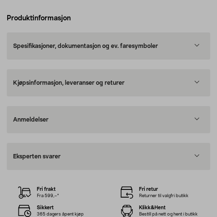
Produktinformasjon
Spesifikasjoner, dokumentasjon og ev. faresymboler
Kjøpsinformasjon, leveranser og returer
Anmeldelser
Eksperten svarer
Fri frakt
Fri retur
Fra 599,–*
Returner til valgfri butikk
Sikkert
Klikk&Hent
365 dagers åpent kjøp
Bestill på nett og hent i butikk