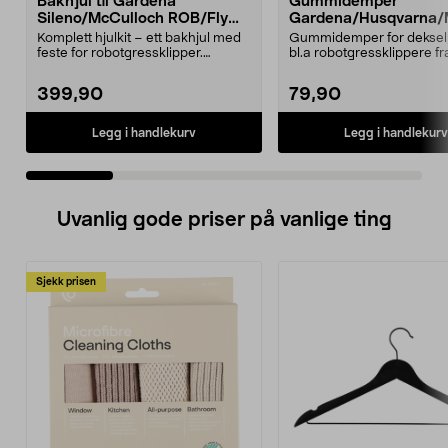
Bakhjul til Gardena
Gummidemper
Sileno/McCulloch ROB/Flymo
Gardena/Husqvarna/
Easilife
ch/Flymo
Komplett hjulkit – ett bakhjul med
Gummidemper for deksel,
feste for robotgressklipper.
bl.a robotgressklippere fr
Bakhjul – reserv...
Gardena, Flymo og McC..
399,90
79,90
Legg i handlekurv
Legg i handlekurv
Uvanlig gode priser på vanlige ting
Sjekk prisen