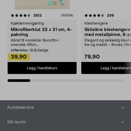
4.5av 5 stjerner
anmeldelser
4.5av 5 stjerner
anmeldels
3813
256
(9,97/stk)
Kjøkkenrengjøring
Kleshengere
Mikrofiberklut 32 x 31 cm, 4-
Sklisikre kleshengere 
pakning
med metallpinne, 8-p
Kåret til «soleklar favoritt» i
Elegant og skikkelig kles
svenske Afton...
tre og metall – finnes i fle
Kleshe...
Utførelse:
Grå/beige
39,90
79,90
Legg i handlekurv
Legg i handlekurv
Bunntekst
Kundeservice
Min konto