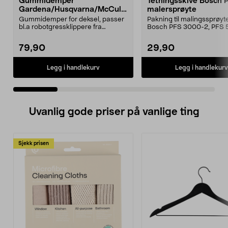
Gummidemper
Tetningsskive Bosch 
Gardena/Husqvarna/McCullo
malersprøyte
ch/Flymo
Gummidemper for deksel, passer
Pakning til malingssprøyt
bl.a robotgressklippere fra
Bosch PFS 3000-2, PFS 
Gardena, Flymo og McC...
og PFS 7000.
79,90
29,90
Legg i handlekurv
Legg i handlekurv
Uvanlig gode priser på vanlige ting
Sjekk prisen