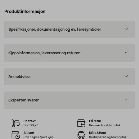
Produktinformasjon
Spesifikasjoner, dokumentasjon og ev. faresymboler
Kjøpsinformasjon, leveranser og returer
Anmeldelser
Eksperten svarer
Fri frakt
Fri retur
Fra 599,–*
Returner til valgfri butikk
Sikkert
Klikk&Hent
365 dagers åpent kjøp
Bestill på nett og hent i butikk