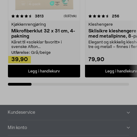
4.5av 5 stjerner
anmeldelser
4.5av 5 stjerner
anmeldels
3813
256
(9,97/stk)
Kjøkkenrengjøring
Kleshengere
Mikrofiberklut 32 x 31 cm, 4-
Sklisikre kleshengere 
pakning
med metallpinne, 8-p
Kåret til «soleklar favoritt» i
Elegant og skikkelig kles
svenske Afton...
tre og metall – finnes i fle
Kleshe...
Utførelse:
Grå/beige
39,90
79,90
Legg i handlekurv
Legg i handlekurv
Bunntekst
Kundeservice
Min konto