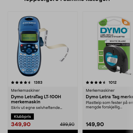
4.5 av 5 stjerner
anmeldelser
4.5 av 5 stjerner
anmeldel
1383
1012
Merkemaskiner
Merkemaskiner
Dymo LetraTag LT-100H
Dymo Letra Tag merk
merkemaskin
Plastteip som fester på e
mengde forskjellig...
Skriv ut egne selvheftende
etiketter. Til merking av hyller,
Klubbpris
skuffer etc. Forhån...
349,90
149,90
499,90