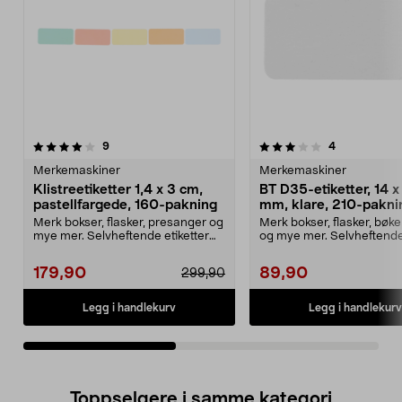
3.5av 5 stjerner
anmeldelser
3.5av 5 stjerner
anmeldelser
9
4
Merkemaskiner
Merkemaskiner
Klistreetiketter 1,4 x 3 cm,
BT D35-etiketter, 14 
pastellfargede, 160-pakning
mm, klare, 210-pakni
Merk bokser, flasker, presanger og
Merk bokser, flasker, bøke
mye mer. Selvheftende etiketter
og mye mer. Selvheftend
på 14 x 40 mm...
etiketter på 14 x 30...
179,90
89,90
299,90
Legg i handlekurv
Legg i handlekurv
Toppselgere i samme kategori