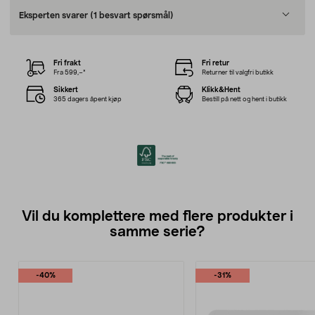
Eksperten svarer
(1 besvart spørsmål)
Fri frakt
Fri retur
Fra 599,–*
Returner til valgfri butikk
Sikkert
Klikk&Hent
365 dagers åpent kjøp
Bestill på nett og hent i butikk
Vil du komplettere med flere produkter i
samme serie?
-40%
-31%