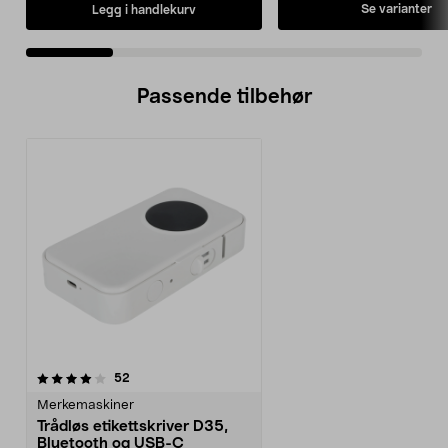
Se varianter
Legg i handlekurv
Passende tilbehør
anmeldelser
52
Merkemaskiner
Trådløs etikettskriver D35,
Bluetooth og USB-C