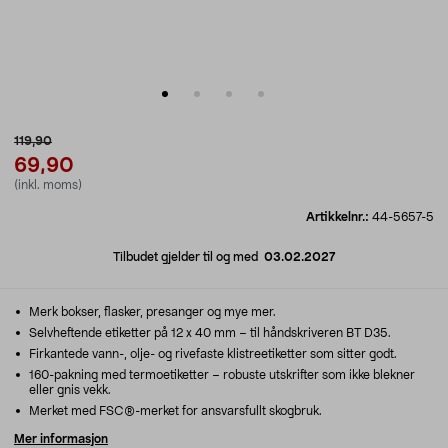
119,90
69,90
(inkl. moms)
Artikkelnr.:
44-5657-5
Tilbudet gjelder til og med
03.02.2027
Merk bokser, flasker, presanger og mye mer.
Selvheftende etiketter på 12 x 40 mm – til håndskriveren BT D35.
Firkantede vann-, olje- og rivefaste klistreetiketter som sitter godt.
160-pakning med termoetiketter – robuste utskrifter som ikke blekner
eller gnis vekk.
Merket med FSC®-merket for ansvarsfullt skogbruk.
Mer informasjon