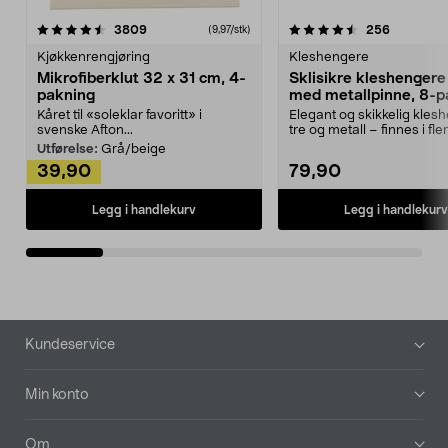
4.5av 5 stjerner
anmeldelser
4.5av 5 stjerner
anmeldels
3809
256
(9,97/stk)
Kjøkkenrengjøring
Kleshengere
Mikrofiberklut 32 x 31 cm, 4-
Sklisikre kleshengere 
pakning
med metallpinne, 8-p
Kåret til «soleklar favoritt» i
Elegant og skikkelig kles
svenske Afton...
tre og metall – finnes i fle
Kleshe...
Utførelse:
Grå/beige
39,90
79,90
Legg i handlekurv
Legg i handlekurv
Bunntekst
Kundeservice
Min konto
Om