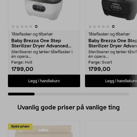
anmeldelser
anmeldelser
0
0
0.0 av 5 stjerner
0.0 av 5 stjerner
Tåteflasker og tilbehør
Tåteflasker og tilbehør
Baby Brezza One Step
Baby Brezza One Ste
Sterilizer Dryer Advanced
Sterilizer Dryer Adva
flaskesterilisator og -tørker
flaskesterilisator og -
Steriliserer og tørker tåteflasker i
Steriliserer og tørker tåtef
én opera...
én opera...
Farge:
Hvit
Farge:
Svart
1799,00
1799,00
Legg i handlekurv
Legg i handlekurv
Uvanlig gode priser på vanlige ting
Sjekk prisen