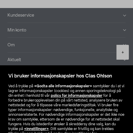
Bunntekst
Kundeservice
Min konto
Om
Product
+
quantity
Aktuelt
Våre selskaper
Vi bruker informasjonskapsler hos Clas Ohlson
Ved å trykke på
«Godta alle informasjonskapsler»
samtykker du i at vi
Finn din butikk
lagrer informasjonskapsler (cookies) og annen sporingsteknologi på
din enhet i henhold til vår
policy for informasjonskapsler
for å
forbedre brukeropplevelsen din på vårt nettsted, analysere bruken av
SE
NO
FI
nettstedet og for å tilpasse våre markedsføringstiltak. Vi bruker fire
typer informasjonskapsler: nødvendige, funksjonelle, analytiske og
annonserelaterte. For nødvendige informasjonskapsler er det ikke noe
krav om samtykke, ettersom de er nødvendige for at nettstedet skal
fungere. Hvis du istedenfor ønsker å skreddersy dine valg, kan du
trykke på
«Innstillinger»
. Ditt samtykke er frivillig og kan trekkes