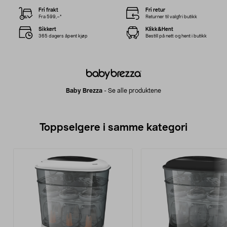
Fri frakt
Fri retur
Fra 599,–*
Returner til valgfri butikk
Sikkert
Klikk&Hent
365 dagers åpent kjøp
Bestill på nett og hent i butikk
Baby Brezza
-
Se alle produktene
Toppselgere i samme kategori