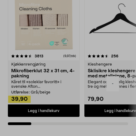
4.5av 5 stjerner
anmeldelser
4.5av 5 stjerner
anmeldels
3813
256
(9,97/stk)
Kjøkkenrengjøring
Kleshengere
Mikrofiberklut 32 x 31 cm, 4-
Sklisikre kleshengere 
pakning
med metallpinne, 8-p
Kåret til «soleklar favoritt» i
Elegant og skikkelig kles
-
svenske Afton...
tre og metall – finnes i fle
Kleshe...
Utførelse:
Grå/beige
39,90
79,90
Legg i handlekurv
Legg i handlekurv