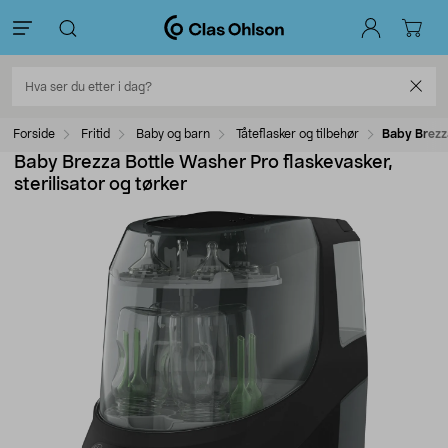
Forside
Fritid
Baby og barn
Tåteflasker og tilbehør
Baby Brezza
Baby Brezza Bottle Washer Pro flaskevasker,
sterilisator og tørker