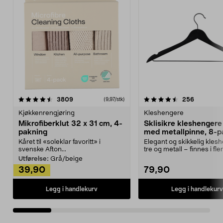
4.5av 5 stjerner
anmeldelser
4.5av 5 stjerner
anmeldels
3809
256
(9,97/stk)
Kjøkkenrengjøring
Kleshengere
Mikrofiberklut 32 x 31 cm, 4-
Sklisikre kleshengere 
pakning
med metallpinne, 8-p
Kåret til «soleklar favoritt» i
Elegant og skikkelig kles
svenske Afton...
tre og metall – finnes i fle
Kleshe...
Utførelse:
Grå/beige
39,90
79,90
Legg i handlekurv
Legg i handlekurv