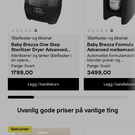
anmeldelser
anmeldelser
0
0
0.0 av 5 stjerner
0.0 av 5 stjerner
Tåteflasker og tilbehør
Tåteflasker og tilbehør
Baby Brezza One Step
Baby Brezza Formula 
Sterilizer Dryer Advanced
Advanced melkemask
flaskesterilisator og -tørker
automatisk
Steriliserer og tørker tåteflasker i
Automatisk formulamaski
én opera...
blander pulver og ...
Farge:
Svart
Farge:
Svart
1799,00
3499,00
Legg i handlekurv
Legg i handlekurv
Uvanlig gode priser på vanlige ting
Sjekk prisen