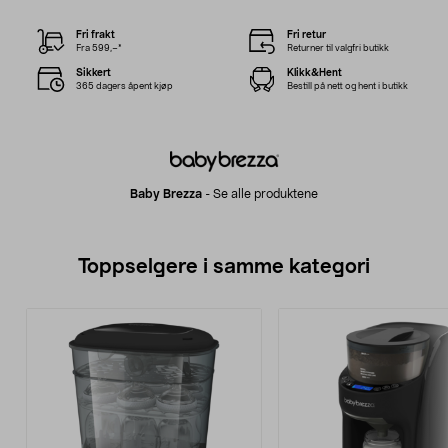
Fri frakt
Fri retur
Fra 599,–*
Returner til valgfri butikk
Sikkert
Klikk&Hent
365 dagers åpent kjøp
Bestill på nett og hent i butikk
Baby Brezza
-
Se alle produktene
Toppselgere i samme kategori