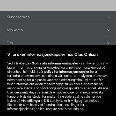
Bunntekst
Kundeservice
Min konto
Om
Vi bruker informasjonskapsler hos Clas Ohlson
Aktuelt
Ved å trykke på
«Godta alle informasjonskapsler»
samtykker du i at vi
lagrer informasjonskapsler (cookies) og annen sporingsteknologi på
Våre selskaper
din enhet i henhold til vår
policy for informasjonskapsler
for å
forbedre brukeropplevelsen din på vårt nettsted, analysere bruken av
nettstedet og for å tilpasse våre markedsføringstiltak. Vi bruker fire
Finn din butikk
typer informasjonskapsler: nødvendige, funksjonelle, analytiske og
annonserelaterte. For nødvendige informasjonskapsler er det ikke noe
krav om samtykke, ettersom de er nødvendige for at nettstedet skal
SE
NO
FI
fungere. Hvis du istedenfor ønsker å skreddersy dine valg, kan du
trykke på
«Innstillinger»
. Ditt samtykke er frivillig og kan trekkes
tilbake når som helst ved å endre dine innstillinger for
informasjonskapsler eller kontakte oss for veiledning.