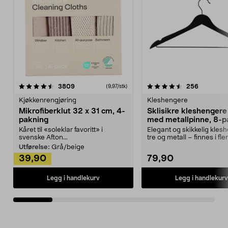
4.5av 5 stjerner
anmeldelser
4.5av 5 stjerner
anmeldels
3809
256
(9,97/stk)
Kjøkkenrengjøring
Kleshengere
Mikrofiberklut 32 x 31 cm, 4-
Sklisikre kleshengere 
pakning
med metallpinne, 8-p
Kåret til «soleklar favoritt» i
Elegant og skikkelig kles
svenske Afton...
tre og metall – finnes i fle
Kleshe...
Utførelse:
Grå/beige
39,90
79,90
Legg i handlekurv
Legg i handlekurv