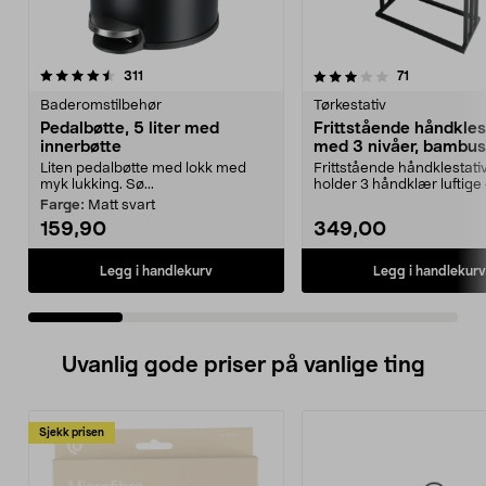
3.5 av 5 stjerner
anmeldelser
4.5 av 5 stjerner
anmeldelser
311
71
Baderomstilbehør
Tørkestativ
Pedalbøtte, 5 liter med
Frittstående håndkles
innerbøtte
med 3 nivåer, bambus
svart metall
Liten pedalbøtte med lokk med
Frittstående håndklestati
myk lukking. Sø...
holder 3 håndklær luftige 
Stabilt, gulvpl...
Farge:
Matt svart
159,90
349,00
Legg i handlekurv
Legg i handlekurv
Uvanlig gode priser på vanlige ting
Sjekk prisen