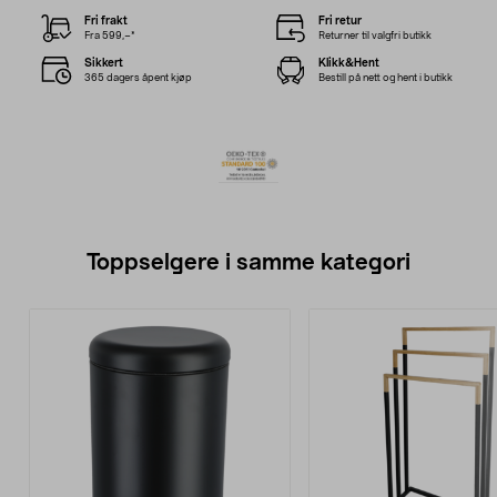
Fri frakt
Fri retur
Fra 599,–*
Returner til valgfri butikk
Sikkert
Klikk&Hent
365 dagers åpent kjøp
Bestill på nett og hent i butikk
Toppselgere i samme kategori