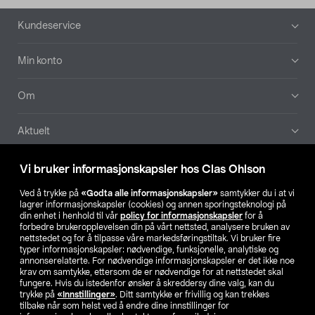
Bunntekst
Kundeservice
Min konto
Om
Aktuelt
Våre selskaper
Vi bruker informasjonskapsler hos Clas Ohlson
Ved å trykke på
«Godta alle informasjonskapsler»
samtykker du i at vi
Finn din butikk
lagrer informasjonskapsler (cookies) og annen sporingsteknologi på
din enhet i henhold til vår
policy for informasjonskapsler
for å
forbedre brukeropplevelsen din på vårt nettsted, analysere bruken av
SE
NO
FI
nettstedet og for å tilpasse våre markedsføringstiltak. Vi bruker fire
typer informasjonskapsler: nødvendige, funksjonelle, analytiske og
annonserelaterte. For nødvendige informasjonskapsler er det ikke noe
krav om samtykke, ettersom de er nødvendige for at nettstedet skal
fungere. Hvis du istedenfor ønsker å skreddersy dine valg, kan du
trykke på
«Innstillinger»
. Ditt samtykke er frivillig og kan trekkes
tilbake når som helst ved å endre dine innstillinger for