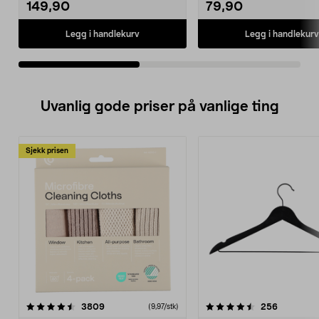
149,90
79,90
Legg i handlekurv
Legg i handlekurv
Uvanlig gode priser på vanlige ting
Sjekk prisen
4.5av 5 stjerner
anmeldelser
4.5av 5 stjerner
anmeldels
3809
256
(9,97/stk)