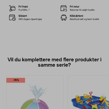
Fri frakt
Fri retur
Fra 599,–*
Returner til valgfri butikk
Sikkert
Klikk&Hent
365 dagers åpent kjøp
Bestill på nett og hent i butikk
Vil du komplettere med flere produkter i
samme serie?
-78%