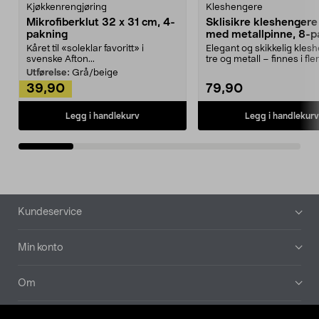
Kjøkkenrengjøring
Kleshengere
Mikrofiberklut 32 x 31 cm, 4-
Sklisikre kleshengere 
pakning
med metallpinne, 8-p
Kåret til «soleklar favoritt» i
Elegant og skikkelig kles
svenske Afton...
tre og metall – finnes i fle
Kleshe...
Utførelse:
Grå/beige
39,90
79,90
Legg i handlekurv
Legg i handlekurv
Bunntekst
Kundeservice
Min konto
Om
Aktuelt