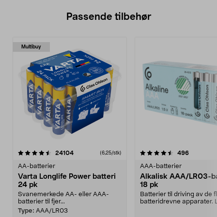
Passende tilbehør
Multibuy
4.5av 5 stjerner
anmeldelser
4.5av 5 stjerner
anmeldels
24104
496
(6,25/stk)
AA-batterier
AAA-batterier
Varta Longlife Power batteri
Alkalisk AAA/LR03-ba
24 pk
18 pk
Svanemerkede AA- eller AAA-
Batterier til driving av de f
batterier til fjer...
batteridrevne apparater. 
en smart, ...
Type:
AAA/LR03