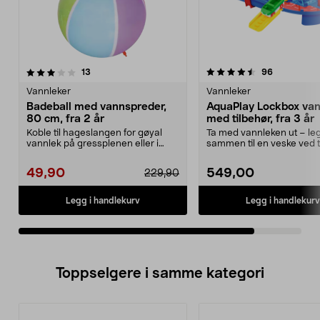
4.5av 5 stjerner
anmeldelser
anmeldelse
13
96
Vannleker
Vannleker
Badeball med vannspreder,
AquaPlay Lockbox va
80 cm, fra 2 år
med tilbehør, fra 3 år
Koble til hageslangen for gøyal
Ta med vannleken ut – le
vannlek på gressplenen eller i
sammen til en veske ved 
bassenget. Oppblå...
og oppbevaring. Aqu...
49,90
549,00
229,90
Legg i handlekurv
Legg i handlekurv
Toppselgere i samme kategori