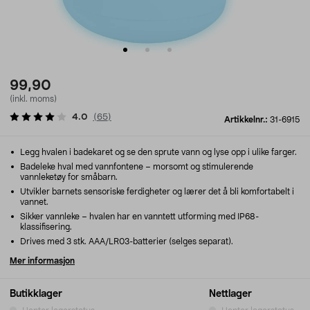
99,90
(inkl. moms)
4.0
(
65
)
Artikkelnr.:
31-6915
Legg hvalen i badekaret og se den sprute vann og lyse opp i ulike farger.
Badeleke hval med vannfontene – morsomt og stimulerende
vannleketøy for småbarn.
Utvikler barnets sensoriske ferdigheter og lærer det å bli komfortabelt i
vannet.
Sikker vannleke – hvalen har en vanntett utforming med IP68-
klassifisering.
Drives med 3 stk. AAA/LR03-batterier (selges separat).
Mer informasjon
Butikklager
Nettlager