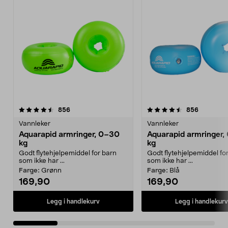
4.5 av 5 stjerner
anmeldelser
4.5 av 5 stjerner
anmeldels
856
856
Vannleker
Vannleker
Aquarapid armringer, 0–30
Aquarapid armringer,
kg
kg
Godt flytehjelpemiddel for barn
Godt flytehjelpemiddel fo
som ikke har ...
som ikke har ...
Farge:
Grønn
Farge:
Blå
169,90
169,90
Legg i handlekurv
Legg i handlekurv