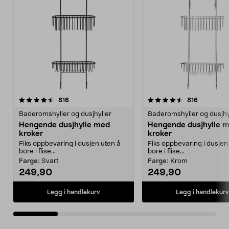
4.5 av 5 stjerner
anmeldelser
3.5 av 5 stjerner
anmeldels
816
816
Baderomshyller og dusjhyller
Baderomshyller og dusjhy
Hengende dusjhylle med
Hengende dusjhylle 
kroker
kroker
Fiks oppbevaring i dusjen uten å
Fiks oppbevaring i dusjen
bore i flise...
bore i flise...
Farge:
Svart
Farge:
Krom
249,90
249,90
Legg i handlekurv
Legg i handlekurv