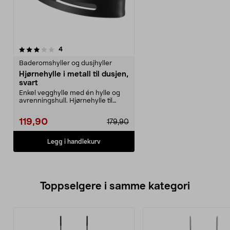
anmeldelser
4
Baderomshyller og dusjhyller
Hjørnehylle i metall til dusjen,
svart
Enkel vegghylle med én hylle og
avrenningshull. Hjørnehylle til
badet – rustfrit...
119,90
179,90
Legg i handlekurv
Toppselgere i samme kategori