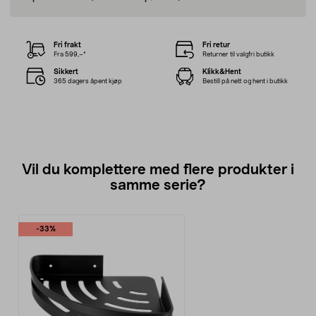
Fri frakt
Fri retur
Fra 599,–*
Returner til valgfri butikk
Sikkert
Klikk&Hent
365 dagers åpent kjøp
Bestill på nett og hent i butikk
Vil du komplettere med flere produkter i
samme serie?
-33%