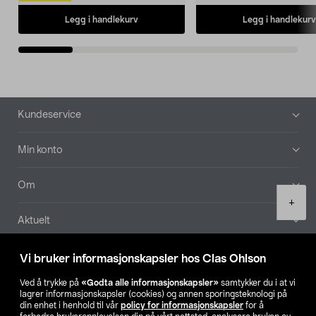
Legg i handlekurv
Legg i handlekurv
Bunntekst
Kundeservice
Min konto
Om
Product
+
quantity
Aktuelt
Våre selskaper
Vi bruker informasjonskapsler hos Clas Ohlson
Ved å trykke på
«Godta alle informasjonskapsler»
samtykker du i at vi
Finn din butikk
lagrer informasjonskapsler (cookies) og annen sporingsteknologi på
din enhet i henhold til vår
policy for informasjonskapsler
for å