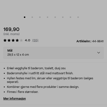
169,90
(inkl. moms)
4.0
(
55
)
Artikkelnr.:
44-9841
Select
Mål
variant
29,5 x 12 x 4 cm
Enkel vegghylle til baderom, toalett, dusj osv.
Baderomshylle i rustfritt stål med mattsvart finish.
Hyllen festes med lim, skruer eller veggstrips til baderom (selges
separat).
Kombiner gjerne med flere produkter i samme design.
Finnes i flere størrelser.
Mer informasjon