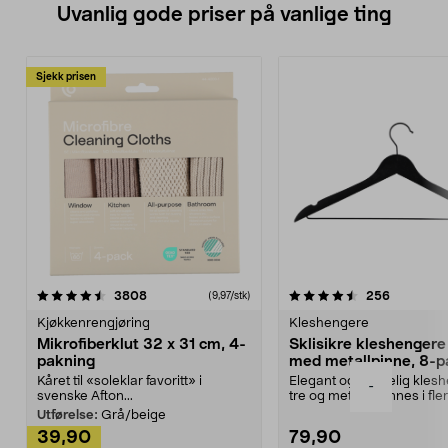
Uvanlig gode priser på vanlige ting
Sjekk prisen
4.5av 5 stjerner
anmeldelser
4.5av 5 stjerner
anmeldels
3808
256
(9,97/stk)
Kjøkkenrengjøring
Kleshengere
Mikrofiberklut 32 x 31 cm, 4-
Sklisikre kleshengere 
pakning
med metallpinne, 8-p
Kåret til «soleklar favoritt» i
Elegant og skikkelig kles
-
svenske Afton...
tre og metall – finnes i fle
Kleshe...
Utførelse:
Grå/beige
39,90
79,90