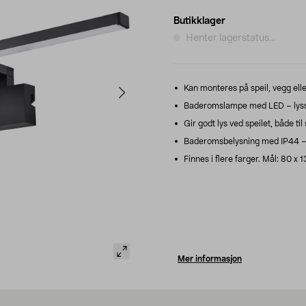
Butikklager
Henter lagerstatus...
Kan monteres på speil, vegg ell
Baderomslampe med LED – lyss
Gir godt lys ved speilet, både ti
Baderomsbelysning med IP44 – k
Finnes i flere farger. Mål: 80 x 1
Mer informasjon