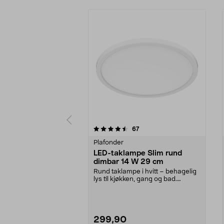
5 av 5 stjerner
4.0 av 5 stjerner
anmeldelser
67
Plafonder
LED-taklampe Slim rund
dimbar 14 W 29 cm
Rund taklampe i hvitt – behagelig
lys til kjøkken, gang og bad.
Takplafond med d...
299,90