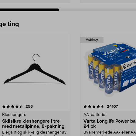
ge ting
Multibuy
4.5av 5 stjerner
anmeldelser
4.5av 5 stjerner
anmeldels
256
24107
Kleshengere
AA-batterier
Sklisikre kleshengere i tre
Varta Longlife Power ba
med metallpinne, 8-pakning
24 pk
Elegant og skikkelig kleshenger av
Svanemerkede AA- eller A