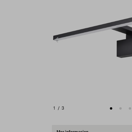
1
/
3