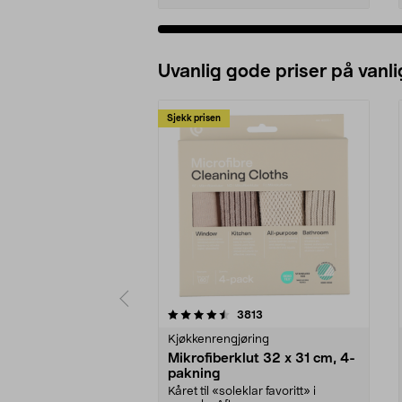
Uvanlig gode priser på vanli
Sjekk prisen
5av 5 stjerner
4.5av 5 stjerner
anmeldelser
3813
Kjøkkenrengjøring
Mikrofiberklut 32 x 31 cm, 4-
pakning
Kåret til «soleklar favoritt» i