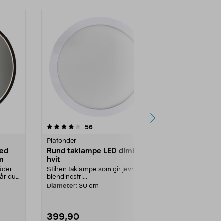
Nyhet
4.0 av 5 stjerner
anmeldelser
4.0
56
1
Plafonder
Baderomsbel
med
Rund taklampe LED dimbar,
Baderomsla
cm
hvit
speil IP44,
åder
Stilren taklampe som gir jevn og
Kan monteres 
når du
blendingsfri...
baderomsska.
Diameter:
30 cm
Farge:
Svart
399,90
449,90