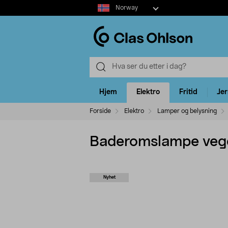
Select
Norway
market
Hjem
Elektro
Fritid
Je
Forside
Elektro
Lamper og belysning
Baderomslampe vegg 
Nyhet