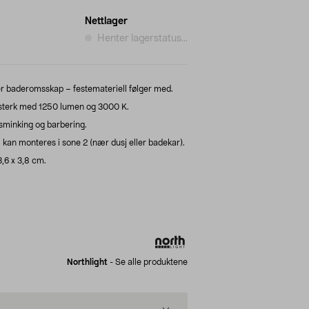
Nettlager
Henter lagerstatus...
er baderomsskap – festemateriell følger med.
terk med 1250 lumen og 3000 K.
l sminking og barbering.
an monteres i sone 2 (nær dusj eller badekar).
3,6 x 3,8 cm.
Northlight
-
Se alle produktene