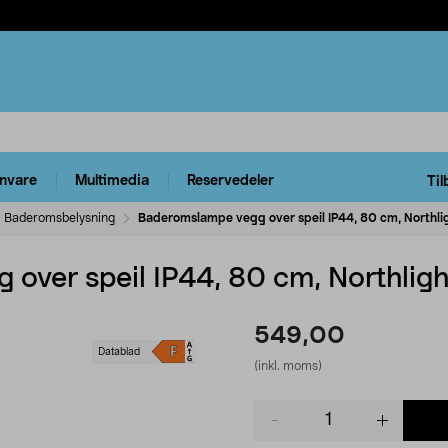
rnvare
Multimedia
Reservedeler
Til
Baderomsbelysning
Baderomslampe vegg over speil IP44, 80 cm, Northli
over speil IP44, 80 cm, Northligh
549,00
Datablad
(inkl. moms)
Product
quantity