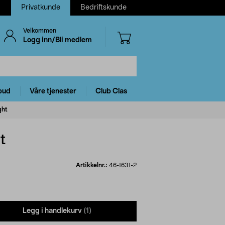
Privatkunde
Bedriftskunde
Velkommen
Logg inn/Bli medlem
bud
Våre tjenester
Club Clas
ght
t
Artikkelnr.:
46-1631-2
Legg i handlekurv
(1)