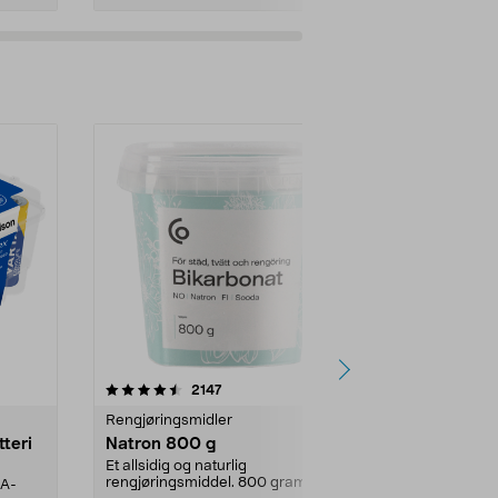
er
4.0av 5 stjerner
anmeldelser
4.5
2147
4
Rengjøringsmidler
Levende lys
tteri
Natron 800 g
Telys steari
prosent ste
Et allsidig og naturlig
rengjøringsmiddel. 800 gram
AA-
100 % stearin