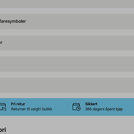
 faresymboler
er
Fri retur
Sikkert
Returner til valgfri butikk
365 dagers åpent kjøp
ri