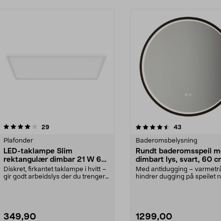
4.5 av 5 stjerner
anmeldelser
4.0 av 5 stjerner
anmeldelser
29
43
Plafonder
Baderomsbelysning
LED-taklampe Slim
Rundt baderomsspeil 
rektangulær dimbar 21 W 60
dimbart lys, svart, 60 
x 29 cm
Diskret, firkantet taklampe i hvitt –
Med antidugging – varmetr
gir godt arbeidslys der du trenger
hindrer dugging på speilet 
å se kl...
dusjer. Rundt ba...
349,90
1299,00