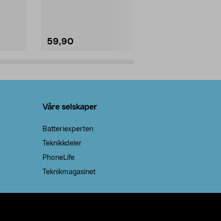
natron – til rengjøring både...
råvarer. Produ
brenner med e
59,90
69,90
Legg i handlekurv
Legg 
Våre selskaper
Batteriexperten
Teknikkdeler
PhoneLife
Teknikmagasinet