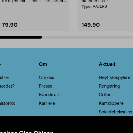
tre og metall – finnes i flere farger.
batterier til fjer...
Kleshe...
Type:
AA/LR6
79,90
149,90
Legg i handlekurv
Legg i handlekurv
o
Om
Aktuelt
strer
Om oss
Høytrykkspylere
sordet?
Presse
Rengjøring
Bærekraft
Griller
istorikk
Karriere
Kantklippere
Solcellebelysning