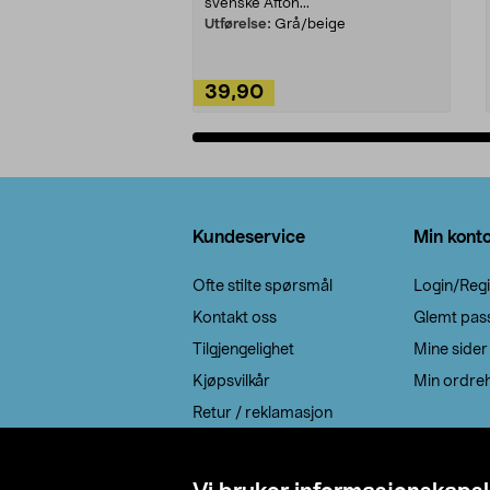
svenske Afton...
Utførelse:
Grå/beige
39,90
Legg i handlekurv
Bunntekst
Kundeservice
Min kont
Ofte stilte spørsmål
Login/Regi
Kontakt oss
Glemt pas
Tilgjengelighet
Mine sider
Kjøpsvilkår
Min ordreh
Retur / reklamasjon
EE-avfall
Cookie policy