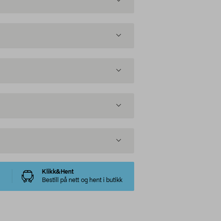
Klikk&Hent
Bestill på nett og hent i butikk