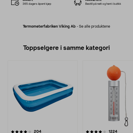
365 dagers åpent kjøp
Bestill på nett og hent i butikk
Termometerfabriken Viking Ab
-
Se alle produktene
Toppselgere i samme kategori
4.0 av 5 stjerner
anmeldelser
3.5 av 5 stjerner
anmeldel
204
1224