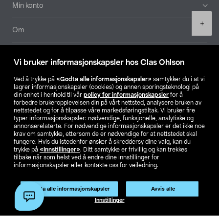
Min konto
Product
+
quantity
Om
Aktuelt
Vi bruker informasjonskapsler hos Clas Ohlson
Våre selskaper
Ved å trykke på
«Godta alle informasjonskapsler»
samtykker du i at vi
lagrer informasjonskapsler (cookies) og annen sporingsteknologi på
din enhet i henhold til vår
policy for informasjonskapsler
for å
Finn din butikk
forbedre brukeropplevelsen din på vårt nettsted, analysere bruken av
nettstedet og for å tilpasse våre markedsføringstiltak. Vi bruker fire
typer informasjonskapsler: nødvendige, funksjonelle, analytiske og
annonserelaterte. For nødvendige informasjonskapsler er det ikke noe
SE
NO
FI
krav om samtykke, ettersom de er nødvendige for at nettstedet skal
fungere. Hvis du istedenfor ønsker å skreddersy dine valg, kan du
trykke på
«Innstillinger»
. Ditt samtykke er frivillig og kan trekkes
tilbake når som helst ved å endre dine innstillinger for
informasjonskapsler eller kontakte oss for veiledning.
Godta alle informasjonskapsler
Avvis alle
Privacy statement
Medlemsvilkår
Kjøpsvilkår
For bedrifter
Legg i handlekurv
(1)
Innstillinger
Endre til priser ekskl. moms