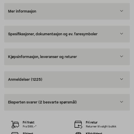
Mer informasjon
Spesifikasjoner, dokumentasjon og ev. faresymboler
Kjøpsinformasjon, leveranser og returer
Anmeldelser
(1225)
Eksperten svarer
(2 besvarte spørsmål)
Fri frakt
Fri retur
Fra 599,–*
Returner til valgfri butikk
Sikkert
Klikk&Hent