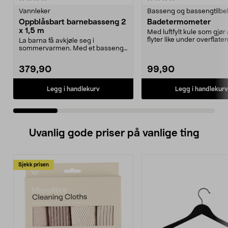
Vannleker
Basseng og bassengtilbe
Oppblåsbart barnebasseng 2
Badetermometer
x 1,5 m
Med luftfylt kule som gjør
flyter like under overflate
La barna få avkjøle seg i
både i ba...
sommervarmen. Med et basseng i
hagen slipper dere å dr...
379,90
99,90
Legg i handlekurv
Legg i handlekurv
Uvanlig gode priser på vanlige ting
Sjekk prisen