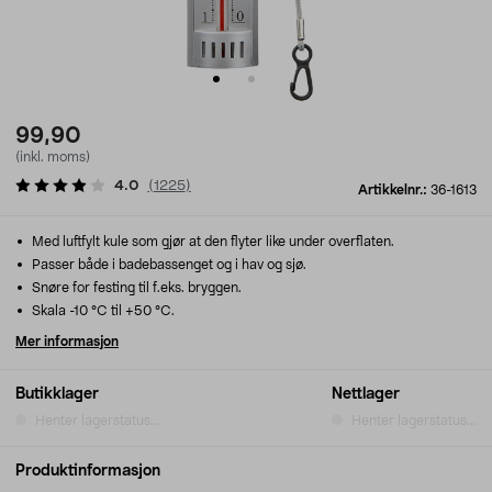
99,90
(inkl. moms)
4.0
(
1225
)
Artikkelnr.:
36-1613
Med luftfylt kule som gjør at den flyter like under overflaten.
Passer både i badebassenget og i hav og sjø.
Snøre for festing til f.eks. bryggen.
Skala -10 °C til +50 °C.
Mer informasjon
Butikklager
Nettlager
Henter lagerstatus...
Henter lagerstatus...
Produktinformasjon