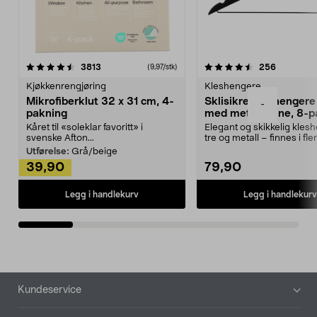
4.5av 5 stjerner
anmeldelser
4.5av 5 stjerner
anmeldels
3813
256
(9,97/stk)
Kjøkkenrengjøring
Kleshengere
Mikrofiberklut 32 x 31 cm, 4-
Sklisikre kleshengere 
-
pakning
med metallpinne, 8-p
Kåret til «soleklar favoritt» i
Elegant og skikkelig kles
svenske Afton...
tre og metall – finnes i fle
Kleshe...
Utførelse:
Grå/beige
39,90
79,90
Legg i handlekurv
Legg i handlekurv
Bunntekst
Kundeservice