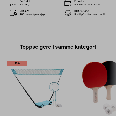
Fri frakt
Fri retur
Fra 599,–*
Returner til valgfri butikk
Sikkert
Klikk&Hent
365 dagers åpent kjøp
Bestill på nett og hent i butikk
Toppselgere i samme kategori
-14%