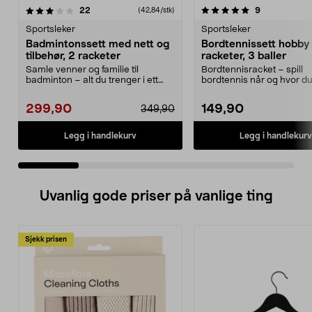
5.0 av 5 stjerner
anmeldelser
4.0 av 5 stjerner
anmeldelser
22
9
(42,84/stk)
Sportsleker
Sportsleker
Badmintonssett med nett og
Bordtennissett hobby
tilbehør, 2 racketer
racketer, 3 baller
Samle venner og familie til
Bordtennisracket – spill
badminton – alt du trenger i ett
bordtennis når og hvor du 
sett. Badmintonsett...
Bordtennissett med 2 rac.
299,90
149,90
349,90
Legg i handlekurv
Legg i handlekurv
Uvanlig gode priser på vanlige ting
Sjekk prisen