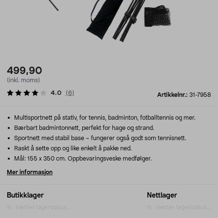
499,90
(inkl. moms)
4.0
(
6
)
Artikkelnr.:
31-7958
Multisportnett på stativ, for tennis, badminton, fotballtennis og mer.
Bærbart badmintonnett, perfekt for hage og strand.
Sportnett med stabil base – fungerer også godt som tennisnett.
Raskt å sette opp og like enkelt å pakke ned.
Mål: 155 x 350 cm. Oppbevaringsveske medfølger.
Mer informasjon
Butikklager
Nettlager
Henter lagerstatus...
Henter lagerstatus...