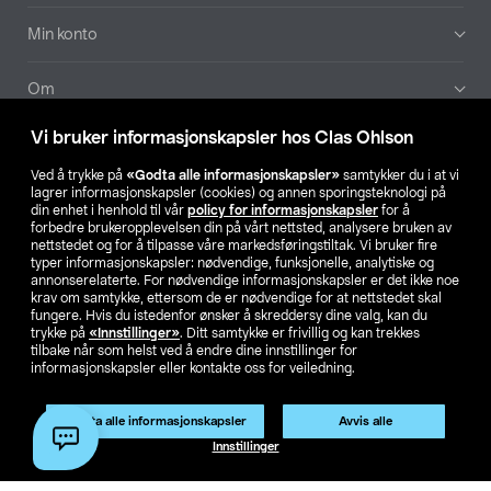
Min konto
Om
Vi bruker informasjonskapsler hos Clas Ohlson
Aktuelt
Ved å trykke på
«Godta alle informasjonskapsler»
samtykker du i at vi
lagrer informasjonskapsler (cookies) og annen sporingsteknologi på
Våre selskaper
din enhet i henhold til vår
policy for informasjonskapsler
for å
forbedre brukeropplevelsen din på vårt nettsted, analysere bruken av
nettstedet og for å tilpasse våre markedsføringstiltak. Vi bruker fire
Finn din butikk
typer informasjonskapsler: nødvendige, funksjonelle, analytiske og
annonserelaterte. For nødvendige informasjonskapsler er det ikke noe
krav om samtykke, ettersom de er nødvendige for at nettstedet skal
SE
NO
FI
fungere. Hvis du istedenfor ønsker å skreddersy dine valg, kan du
trykke på
«Innstillinger»
. Ditt samtykke er frivillig og kan trekkes
tilbake når som helst ved å endre dine innstillinger for
informasjonskapsler eller kontakte oss for veiledning.
Godta alle informasjonskapsler
Avvis alle
Innstillinger
Privacy statement
Medlemsvilkår
Kjøpsvilkår
For bedrifter
Endre til priser ekskl. moms