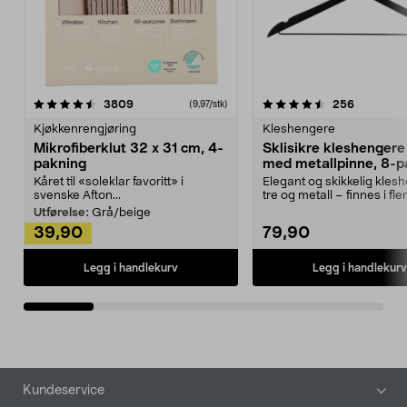
4.5av 5 stjerner
anmeldelser
4.5av 5 stjerner
anmeldels
3809
256
(9,97/stk)
Kjøkkenrengjøring
Kleshengere
Mikrofiberklut 32 x 31 cm, 4-
Sklisikre kleshengere 
pakning
med metallpinne, 8-p
Kåret til «soleklar favoritt» i
Elegant og skikkelig kles
svenske Afton...
tre og metall – finnes i fle
Kleshe...
Utførelse:
Grå/beige
39,90
79,90
Legg i handlekurv
Legg i handlekurv
Bunntekst
Kundeservice