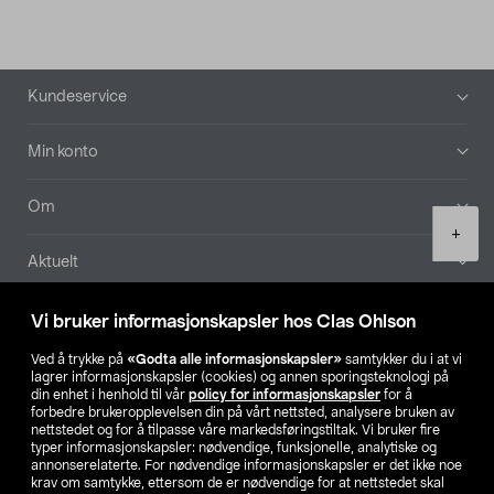
Bunntekst
Kundeservice
Min konto
Om
Product
+
quantity
Aktuelt
Våre selskaper
Vi bruker informasjonskapsler hos Clas Ohlson
Ved å trykke på
«Godta alle informasjonskapsler»
samtykker du i at vi
Finn din butikk
lagrer informasjonskapsler (cookies) og annen sporingsteknologi på
din enhet i henhold til vår
policy for informasjonskapsler
for å
forbedre brukeropplevelsen din på vårt nettsted, analysere bruken av
SE
NO
FI
nettstedet og for å tilpasse våre markedsføringstiltak. Vi bruker fire
typer informasjonskapsler: nødvendige, funksjonelle, analytiske og
annonserelaterte. For nødvendige informasjonskapsler er det ikke noe
krav om samtykke, ettersom de er nødvendige for at nettstedet skal