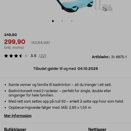
349,90
299,90
(42,84/stk)
(inkl. moms)
3.5
(
22
)
Artikkelnr.:
31-6675-1
Tilbudet gjelder til og med
04.10.2026
Samle venner og familie til badminton – alt du trenger i ett sett.
Badmintonsett med 2 racketer – perfekt for single, double eller
omganger for hele familien.
Med nett som settes opp på null tid – enkelt å sette opp hvor som helst.
Oppbevaringsveske følger med. Mål: 2,85 x 1,55 m
Mer informasjon
Butikklager
Nettlager