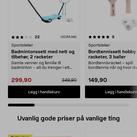
5.0 av 5 stjerner
anmeldelser
4.0 av 5 stjerner
anmeldelser
22
9
(42,84/stk)
Sportsleker
Sportsleker
Badmintonssett med nett og
Bordtennissett hobby
tilbehør, 2 racketer
racketer, 3 baller
Samle venner og familie til
Bordtennisracket – spill
badminton – alt du trenger i ett
bordtennis når og hvor du 
sett. Badmintonsett...
Bordtennissett med 2 rac.
299,90
149,90
349,90
Legg i handlekurv
Legg i handlekurv
Uvanlig gode priser på vanlige ting