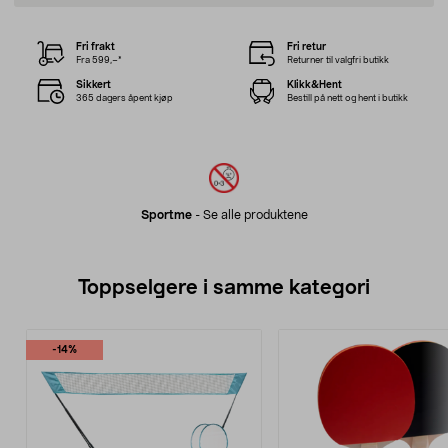
Fri frakt
Fri retur
Fra 599,–*
Returner til valgfri butikk
Sikkert
Klikk&Hent
365 dagers åpent kjøp
Bestill på nett og hent i butikk
Sportme
-
Se alle produktene
Toppselgere i samme kategori
-14%