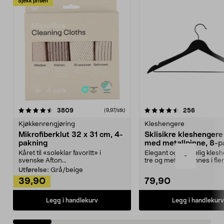
Sjekk prisen
4.5av 5 stjerner
anmeldelser
4.5av 5 stjerner
anmeldels
3809
256
(9,97/stk)
Kjøkkenrengjøring
Kleshengere
Mikrofiberklut 32 x 31 cm, 4-
Sklisikre kleshengere 
pakning
med metallpinne, 8-p
Kåret til «soleklar favoritt» i
Elegant og skikkelig kles
-
svenske Afton...
tre og metall – finnes i fle
Kleshe...
Utførelse:
Grå/beige
39,90
79,90
Legg i handlekurv
Legg i handlekurv