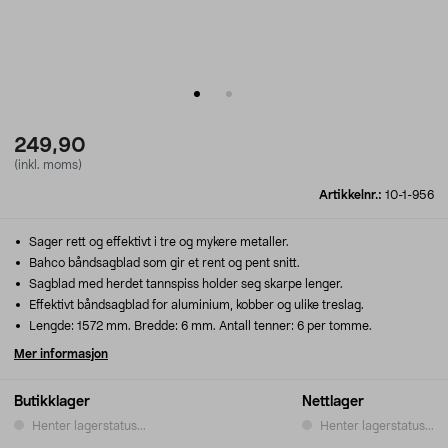
249,90
(inkl. moms)
Artikkelnr.:
10-1-956
Sager rett og effektivt i tre og mykere metaller.
Bahco båndsagblad som gir et rent og pent snitt.
Sagblad med herdet tannspiss holder seg skarpe lenger.
Effektivt båndsagblad for aluminium, kobber og ulike treslag.
Lengde: 1572 mm. Bredde: 6 mm. Antall tenner: 6 per tomme.
Mer informasjon
Butikklager
Nettlager
Henter lagerstatus...
Henter lagerstatus...