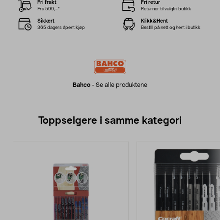
Fri frakt
Fri retur
Fra 599,–*
Returner til valgfri butikk
Sikkert
Klikk&Hent
365 dagers åpent kjøp
Bestill på nett og hent i butikk
Bahco
-
Se alle produktene
Toppselgere i samme kategori