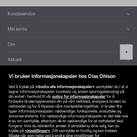
Bunntekst
Kundeservice
Min konto
Om
Product
+
quantity
Aktuelt
Våre selskaper
Vi bruker informasjonskapsler hos Clas Ohlson
Ved å trykke på
«Godta alle informasjonskapsler»
samtykker du i at vi
Finn din butikk
lagrer informasjonskapsler (cookies) og annen sporingsteknologi på
din enhet i henhold til vår
policy for informasjonskapsler
for å
forbedre brukeropplevelsen din på vårt nettsted, analysere bruken av
SE
NO
FI
nettstedet og for å tilpasse våre markedsføringstiltak. Vi bruker fire
typer informasjonskapsler: nødvendige, funksjonelle, analytiske og
annonserelaterte. For nødvendige informasjonskapsler er det ikke noe
krav om samtykke, ettersom de er nødvendige for at nettstedet skal
fungere. Hvis du istedenfor ønsker å skreddersy dine valg, kan du
trykke på
«Innstillinger»
. Ditt samtykke er frivillig og kan trekkes
tilbake når som helst ved å endre dine innstillinger for