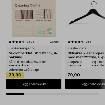
4.5av 5 stjerner
anmeldelser
4.5av 5 stjerner
anmeldels
3808
256
(9,97/stk)
Kjøkkenrengjøring
Kleshengere
Mikrofiberklut 32 x 31 cm, 4-
Sklisikre kleshengere 
pakning
med metallpinne, 8-p
Kåret til «soleklar favoritt» i
Elegant og skikkelig kles
-
svenske Afton...
tre og metall – finnes i fle
Kleshe...
Utførelse:
Grå/beige
39,90
79,90
Legg i handlekurv
Legg i handlekurv