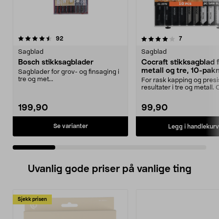
4.0 av 5 stjerner
anmeldelser
4.5 av 5 stjerner
anmeldelser
92
7
Sagblad
Sagblad
Bosch stikksagblader
Cocraft stikksagblad 
metall og tre, 10-pak
Sagblader for grov- og finsaging i
tre og met...
For rask kapping og pres
resultater i tre og metall.
stikksagblader –...
199,90
99,90
Se varianter
Legg i handlekurv
Uvanlig gode priser på vanlige ting
Sjekk prisen