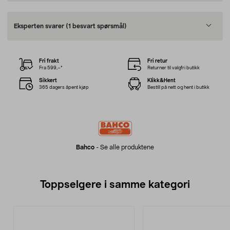
Eksperten svarer
(1 besvart spørsmål)
Fri frakt
Fri retur
Fra 599,–*
Returner til valgfri butikk
Sikkert
Klikk&Hent
365 dagers åpent kjøp
Bestill på nett og hent i butikk
Bahco
-
Se alle produktene
Toppselgere i samme kategori