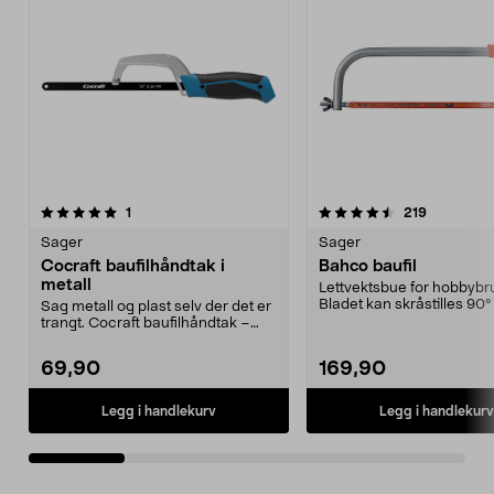
4.5 av 5 stjerner
anmeldelser
4.5 av 5 stjerner
anmeldels
1
219
Sager
Sager
Cocraft baufilhåndtak i
Bahco baufil
metall
Lettvektsbue for hobbybr
Bladet kan skråstilles 90°
Sag metall og plast selv der det er
plankapping.
trangt. Cocraft baufilhåndtak –
liten bøyles...
69,90
169,90
Legg i handlekurv
Legg i handlekurv