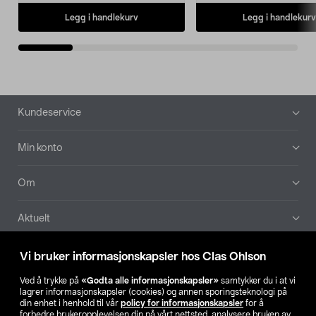
Legg i handlekurv
Legg i handlekurv
Bunntekst
Kundeservice
Min konto
Om
Aktuelt
Våre selskaper
Vi bruker informasjonskapsler hos Clas Ohlson
Ved å trykke på
«Godta alle informasjonskapsler»
samtykker du i at vi
Finn din butikk
lagrer informasjonskapsler (cookies) og annen sporingsteknologi på
din enhet i henhold til vår
policy for informasjonskapsler
for å
forbedre brukeropplevelsen din på vårt nettsted, analysere bruken av