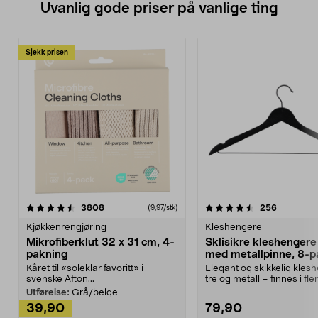
Uvanlig gode priser på vanlige ting
Sjekk prisen
4.5av 5 stjerner
anmeldelser
4.5av 5 stjerner
anmeldels
3808
256
(9,97/stk)
Kjøkkenrengjøring
Kleshengere
Mikrofiberklut 32 x 31 cm, 4-
Sklisikre kleshengere 
pakning
med metallpinne, 8-p
Kåret til «soleklar favoritt» i
Elegant og skikkelig kles
svenske Afton...
tre og metall – finnes i fle
Kleshe...
Utførelse:
Grå/beige
39,90
79,90