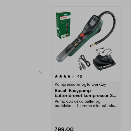
0 av 5 stjerner
4.5 av 5 stjerner
anmeldelser
48
Kompressorer og luftverktøy
Bosch Easypump
batteridrevet kompressor 3,6
V
Pump opp dekk, baller og
badeleker – hjemme eller på reise.
Bosch Easypump – lit...
799,00