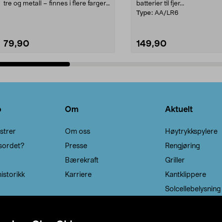
tre og metall – finnes i flere farger.
batterier til fjer...
Kleshe...
Type:
AA/LR6
79,90
149,90
Legg i handlekurv
Legg i handlekurv
o
Om
Aktuelt
strer
Om oss
Høytrykkspylere
sordet?
Presse
Rengjøring
Bærekraft
Griller
istorikk
Karriere
Kantklippere
Solcellebelysning