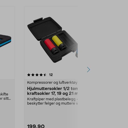
4.5 av 5 stjerner
anmeldelser
5.0
12
1
Kompressorer og luftverktøy
Sykkelpumpe
Hjulmuttersokler 1/2 tomme,
Fotpumpe 
kraftsokler 17, 19 og 21 mm
og ventilad
kifte
r sitt
Kraftpiper med plastbelegg –
Pump raskt og
beskytter felger og muttere ved
sykkeldekk, l
hjulskift. Hjulpipe...
baller. Fotpu
199,90
119,90