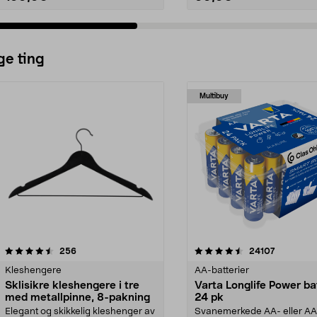
ge ting
Multibuy
4.5av 5 stjerner
anmeldelser
4.5av 5 stjerner
anmeldels
256
24107
Kleshengere
AA-batterier
Sklisikre kleshengere i tre
Varta Longlife Power ba
med metallpinne, 8-pakning
24 pk
Elegant og skikkelig kleshenger av
Svanemerkede AA- eller A