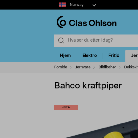
Select
Norway
market
Hjem
Elektro
Fritid
Je
Forside
Jernvare
Biltilbehør
Dekkskif
Bahco kraftpiper
-30%