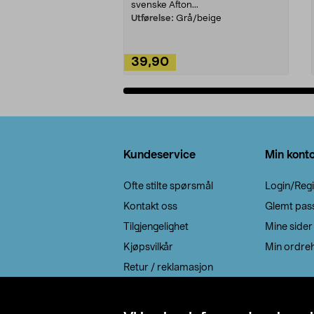
svenske Afton...
Utførelse:
Grå/beige
39,90
Legg i handlekurv
Bunntekst
Kundeservice
Min kont
Ofte stilte spørsmål
Login/Regi
Kontakt oss
Glemt pas
Tilgjengelighet
Mine sider
Kjøpsvilkår
Min ordreh
Retur / reklamasjon
EE-avfall
Cookie policy