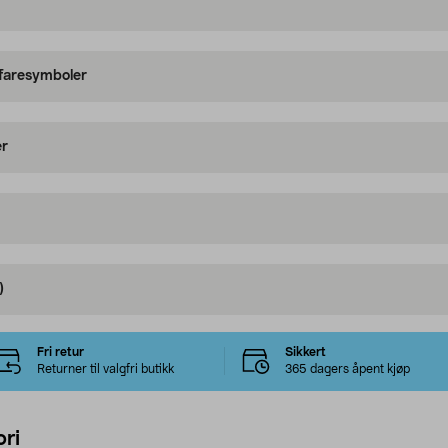
 faresymboler
er
)
Fri retur
Sikkert
Returner til valgfri butikk
365 dagers åpent kjøp
ri