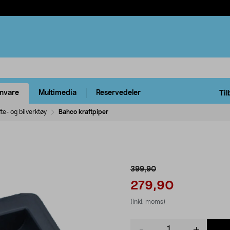
rnvare
Multimedia
Reservedeler
Til
te- og bilverktøy
Bahco kraftpiper
399,90
279,90
(inkl. moms)
Product