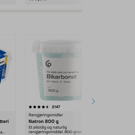
er
4.0av 5 stjerner
anmeldelser
4.5
2147
4
Rengjøringsmidler
Levende lys
tteri
Natron 800 g
Telys steari
prosent ste
Et allsidig og naturlig
rengjøringsmiddel. 800 gram
AA-
100 % stearin