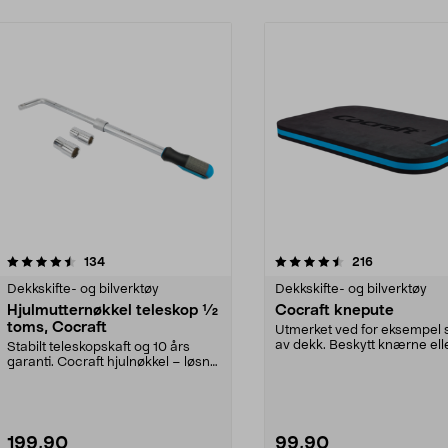
4.5 av 5 stjerner
anmeldelser
4.5 av 5 stjerner
anmeldelser
134
216
Dekkskifte- og bilverktøy
Dekkskifte- og bilverktøy
Hjulmutternøkkel teleskop ½
Cocraft knepute
toms, Cocraft
Utmerket ved for eksempel s
av dekk. Beskytt knærne elle
Stabilt teleskopskaft og 10 års
varmt og myk...
garanti. Cocraft hjulnøkkel – løsne
hjulbolter r...
199,90
99,90