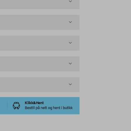
Klikk&Hent
Bestill på nett og hent i butikk