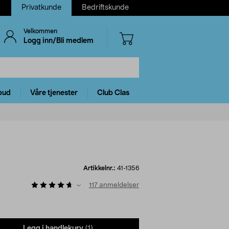
Privatkunde
Bedriftskunde
Velkommen
Logg inn/Bli medlem
bud
Våre tjenester
Club Clas
Artikkelnr.:
41-1356
117
anmeldelser
Legg i handlekurv
(1)