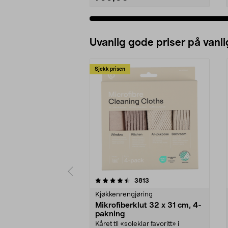
Uvanlig gode priser på vanli
Sjekk prisen
5av 5 stjerner
4.5av 5 stjerner
anmeldelser
3813
Kjøkkenrengjøring
Mikrofiberklut 32 x 31 cm, 4-
pakning
Kåret til «soleklar favoritt» i