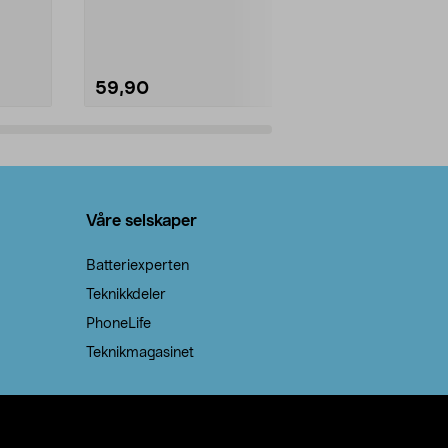
natron – til rengjøring både...
råvarer. Produ
brenner med e
59,90
69,90
Legg i handlekurv
Legg 
Våre selskaper
Batteriexperten
Teknikkdeler
PhoneLife
Teknikmagasinet