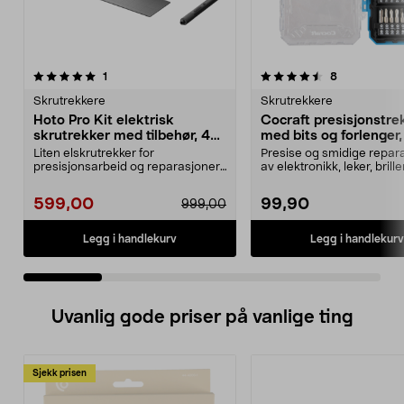
4.5 av 5 stjerner
anmeldelser
5.0 av 5 stjerner
anmeldelser
1
8
Skrutrekkere
Skrutrekkere
Hoto Pro Kit elektrisk
Cocraft presisjonstre
skrutrekker med tilbehør, 48
med bits og forlenger,
deler
deler
Liten elskrutrekker for
Presise og smidige repar
presisjonsarbeid og reparasjoner.
av elektronikk, leker, brill
Hoto Pro Kit – elektri...
mer. Cocraft ...
599,00
99,90
999,00
Legg i handlekurv
Legg i handlekurv
Uvanlig gode priser på vanlige ting
Sjekk prisen