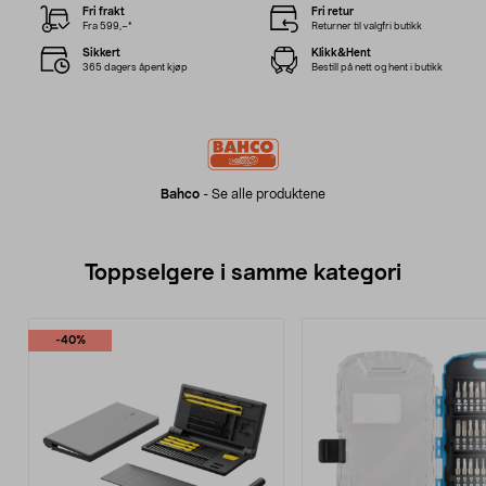
Fri frakt
Fri retur
Fra 599,–*
Returner til valgfri butikk
Sikkert
Klikk&Hent
365 dagers åpent kjøp
Bestill på nett og hent i butikk
Bahco
-
Se alle produktene
Toppselgere i samme kategori
-40%