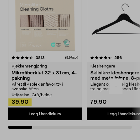
4.5av 5 stjerner
anmeldelser
4.5av 5 stjerner
anmeldels
3813
256
(9,97/stk)
Kjøkkenrengjøring
Kleshengere
Mikrofiberklut 32 x 31 cm, 4-
Sklisikre kleshengere 
pakning
med metallpinne, 8-p
Kåret til «soleklar favoritt» i
Elegant og skikkelig kles
-
svenske Afton...
tre og metall – finnes i fle
Kleshe...
Utførelse:
Grå/beige
39,90
79,90
Legg i handlekurv
Legg i handlekurv