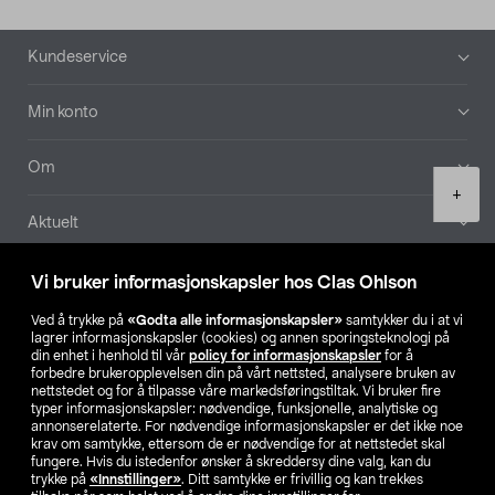
Bunntekst
Kundeservice
Min konto
Om
Product
+
quantity
Aktuelt
Våre selskaper
Vi bruker informasjonskapsler hos Clas Ohlson
Ved å trykke på
«Godta alle informasjonskapsler»
samtykker du i at vi
Finn din butikk
lagrer informasjonskapsler (cookies) og annen sporingsteknologi på
din enhet i henhold til vår
policy for informasjonskapsler
for å
forbedre brukeropplevelsen din på vårt nettsted, analysere bruken av
SE
NO
FI
nettstedet og for å tilpasse våre markedsføringstiltak. Vi bruker fire
typer informasjonskapsler: nødvendige, funksjonelle, analytiske og
annonserelaterte. For nødvendige informasjonskapsler er det ikke noe
krav om samtykke, ettersom de er nødvendige for at nettstedet skal
fungere. Hvis du istedenfor ønsker å skreddersy dine valg, kan du
trykke på
«Innstillinger»
. Ditt samtykke er frivillig og kan trekkes