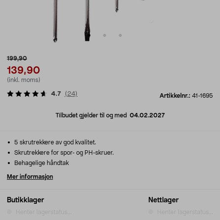
199,90
139,90
(inkl. moms)
4.7
(
24
)
Artikkelnr.:
41-1695
Tilbudet gjelder til og med
04.02.2027
5 skrutrekkere av god kvalitet.
Skrutrekkere for spor- og PH-skruer.
Behagelige håndtak
Mer informasjon
Butikklager
Nettlager
Henter lagerstatus...
Henter lagerstatus...