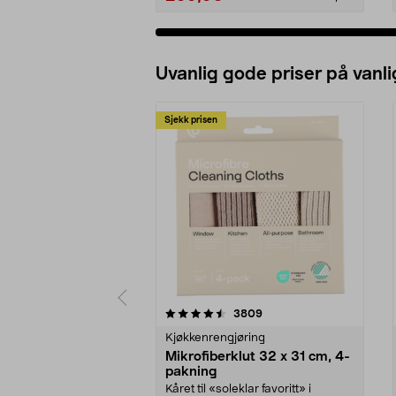
Uvanlig gode priser på vanli
Sjekk prisen
5av 5 stjerner
4.5av 5 stjerner
anmeldelser
3809
Kjøkkenrengjøring
Mikrofiberklut 32 x 31 cm, 4-
pakning
Kåret til «soleklar favoritt» i