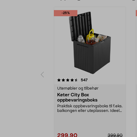
-25%
5 av 5 stjerner
4.5 av 5 stjerner
anmeldelser
547
Utemøbler og tilbehør
Keter City Box
oppbevaringsboks
Praktisk oppbevaringsboks til f.eks.
balkongen eller uteplassen. Ideell
til oppb...
299,90
399,90