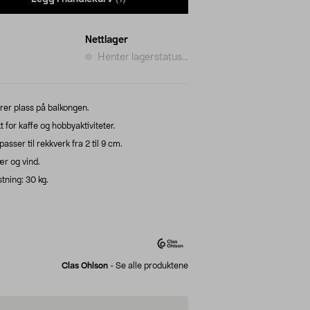
Nettlager
Henter lagerstatus...
er plass på balkongen.
for kaffe og hobbyaktiviteter.
sser til rekkverk fra 2 til 9 cm.
ær og vind.
tning: 30 kg.
Clas Ohlson
-
Se alle produktene