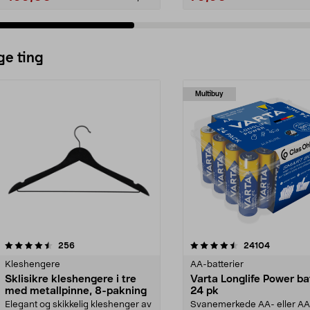
ge ting
Multibuy
4.5av 5 stjerner
anmeldelser
4.5av 5 stjerner
anmeldels
256
24104
Kleshengere
AA-batterier
Sklisikre kleshengere i tre
Varta Longlife Power ba
med metallpinne, 8-pakning
24 pk
Elegant og skikkelig kleshenger av
Svanemerkede AA- eller A