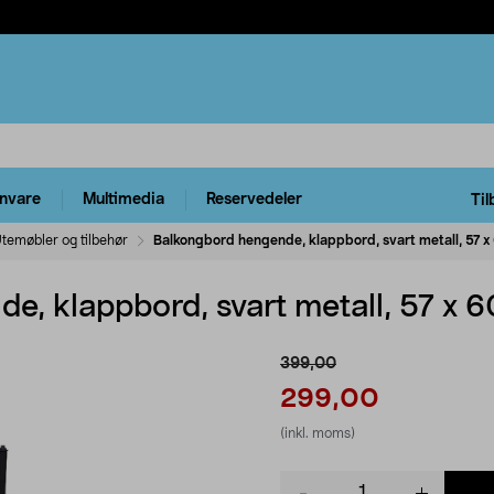
rnvare
Multimedia
Reservedeler
Til
temøbler og tilbehør
Balkongbord hengende, klappbord, svart metall, 57 x
e, klappbord, svart metall, 57 x 
399,00
299,00
(inkl. moms)
Product