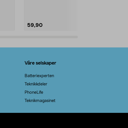
natron – til rengjøring både...
59,90
69,90
Legg i handlekurv
Legg 
Våre selskaper
Batteriexperten
Teknikkdeler
PhoneLife
Teknikmagasinet