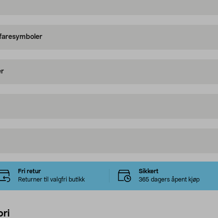
 faresymboler
er
Fri retur
Sikkert
Returner til valgfri butikk
365 dagers åpent kjøp
ri