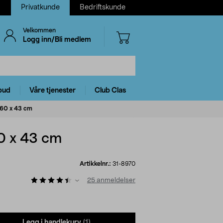
Privatkunde
Bedriftskunde
Velkommen
Logg inn/Bli medlem
bud
Våre tjenester
Club Clas
 60 x 43 cm
60 x 43 cm
Artikkelnr.:
31-8970
25
anmeldelser
Legg i handlekurv
(1)