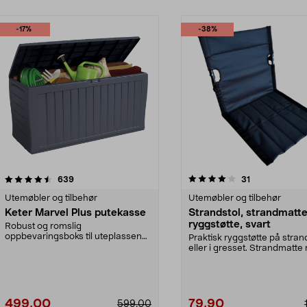
-17%
-38%
4.0 av 5 stjerner
anmeldelser
4.5 av 5 stjerner
anmeldelser
639
31
Utemøbler og tilbehør
Utemøbler og tilbehør
Keter Marvel Plus putekasse
Strandstol, strandmatt
ryggstøtte, svart
Robust og romslig
oppbevaringsboks til uteplassen
Praktisk ryggstøtte på stra
eller hagen. Perfekt som putek...
eller i gresset. Strandmatt
ryggstøtte – sa...
499,00
79,90
599,00