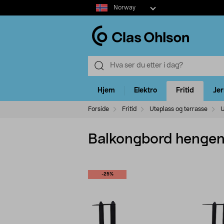
Select
Norway
market
Hjem
Elektro
Fritid
Je
Forside
Fritid
Uteplass og terrasse
U
Balkongbord hengend
-25%