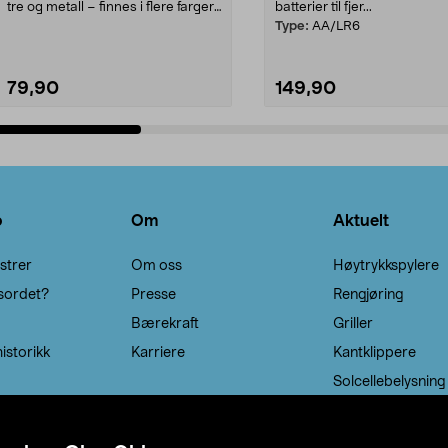
tre og metall – finnes i flere farger.
batterier til fjer...
Kleshe...
Type:
AA/LR6
79,90
149,90
Legg i handlekurv
Legg i handlekurv
o
Om
Aktuelt
strer
Om oss
Høytrykkspylere
sordet?
Presse
Rengjøring
Bærekraft
Griller
istorikk
Karriere
Kantklippere
Solcellebelysning