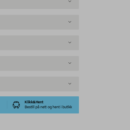
Klikk&Hent
Bestill på nett og hent i butikk