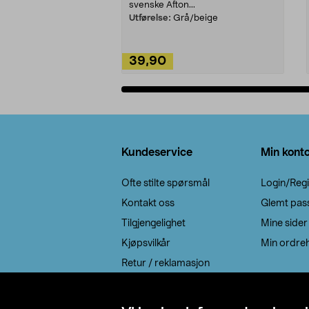
svenske Afton...
Utførelse:
Grå/beige
39,90
Legg i handlekurv
Bunntekst
Kundeservice
Min kont
Ofte stilte spørsmål
Login/Regi
Kontakt oss
Glemt pas
Tilgjengelighet
Mine sider
Kjøpsvilkår
Min ordreh
Retur / reklamasjon
EE-avfall
Cookie policy