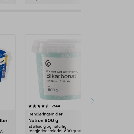
er
4.0av 5 stjerner
anmeldelser
4.5
2144
4
Rengjøringsmidler
Levende lys
tteri
Natron 800 g
Telys, 50 st
Et allsidig og naturlig
100 % stearin.
rengjøringsmiddel. 800 gram
AA-