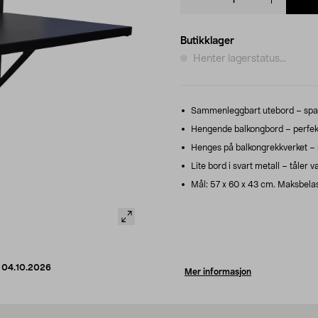
quantity
Butikklager
Henter lagerstatus...
Sammenleggbart utebord – spar
Hengende balkongbord – perfekt 
Henges på balkongrekkverket – pa
Lite bord i svart metall – tåler v
Mål: 57 x 60 x 43 cm. Maksbelas
d
04.10.2026
Mer informasjon