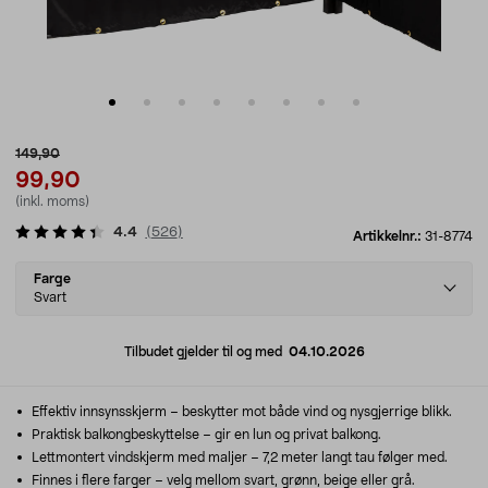
149,90
99,90
(inkl. moms)
4.4
(
526
)
Artikkelnr.:
31-8774
Select
Farge
variant
Svart
Tilbudet gjelder til og med
04.10.2026
Effektiv innsynsskjerm – beskytter mot både vind og nysgjerrige blikk.
Praktisk balkongbeskyttelse – gir en lun og privat balkong.
Lettmontert vindskjerm med maljer – 7,2 meter langt tau følger med.
Finnes i flere farger – velg mellom svart, grønn, beige eller grå.