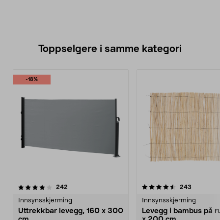
Toppselgere i samme kategori
-18%
4.5 av 5 stjerner
anmeldelser
4.5 av 5 stjerner
anmeldels
242
243
Innsynsskjerming
Innsynsskjerming
Uttrekkbar levegg, 160 x 300
Levegg i bambus på ru
cm
x 200 cm