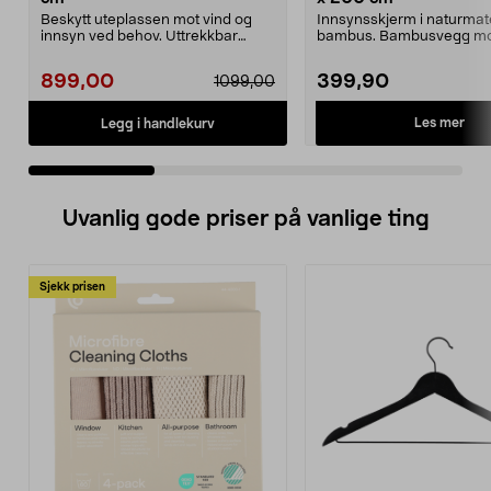
Beskytt uteplassen mot vind og
Innsynsskjerm i naturmate
innsyn ved behov. Uttrekkbar
bambus. Bambusvegg mot
vind- og innsynsskje...
vind eller sol på...
899,00
399,90
1099,00
Les mer
Legg i handlekurv
Uvanlig gode priser på vanlige ting
Sjekk prisen