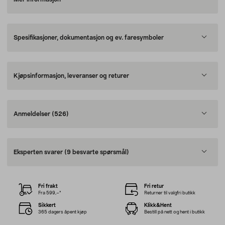
Spesifikasjoner, dokumentasjon og ev. faresymboler
Kjøpsinformasjon, leveranser og returer
Anmeldelser
(526)
Eksperten svarer
(9 besvarte spørsmål)
Fri frakt
Fri retur
Fra 599,–*
Returner til valgfri butikk
Sikkert
Klikk&Hent
365 dagers åpent kjøp
Bestill på nett og hent i butikk