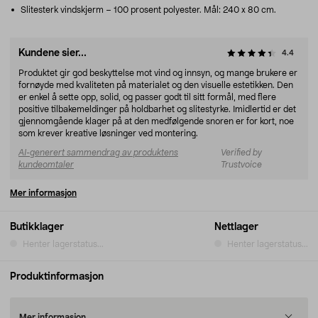
Slitesterk vindskjerm – 100 prosent polyester. Mål: 240 x 80 cm.
Kundene sier...
4.4
Produktet gir god beskyttelse mot vind og innsyn, og mange brukere er
fornøyde med kvaliteten på materialet og den visuelle estetikken. Den
er enkel å sette opp, solid, og passer godt til sitt formål, med flere
positive tilbakemeldinger på holdbarhet og slitestyrke. Imidlertid er det
gjennomgående klager på at den medfølgende snoren er for kort, noe
som krever kreative løsninger ved montering.
AI-generert sammendrag av produktens
Verified by
kundeomtaler
Trustvoice
Mer informasjon
Butikklager
Nettlager
Henter lagerstatus...
Henter lagerstatus...
Produktinformasjon
Mer informasjon