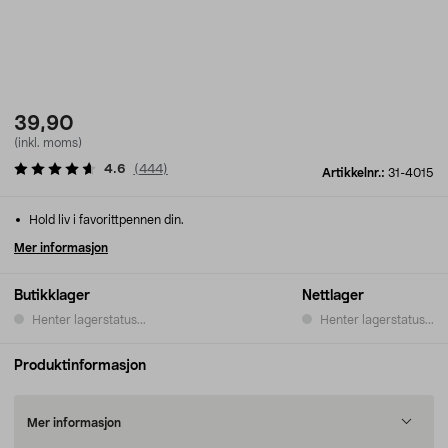
39,90
(inkl. moms)
4.6
(
444
)
Artikkelnr.:
31-4015
Hold liv i favorittpennen din.
Mer informasjon
Butikklager
Nettlager
Henter lagerstatus...
Henter lagerstatus...
Produktinformasjon
Mer informasjon