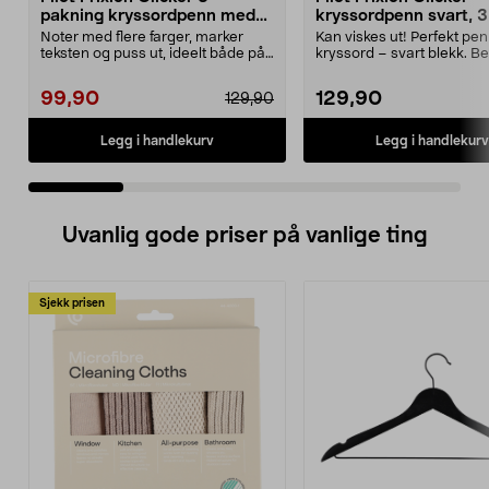
pakning kryssordpenn med
kryssordpenn svart, 3
refill og markeringstusj
pakning
Noter med flere farger, marker
Kan viskes ut! Perfekt penn
teksten og puss ut, ideelt både på
kryssord – svart blekk. B
jobben og skol...
gummigrep og ...
99,90
129,90
129,90
Legg i handlekurv
Legg i handlekurv
Uvanlig gode priser på vanlige ting
Sjekk prisen