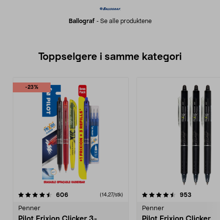
Ballograf
-
Se alle produktene
Toppselgere i samme kategori
-23%
4.5 av 5 stjerner
anmeldelser
3.5 av 5 stjerner
anmeldels
606
953
(14,27/stk)
Penner
Penner
Pilot Frixion Clicker 3-
Pilot Frixion Clicker