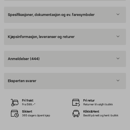
Spesifikasjoner, dokumentasjon og ev. faresymboler
Kjøpsinformasjon, leveranser og returer
Anmeldelser
(444)
Eksperten svarer
Fri frakt
Fri retur
Fra 599,–*
Returner til valgfri butikk
Sikkert
Klikk&Hent
365 dagers åpent kjøp
Bestill på nett og hent i butikk