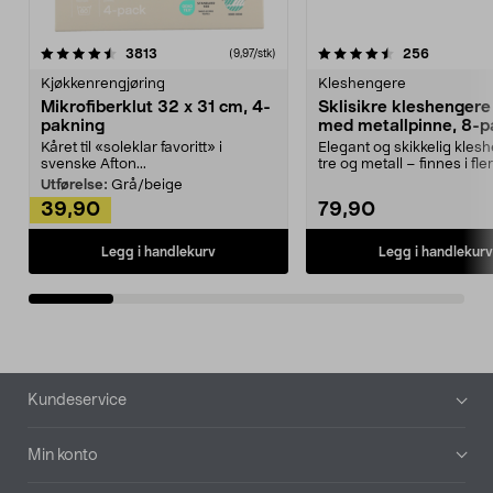
4.5av 5 stjerner
anmeldelser
4.5av 5 stjerner
anmeldels
3813
256
(9,97/stk)
Kjøkkenrengjøring
Kleshengere
Mikrofiberklut 32 x 31 cm, 4-
Sklisikre kleshengere 
pakning
med metallpinne, 8-p
Kåret til «soleklar favoritt» i
Elegant og skikkelig kles
svenske Afton...
tre og metall – finnes i fle
Kleshe...
Utførelse:
Grå/beige
39,90
79,90
Legg i handlekurv
Legg i handlekurv
Bunntekst
Kundeservice
Min konto