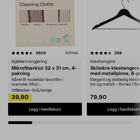
4.5av 5 stjerner
anmeldelser
4.5av 5 stjerner
anmeldels
3809
256
(9,97/stk)
Kjøkkenrengjøring
Kleshengere
Mikrofiberklut 32 x 31 cm, 4-
Sklisikre kleshengere 
pakning
med metallpinne, 8-p
Kåret til «soleklar favoritt» i
Elegant og skikkelig kles
svenske Afton...
tre og metall – finnes i fle
Kleshe...
Utførelse:
Grå/beige
39,90
79,90
Legg i handlekurv
Legg i handlekurv