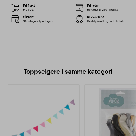
Fri frakt
Fri retur
Fra 599,–*
Returner til valgfri butikk
Sikkert
Klikk&Hent
365 dagers åpent kjøp
Bestill på nett og hent i butikk
Toppselgere i samme kategori