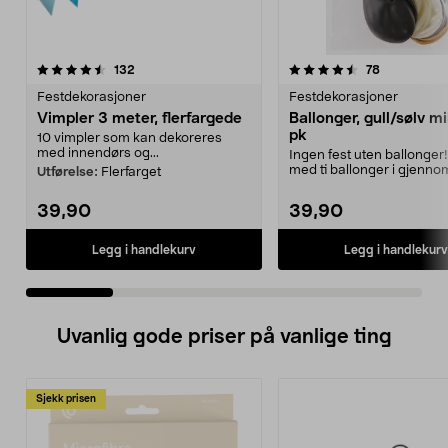
4.5 av 5 stjerner
anmeldelser
4.5 av 5 stjerner
anmeldelse
132
78
Festdekorasjoner
Festdekorasjoner
Vimpler 3 meter, flerfargede
Ballonger, gull/sølv m
pk
10 vimpler som kan dekoreres
med innendørs og...
Ingen fest uten ballonger
med ti ballonger i gjennom
Utførelse:
Flerfarget
sølv, gull, s...
39,90
39,90
Legg i handlekurv
Legg i handlekurv
Uvanlig gode priser på vanlige ting
Sjekk prisen