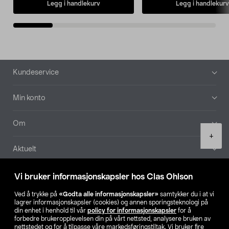
Legg i handlekurv
Legg i handlekurv
Bunntekst
Kundeservice
Min konto
Om
Product
+
quantity
Aktuelt
Våre selskaper
Vi bruker informasjonskapsler hos Clas Ohlson
Ved å trykke på
«Godta alle informasjonskapsler»
samtykker du i at vi
Finn din butikk
lagrer informasjonskapsler (cookies) og annen sporingsteknologi på
din enhet i henhold til vår
policy for informasjonskapsler
for å
forbedre brukeropplevelsen din på vårt nettsted, analysere bruken av
SE
NO
FI
nettstedet og for å tilpasse våre markedsføringstiltak. Vi bruker fire