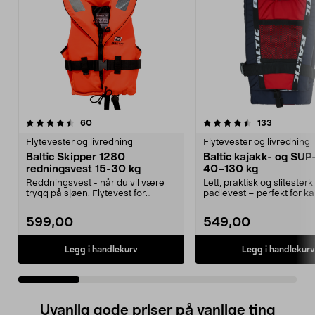
4.5 av 5 stjerner
anmeldelser
5.0 av 5 stjerner
anmeldels
60
133
Flytevester og livredning
Flytevester og livredning
Baltic Skipper 1280
Baltic kajakk- og SUP
redningsvest 15-30 kg
40–130 kg
Reddningsvest - når du vil være
Lett, praktisk og slitesterk
trygg på sjøen. Flytevest for
padlevest – perfekt for ka
personer mellom 15...
SUP-padling. Bal...
599,00
549,00
Legg i handlekurv
Legg i handlekurv
Uvanlig gode priser på vanlige ting