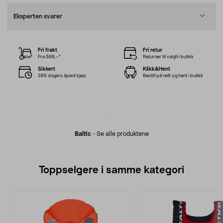
Eksperten svarer
Fri frakt
Fri retur
Fra 599,–*
Returner til valgfri butikk
Sikkert
Klikk&Hent
365 dagers åpent kjøp
Bestill på nett og hent i butikk
Baltic
-
Se alle produktene
Toppselgere i samme kategori