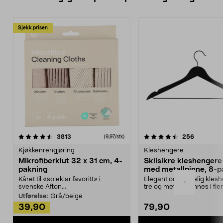
Sjekk prisen
4.5av 5 stjerner
anmeldelser
4.5av 5 stjerner
anmeldels
3813
256
(9,97/stk)
Kjøkkenrengjøring
Kleshengere
Mikrofiberklut 32 x 31 cm, 4-
Sklisikre kleshengere 
pakning
med metallpinne, 8-p
Kåret til «soleklar favoritt» i
Elegant og skikkelig kles
-
svenske Afton...
tre og metall – finnes i fle
Kleshe...
Utførelse:
Grå/beige
39,90
79,90