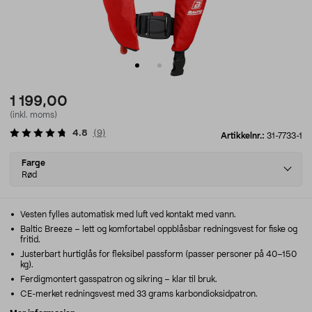
1 199,00
(inkl. moms)
4.8
(
9
)
Artikkelnr.:
31-7733-1
Select
Farge
variant
Rød
Vesten fylles automatisk med luft ved kontakt med vann.
Baltic Breeze – lett og komfortabel oppblåsbar redningsvest for fiske og
fritid.
Justerbart hurtiglås for fleksibel passform (passer personer på 40–150
kg).
Ferdigmontert gasspatron og sikring – klar til bruk.
CE-merket redningsvest med 33 grams karbondioksidpatron.