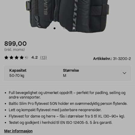
899,00
(inkl. moms)
4.2
(
13
)
Artikkelnr.:
31-3200-2
Select
Kapasitet
Størrelse
variant
50-70 kg
M
Full bevegelighet og utmerket oppdrift – perfekt for padling, seiling og
andre vannsporter.
Baltic Slim Pro flytevest 50N holder en svømmedyktig person flytende.
Lett og kompakt flytevest med justerbare neoprensider.
Flytevest for dame og herre – fås i størrelser fra S til XL (30–90+ kg).
Testet og godkjent i henhold til EN ISO 12405-5. 5 års garanti.
Mer informasjon