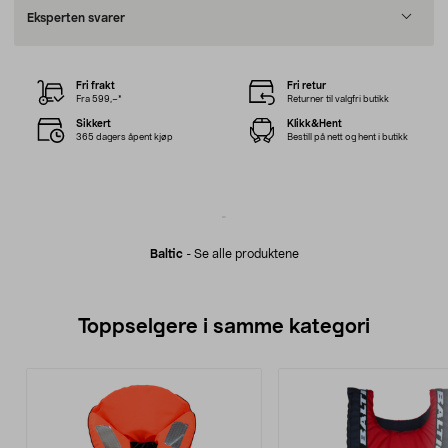
Eksperten svarer
Fri frakt
Fri retur
Fra 599,–*
Returner til valgfri butikk
Sikkert
Klikk&Hent
365 dagers åpent kjøp
Bestill på nett og hent i butikk
Baltic
-
Se alle produktene
Toppselgere i samme kategori