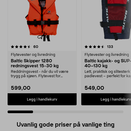
4.5 av 5 stjerner
anmeldelser
5.0 av 5 stjerner
anmeldels
60
133
Flytevester og livredning
Flytevester og livredning
Baltic Skipper 1280
Baltic kajakk- og SUP
redningsvest 15-30 kg
40–130 kg
Reddningsvest - når du vil være
Lett, praktisk og slitesterk
trygg på sjøen. Flytevest for
padlevest – perfekt for ka
personer mellom 15...
SUP-padling. Bal...
599,00
549,00
Legg i handlekurv
Legg i handlekurv
Uvanlig gode priser på vanlige ting