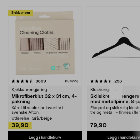
Sjekk prisen
4.5av 5 stjerner
anmeldelser
4.5av 5 stjerner
anmeldels
3809
256
(9,97/stk)
Kjøkkenrengjøring
Kleshengere
-
Mikrofiberklut 32 x 31 cm, 4-
Sklisikre kleshengere 
pakning
med metallpinne, 8-p
Kåret til «soleklar favoritt» i
Elegant og skikkelig kles
svenske Afton...
tre og metall – finnes i fle
Kleshe...
Utførelse:
Grå/beige
39,90
79,90
Legg i handlekurv
Legg i handlekurv