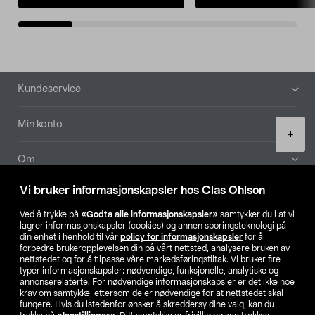
Bunntekst
Kundeservice
Min konto
Product
+
quantity
Om
Vi bruker informasjonskapsler hos Clas Ohlson
Aktuelt
Ved å trykke på
«Godta alle informasjonskapsler»
samtykker du i at vi
lagrer informasjonskapsler (cookies) og annen sporingsteknologi på
Våre selskaper
din enhet i henhold til vår
policy for informasjonskapsler
for å
forbedre brukeropplevelsen din på vårt nettsted, analysere bruken av
nettstedet og for å tilpasse våre markedsføringstiltak. Vi bruker fire
Finn din butikk
typer informasjonskapsler: nødvendige, funksjonelle, analytiske og
annonserelaterte. For nødvendige informasjonskapsler er det ikke noe
krav om samtykke, ettersom de er nødvendige for at nettstedet skal
SE
NO
FI
fungere. Hvis du istedenfor ønsker å skreddersy dine valg, kan du