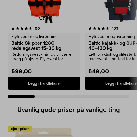
4.5 av 5 stjerner
anmeldelser
5.0 av 5 stjerner
anmeldels
60
133
Flytevester og livredning
Flytevester og livredning
Baltic Skipper 1280
Baltic kajakk- og SUP
redningsvest 15-30 kg
40–130 kg
Reddningsvest - når du vil være
Lett, praktisk og slitesterk
trygg på sjøen. Flytevest for
padlevest – perfekt for ka
personer mellom 15...
SUP-padling. Bal...
599,00
549,00
Legg i handlekurv
Legg i handlekurv
Uvanlig gode priser på vanlige ting
Sjekk prisen