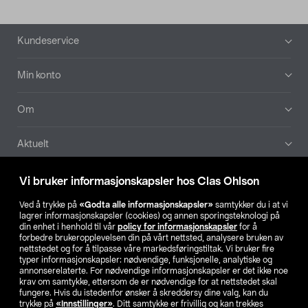
Bunntekst
Kundeservice
Min konto
Om
Aktuelt
Våre selskaper
Vi bruker informasjonskapsler hos Clas Ohlson
Ved å trykke på
«Godta alle informasjonskapsler»
samtykker du i at vi
Finn din butikk
lagrer informasjonskapsler (cookies) og annen sporingsteknologi på
din enhet i henhold til vår
policy for informasjonskapsler
for å
forbedre brukeropplevelsen din på vårt nettsted, analysere bruken av
SE
NO
FI
nettstedet og for å tilpasse våre markedsføringstiltak. Vi bruker fire
typer informasjonskapsler: nødvendige, funksjonelle, analytiske og
annonserelaterte. For nødvendige informasjonskapsler er det ikke noe
krav om samtykke, ettersom de er nødvendige for at nettstedet skal
fungere. Hvis du istedenfor ønsker å skreddersy dine valg, kan du
trykke på
«Innstillinger»
. Ditt samtykke er frivillig og kan trekkes