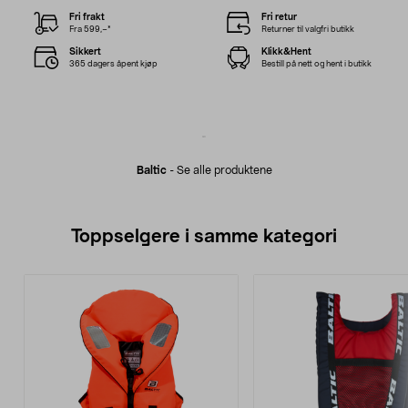
Fri frakt
Fri retur
Fra 599,–*
Returner til valgfri butikk
Sikkert
Klikk&Hent
365 dagers åpent kjøp
Bestill på nett og hent i butikk
Baltic
-
Se alle produktene
Toppselgere i samme kategori