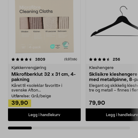
4.5av 5 stjerner
anmeldelser
4.5av 5 stjerner
anmeldels
3809
256
(9,97/stk)
Kjøkkenrengjøring
Kleshengere
Mikrofiberklut 32 x 31 cm, 4-
Sklisikre kleshengere 
pakning
med metallpinne, 8-p
Kåret til «soleklar favoritt» i
Elegant og skikkelig kles
svenske Afton...
tre og metall – finnes i fle
Kleshe...
Utførelse:
Grå/beige
39,90
79,90
Legg i handlekurv
Legg i handlekurv