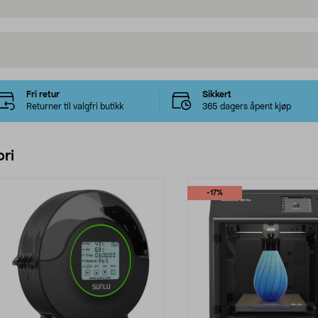
Fri retur
Sikkert
Returner til valgfri butikk
365 dagers åpent kjøp
ri
-17%