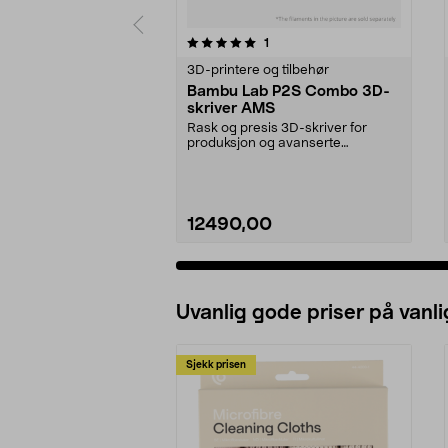
0 av 5 stjerner
4.0 av 5 stjerner
anmeldelser
1
3D-printere og tilbehør
Bambu Lab P2S Combo 3D-
skriver AMS
Rask og presis 3D-skriver for
produksjon og avanserte
prosjekter i høy hastighet...
12490,00
Uvanlig gode priser på vanli
Sjekk prisen