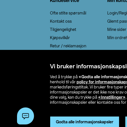
Kundeservice
Min kont
Ofte stilte spørsmål
Login/Regi
Kontakt oss
Glemt pas
Tilgjengelighet
Mine sider
Kjøpsvilkår
Min ordreh
Retur / reklamasjon
EE-avfall
Cookie policy
Vi bruker informasjonskapsl
Leveringsalternativ
Ved å trykke på
«Godta alle informasjons
henhold til vår
policy for informasjonskap
markedsføringstiltak. Vi bruker fire typer
informasjonskapsler er det ikke noe krav 
dine valg, kan du trykke på
«Innstillinger»
informasjonskapsler eller kontakte oss for 
© 2026 Clas Oh
Godta alle informasjonskapsler