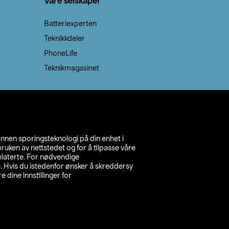
Våre selskaper
Batteriexperten
Teknikkdeler
PhoneLife
Teknikmagasinet
annen sporingsteknologi på din enhet i
ruken av nettstedet og for å tilpasse våre
relaterte. For nødvendige
. Hvis du istedenfor ønsker å skreddersy
e dine innstillinger for
inn din butikk