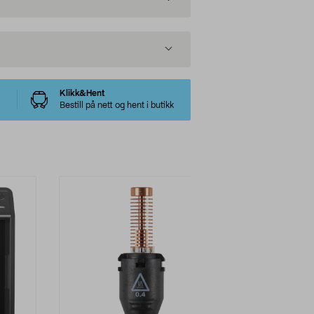
Klikk&Hent
Bestill på nett og hent i butikk