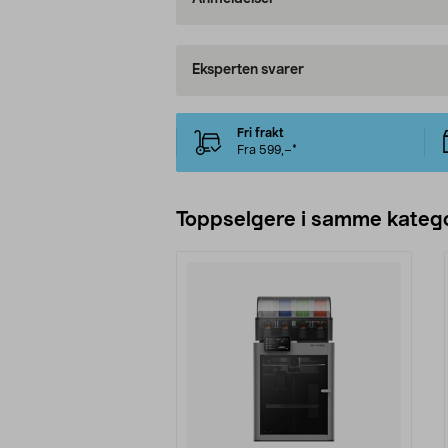
Eksperten svarer
Fri frakt
Fra 599,–*
Toppselgere i samme katego