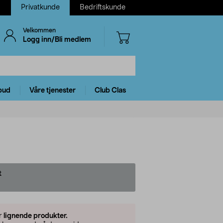
Privatkunde
Bedriftskunde
Velkommen
Logg inn/Bli medlem
bud
Våre tjenester
Club Clas
t
er
lignende produkter.