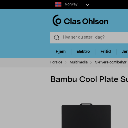
Select
Norway
market
Hjem
Elektro
Fritid
Je
Forside
Multimedia
Skrivere og tilbehør
Bambu Cool Plate Su