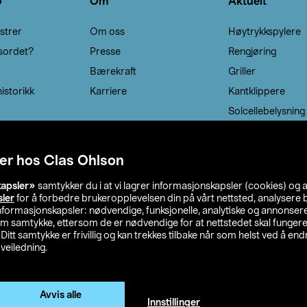
o
Om
Aktuelt
strer
Om oss
Høytrykkspylere
sordet?
Presse
Rengjøring
Bærekraft
Griller
istorikk
Karriere
Kantklippere
Solcellebelysning
er hos Clas Ohlson
kapsler»
samtykker du i at vi lagrer informasjonskapsler (cookies) og 
sler
for å forbedre brukeropplevelsen din på vårt nettsted, analysere b
 informasjonskapsler: nødvendige, funksjonelle, analytiske og annonse
om samtykke, ettersom de er nødvendige for at nettstedet skal fungere
. Ditt samtykke er frivillig og kan trekkes tilbake når som helst ved å endr
veiledning.
lson
Privacy statement
Medlemsvilkår
Kjøpsvilkår
F
Endre til priser ekskl. moms
Avvis alle
Innstillinger