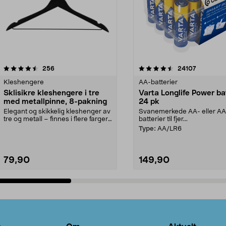
4.5av 5 stjerner
anmeldelser
4.5av 5 stjerner
anmeldels
256
24107
Kleshengere
AA-batterier
Sklisikre kleshengere i tre
Varta Longlife Power ba
med metallpinne, 8-pakning
24 pk
Elegant og skikkelig kleshenger av
Svanemerkede AA- eller A
tre og metall – finnes i flere farger.
batterier til fjer...
Kleshe...
Type:
AA/LR6
79,90
149,90
Legg i handlekurv
Legg i handlekurv