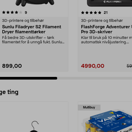
5.0 av 5 stjerner
anmeldelser
5.0 av 5 stjerner
anmeldelser
9
21
3D-printere og tilbehør
3D-printere og tilbehør
Sunlu Filadryer S2 Filament
FlashForge Adventurer
Dryer filamenttørker
Pro 3D-skriver
Få bedre 3D-utskrifter – tørk
Klar til bruk på 10 minutter
filamentet for å unngå fukt. Sunlu
automatisk nivåjustering.
Filadryer S2 fi...
FlashForge Adventurer...
899,00
4990,00
59
ge ting
Multibuy