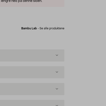
 lengre ned på denne siden.
Bambu Lab
-
Se alle produktene