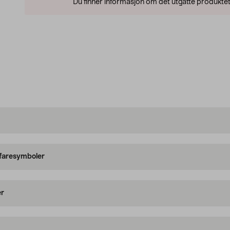
Du finner informasjon om det utgåtte produktet
 faresymboler
er