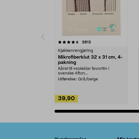
5av 5 stjerner
4.5av 5 stjerner
anmeldelser
3813
Kjøkkenrengjøring
Mikrofiberklut 32 x 31 cm, 4-
pakning
Kåret til «soleklar favoritt» i
svenske Afton...
Utførelse:
Grå/beige
39,90
Legg i handlekurv
Bunntekst