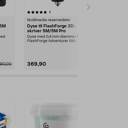
4.5 av 5 stjerner
anmeldelser
1
9
0.0
Multimedia reservedeler
Multimedia r
 5M
Dyse til FlashForge 3D-
Dyse opptil
skriver 5M/5M Pro
FlashForge 
mm
 med
Dyse med 0,4 mm diameter for
Hotend til 3D
FlashForge Adventurer 5M-
FlashForge A
skriver. For 3D-utskrifter...
369,90
369,90
90,00