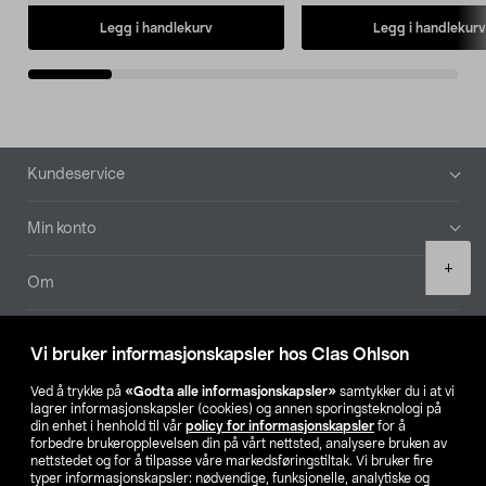
Legg i handlekurv
Legg i handlekurv
Bunntekst
Kundeservice
Min konto
Product
+
quantity
Om
Aktuelt
Vi bruker informasjonskapsler hos Clas Ohlson
Våre selskaper
Ved å trykke på
«Godta alle informasjonskapsler»
samtykker du i at vi
lagrer informasjonskapsler (cookies) og annen sporingsteknologi på
din enhet i henhold til vår
policy for informasjonskapsler
for å
Finn din butikk
forbedre brukeropplevelsen din på vårt nettsted, analysere bruken av
nettstedet og for å tilpasse våre markedsføringstiltak. Vi bruker fire
typer informasjonskapsler: nødvendige, funksjonelle, analytiske og