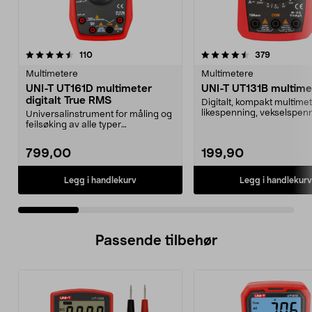
4.5 av 5 stjerner
anmeldelser
4.5 av 5 stjerner
anmeldels
110
379
Multimetere
Multimetere
UNI-T UT161D multimeter
UNI-T UT131B multime
digitalt True RMS
Digitalt, kompakt multimet
likespenning, vekselspenn
Universalinstrument for måling og
likestrøm og r...
feilsøking av alle typer
elektriske/elektronik...
799,00
199,90
Legg i handlekurv
Legg i handlekurv
Passende tilbehør