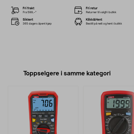
Fri frakt
Fri retur
Fra 599,–*
Returner til valgfri butikk
Sikkert
Klikk&Hent
365 dagers åpent kjøp
Bestill på nett og hent i butikk
Toppselgere i samme kategori