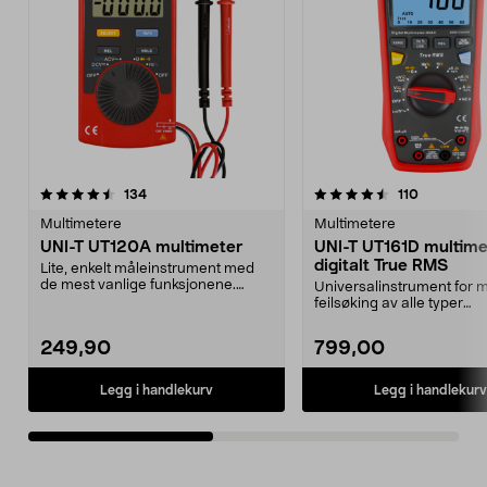
4.5av 5 stjerner
anmeldelser
4.5av 5 stjerner
anmeldels
134
110
Multimetere
Multimetere
UNI-T UT120A multimeter
UNI-T UT161D multim
digitalt True RMS
Lite, enkelt måleinstrument med
de mest vanlige funksjonene.
Universalinstrument for 
Praktisk å ha ligge...
feilsøking av alle typer
elektriske/elektronik...
249,90
799,00
Legg i handlekurv
Legg i handlekurv