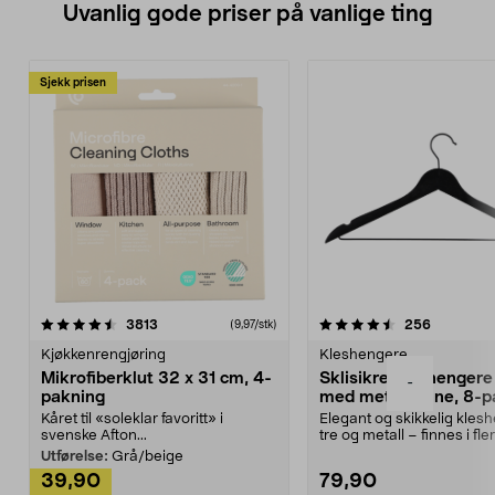
Uvanlig gode priser på vanlige ting
Sjekk prisen
4.5av 5 stjerner
anmeldelser
4.5av 5 stjerner
anmeldels
3813
256
(9,97/stk)
Kjøkkenrengjøring
Kleshengere
Mikrofiberklut 32 x 31 cm, 4-
Sklisikre kleshengere 
-
pakning
med metallpinne, 8-p
Kåret til «soleklar favoritt» i
Elegant og skikkelig kles
svenske Afton...
tre og metall – finnes i fle
Kleshe...
Utførelse:
Grå/beige
39,90
79,90