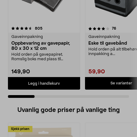
4.0 av 5 stjerner
anmeldelser
4.5 av 5 stjerner
anmeldelse
805
76
Gaveinnpakning
Gaveinnpakning
Oppbevaring av gavepapir,
Eske til gavebånd
80 x 30 x 12 cm
Hold orden på alt tilbehøret
innpakking a...
Hold orden på gavepapiret.
Romslig boks med plass til
gavepapir, gavebånd, teip ...
149,90
59,90
Se varianter
Legg i handlekurv
Uvanlig gode priser på vanlige ting
Sjekk prisen