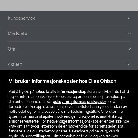
Bunntekst
Kundeservice
Min konto
Om
Aktuelt
Våre selskaper
Vi bruker informasjonskapsler hos Clas Ohlson
Ved å trykke på
«Godta alle informasjonskapsler»
samtykker du i at vi
Finn din butikk
lagrer informasjonskapsler (cookies) og annen sporingsteknologi på
din enhet i henhold til vår
policy for informasjonskapsler
for å
forbedre brukeropplevelsen din på vårt nettsted, analysere bruken av
SE
NO
FI
nettstedet og for å tilpasse våre markedsføringstiltak. Vi bruker fire
typer informasjonskapsler: nødvendige, funksjonelle, analytiske og
annonserelaterte. For nødvendige informasjonskapsler er det ikke noe
krav om samtykke, ettersom de er nødvendige for at nettstedet skal
fungere. Hvis du istedenfor ønsker å skreddersy dine valg, kan du
trykke på
«Innstillinger»
. Ditt samtykke er frivillig og kan trekkes