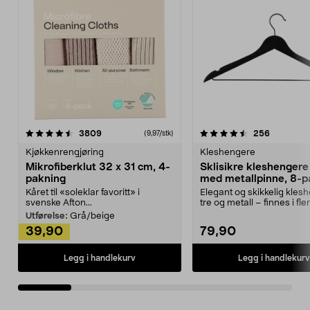
4.5av 5 stjerner
anmeldelser
4.5av 5 stjerner
anmeldels
3809
256
(9,97/stk)
Kjøkkenrengjøring
Kleshengere
Mikrofiberklut 32 x 31 cm, 4-
Sklisikre kleshengere 
pakning
med metallpinne, 8-p
Kåret til «soleklar favoritt» i
Elegant og skikkelig kles
svenske Afton...
tre og metall – finnes i fle
Kleshe...
Utførelse:
Grå/beige
39,90
79,90
Legg i handlekurv
Legg i handlekurv