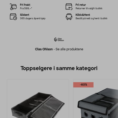
Fri frakt
Fri retur
Fra 599,–*
Returner til valgfri butikk
Sikkert
Klikk&Hent
365 dagers åpent kjøp
Bestill på nett og hent i butikk
Clas Ohlson
-
Se alle produktene
Toppselgere i samme kategori
-60%